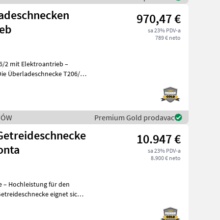
adeschnecken
970,47 €
ieb
sa 23% PDV-a
789 € neto
 mit Elektroantrieb –
STÓW
Premium Gold prodavac
etreideschnecke
10.947 €
onta
sa 23% PDV-a
8.900 € neto
– Hochleistung für den