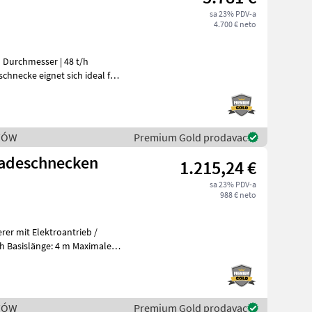
sa 23% PDV-a
4.700 € neto
 Durchmesser | 48 t/h
STÓW
Premium Gold prodavac
adeschnecken
1.215,24 €
sa 23% PDV-a
988 € neto
r mit Elektroantrieb /
STÓW
Premium Gold prodavac