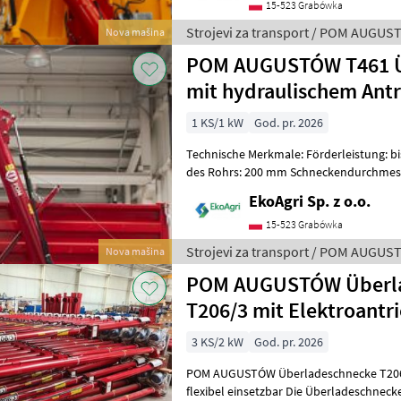
15-523 Grabówka
Strojevi za transport / POM AUGU
Nova mašina
POM AUGUSTÓW T461 Ü
mit hydraulischem Antr
1 KS/1 kW
God. pr. 2026
Technische Merkmale: Förderleistung: bis zu 40 t/h Innendurchmesser
des Rohrs: 200 mm Schneckendurchmes
160 mm Hydraulikmotor: Typ OM
EkoAgri Sp. z o.o.
15-523 Grabówka
Strojevi za transport / POM AUGU
Nova mašina
POM AUGUSTÓW Überl
T206/3 mit Elektroantr
3 KS/2 kW
God. pr. 2026
POM AUGUSTÓW Überladeschnecke T206/3 – kompa
flexibel einsetzbar Die Überladeschnecke T206/3 von POM AUGUSTÓW