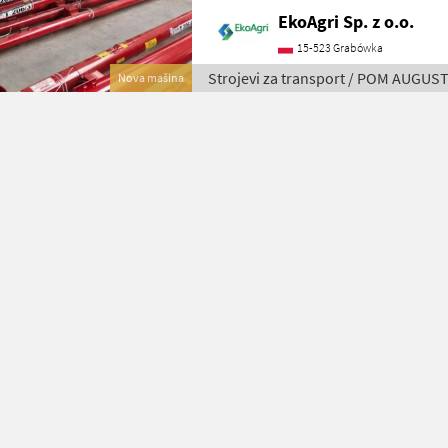
ist eine praktische und kompakte Lö
EkoAgri Sp. z o.o.
15-523 Grabówka
Strojevi za transport / POM AUGU
Nova mašina