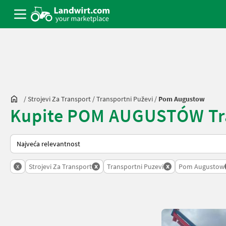
/
Strojevi Za Transport
/
Transportni Puževi
/
Pom Augustow
Kupite POM AUGUSTÓW Trans
Način na koji sortira Landwirt.com
x
x
x
Strojevi Za Transport
Transportni Puzevi
Pom Augustow