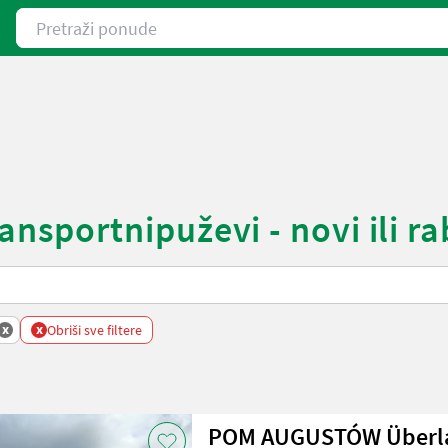
Pretraži ponude
portnipuževi - novi ili rab
x
x
Obriši sve filtere
POM AUGUSTÓW Überl