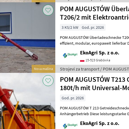
POM AUGUSTÓW Überl
T206/2 mit Elektroantr
3 KS/2 kW
God. pr. 2026
POM AUGUSTÓW Überladeschnecke T206/2
effizient, modular, europaweit lieferbar Die Überladeschnecke T206/2
von POM AUGUSTÓW bietet eine leistu
EkoAgri Sp. z o.o.
15-523 Grabówka
Strojevi za transport / POM AUGU
Nova mašina
POM AUGUSTÓW T213 G
180t/h mit Universal-M
God. pr. 2026
POM AUGUSTÓW T 213 Getreideschnecke 
Anhängerbetrieb Diese leistungsstarke Getreideschnecke eignet sich
optimal für den professionellen Eins
EkoAgri Sp. z o.o.