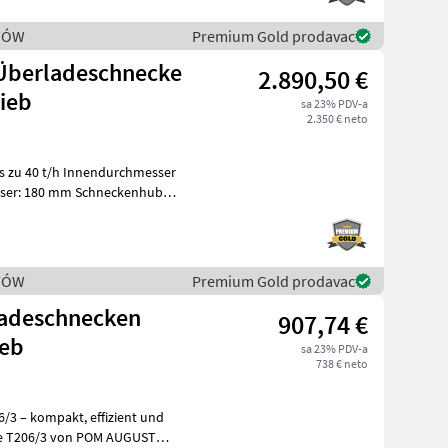
STÓW
Premium Gold prodavac
berladeschnecke
2.890,50 €
ieb
sa 23% PDV-a
2.350 € neto
ser: 180 mm Schneckenhub:
STÓW
Premium Gold prodavac
adeschnecken
907,74 €
ieb
sa 23% PDV-a
738 € neto
kt, effizient und