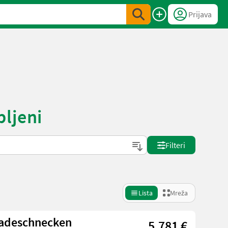
Prijava
ljeni
Filteri
Lista
Mreža
adeschnecken
5.781 €