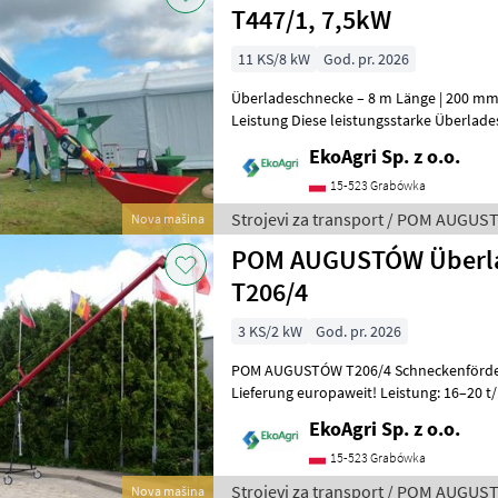
T447/1, 7,5kW
11 KS/8 kW
God. pr. 2026
Überladeschnecke – 8 m Länge | 200 mm
Leistung Diese leistungsstarke Überladeschnecke eignet sich ideal für
den Transport von Getreidekörnern
EkoAgri Sp. z o.o.
15-523 Grabówka
Strojevi za transport / POM AUGU
Nova mašina
POM AUGUSTÓW Überl
T206/4
3 KS/2 kW
God. pr. 2026
POM AUGUSTÓW T206/4 Schneckenfördere
Lieferung europaweit! Leistung: 16–20 t/h Basislänge: 4 m Maximale
Länge: 8 m Maximale Förderhöhe de
EkoAgri Sp. z o.o.
15-523 Grabówka
Strojevi za transport / POM AUGU
Nova mašina