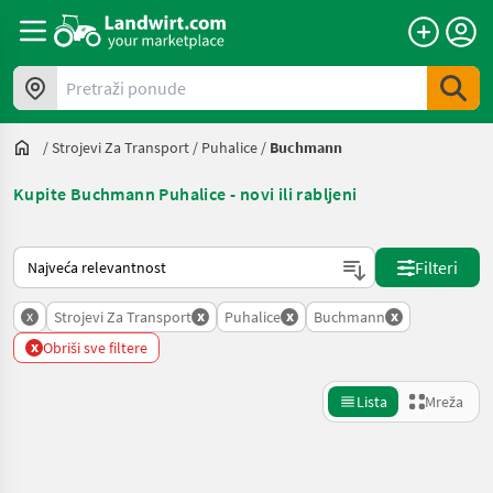
Pretraži ponude
/
Strojevi Za Transport
/
Puhalice
/
Buchmann
Kupite Buchmann Puhalice - novi ili rabljeni
Način na koji sortira Landwirt.com
Filteri
x
x
x
x
Strojevi Za Transport
Puhalice
Buchmann
x
Obriši sve filtere
Lista
Mreža