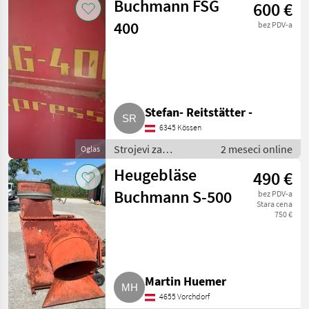
Buchmann FSG
600 €
400
bez PDV-a
Stefan- Reitstätter -
6345 Kössen
Strojevi za
2 meseci online
Oglas
transport / Puhalice
Heugebläse
490 €
Buchmann S-500
bez PDV-a
Stara cena
750 €
Martin Huemer
4655 Vorchdorf