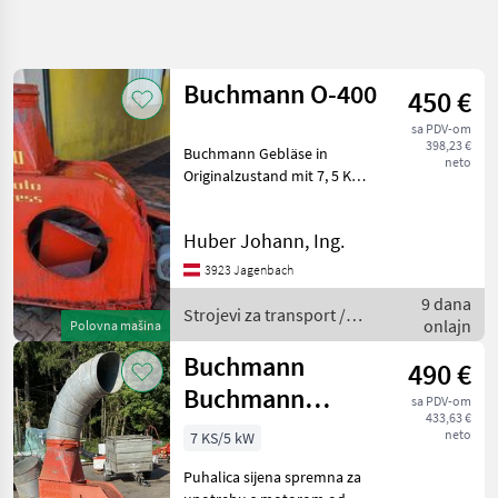
Precizirajte
pretragu
Buchmann O-400
450 €
Kategorija
Država
Filteri
4
sa PDV-om
398,23 €
Buchmann Gebläse in
neto
Prikaži 9
TRENUTNA
Originalzustand mit 7, 5 KW
Resetuj
PUTANJA
rezultata
Motor samt Rohre 4x2m,
3x1m, 2xBogen 45°, 1x
Poljoprivredna
Huber Johann, Ing.
tehnika
Auswurf und
11Rohrschellen Strojevi za
Strojevi Za
3923 Jagenbach
Transport
transport Puhalice
9 dana
Strojevi za transport /
Puhalice
onlajn
Polovna mašina
Buchmann
Buchmann
Buchmann
490 €
Buchmann
IZABERITE
sa PDV-om
KATEGORIJU
433,63 €
Piccolo Express
neto
7 KS/5 kW
Buchmann
Puhalica sijena spremna za