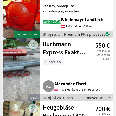
kao nov, prodaja!!sa
klinastim pogonom bez
motora, razne izvedbe,
Wiedemayr Landtechnik GmbH
cijena po dogovoru Strojevi
za transport Puhalice
9919 Heinfels/Sillian
Strojevi
Premium Plus prodavac
Polovna mašina
za
Buchmann
550 €
transport
/
Express Exakt
bez PDV-a
Buchmann
Stara cena
2000
650 €
11 KS/8 kW
Alexander Eberl
4873 Frankenburg am Hausruck
Strojevi za transport
1 mesec online
Oglas
/ Puhalice
Heugebläse
200 €
Buchmann L400
bez PDV-a