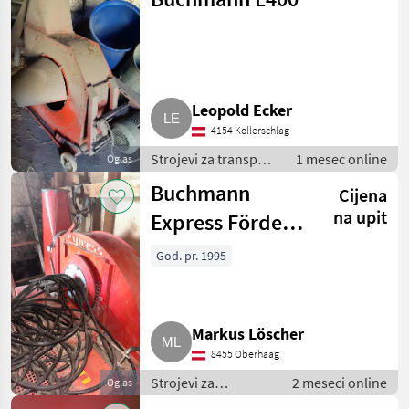
Leopold Ecker
4154 Kollerschlag
Strojevi za transport
1 mesec online
Oglas
/ Puhalice
Buchmann
Cijena
na upit
Express Förder-
bzw.
God. pr. 1995
Futtergebläse
Markus Löscher
8455 Oberhaag
Strojevi za
2 meseci online
Oglas
transport / Puhalice