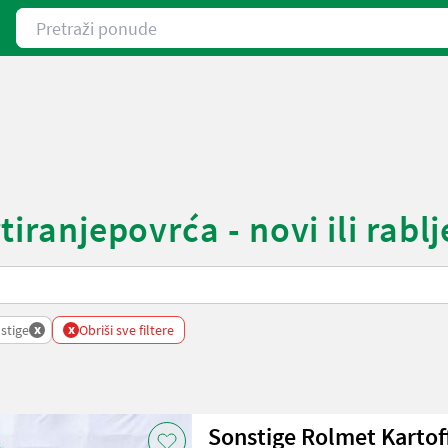
Pretraži ponude
tiranjepovrća - novi ili rablj
x
x
stige
Obriši sve filtere
Sonstige Rolmet Kartoff