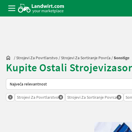
/
Strojevi Za Povrtlarstvo
/
Strojevi Za Sortiranje Povrća
/
Sonstige
Kupite Ostali Strojevizasor
Način na koji sortira Landwirt.com
x
x
x
Strojevi Za Povrtlarstvo
Strojevi Za Sortiranje Povrca
Son