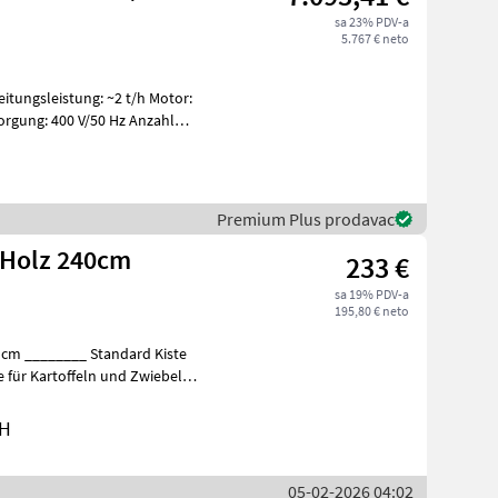
sa 23% PDV-a
5.767 € neto
Premium Plus prodavac
e Holz 240cm
233 €
sa 19% PDV-a
195,80 € neto
ln
bH
05-02-2026 04:02