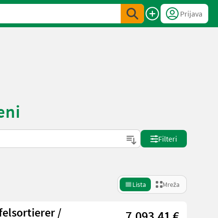
Prijava
eni
Filteri
Lista
Mreža
elsortierer /
7.093,41 €