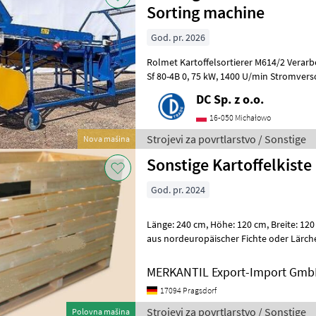
Sorting machine
God. pr. 2026
Rolmet Kartoffelsortierer M614/2 Verarbeitungsleistung: ~2 t/h Motor:
Sf 80-4B 0, 75 kW, 1400 U/min Stromversorgung: 400 V/50 Hz Anzahl
Sortiersiebe: 3 Stk. Si
DC Sp. z o.o.
16-050 Michałowo
Strojevi za povrtlarstvo / Sonstige
Nova mašina
Sonstige Kartoffelkist
God. pr. 2024
Länge: 240 cm, Höhe: 120 cm, Breite: 120 cm ________ Standard Kiste
aus nordeuropäischer Fichte oder Lärche für Kartoffeln und Zwiebe
Belüftungsöffnungen für
MERKANTIL Export-Import Gm
17094 Pragsdorf
Strojevi za povrtlarstvo / Sonstige
Polovna mašina