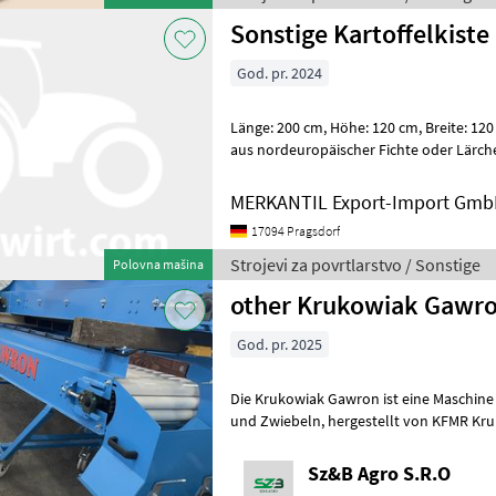
Sonstige Kartoffelkist
God. pr. 2024
Länge: 200 cm, Höhe: 120 cm, Breite: 120 cm ________ Standard Kiste
aus nordeuropäischer Fichte oder Lärche für Kartoffeln und Zwiebe
4fach stapelbar Belüftu
MERKANTIL Export-Import Gm
17094 Pragsdorf
Strojevi za povrtlarstvo / Sonstige
Polovna mašina
other Krukowiak Gawro
God. pr. 2025
Die Krukowiak Gawron ist eine Maschine 
und Zwiebeln, hergestellt von KFMR Krukowiak in Polen. Es sind
hauptsächlich zwei Modelle bekann
Sz&B Agro S.R.O