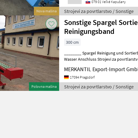
079 01 Veľké Kapušany
Strojevi za povrtlarstvo / Sonstige
Nova mašina
Sonstige Spargel Sorti
Reinigungsband
300 cm
________ Spargel Reinigung und Sortierband, elektrischer A
Wasser Anschluss Strojevi za p
MERKANTIL Export-Import Gm
17094 Pragsdorf
Strojevi za povrtlarstvo / Sonstige
Polovna mašina