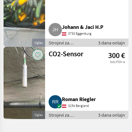
Rüben
Johann & Jaci H.P
3730 Eggenburg
Strojevi za
3 dana onlajn
Oglas
povrtlarstvo / Ostali
CO2-Sensor
300 €
strojevi za
povrtlarstvo
bez PDV-a
Roman Riegler
3254 Bergland
Strojevi za
3 dana onlajn
Oglas
povrtlarstvo / Ostali
strojevi za