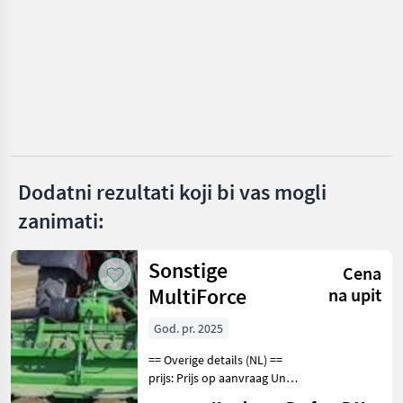
Hassia
KMK
Sorpac
Grimme
Michalak
Dodatni rezultati koji bi vas mogli
zanimati:
KMK Agro
Prikaži
Sonstige
sve
Cena
(14)
MultiForce
na upit
MARKETPLACE
God. pr. 2025
Ponude
== Overige details (NL) ==
Marketplace
Oglasi
trgovaca
prijs: Prijs op aanvraag Unit:
Stuk Aan deze frees komt