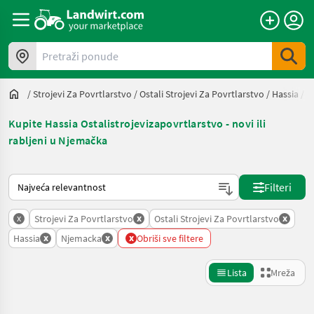
Pretraži ponude
/
Strojevi Za Povrtlarstvo
/
Ostali Strojevi Za Povrtlarstvo
/
Hassia
/
N
Kupite Hassia Ostalistrojevizapovrtlarstvo - novi ili
rabljeni u Njemačka
Način na koji sortira Landwirt.com
Filteri
x
x
x
Strojevi Za Povrtlarstvo
Ostali Strojevi Za Povrtlarstvo
x
x
x
Hassia
Njemacka
Obriši sve filtere
Lista
Mreža