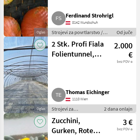
Ferdinand Strohrigl
8142 Wundschuh
Strojevi za povrtlarstvo /
Od juče
Oglas
Ostali strojevi za
2 Stk. Profi Fiala
2.000
povrtlarstvo
Folientunnel,
€
Gewächshaus 8 x
bez PDV-a
39 m
Thomas Eichinger
1110 Wien
Strojevi za
2 dana onlajn
Oglas
povrtlarstvo / Ostali
Zucchini,
3 €
strojevi za
povrtlarstvo
Gurken, Rote
bez PDV-a