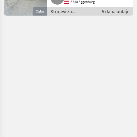
3730 Eggenburg
Strojevi za
5 dana onlajn
Oglas
povrtlarstvo / Ostali
strojevi za
povrtlarstvo