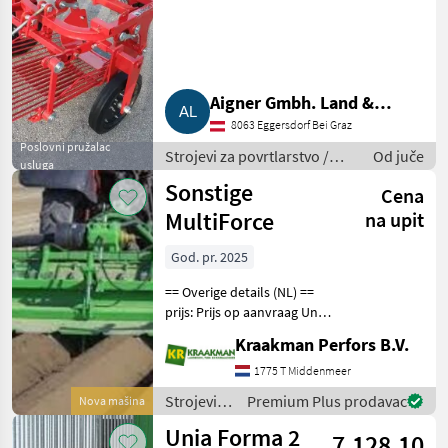
Aigner Gmbh. Land &
8063 Eggersdorf Bei Graz
Gartentechnik, Agrar
Poslovni pružalac
Strojevi za povrtlarstvo /
Od juče
usluga
Ostali strojevi za
Sonstige
Cena
povrtlarstvo
MultiForce
na upit
God. pr. 2025
== Overige details (NL) ==
prijs: Prijs op aanvraag Unit:
Stuk Aan deze frees komt
Kraakman Perfors B.V.
een aanaardkap zonder
kunststof maar een rechte
1775 T Middenmeer
kap 22, 5 cm bovenbreedte
Strojevi
Premium Plus prodavac
Nova mašina
S
za
Unia Forma 2
7.128,10
povrtlarstvo