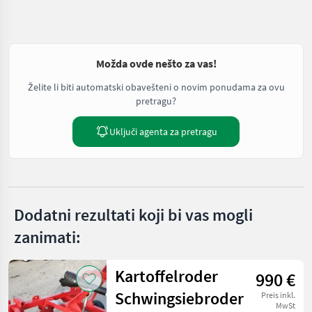
Možda ovde nešto za vas!
Želite li biti automatski obavešteni o novim ponudama za ovu
pretragu?
Uključi agenta za pretragu
Dodatni rezultati koji bi vas mogli
zanimati:
Kartoffelroder
990 €
Schwingsiebroder
Preis inkl.
MwSt