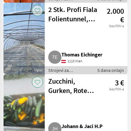
povrtlarstvo / Ostali
2 Stk. Profi Fiala
2.000
strojevi za
povrtlarstvo
Folientunnel,
€
Gewächshaus 8 x
bez PDV-a
39 m
Thomas Eichinger
1110 Wien
Strojevi za
5 dana onlajn
Oglas
povrtlarstvo / Ostali
Zucchini,
3 €
strojevi za
povrtlarstvo
Gurken, Rote
bez PDV-a
Rüben
Johann & Jaci H.P