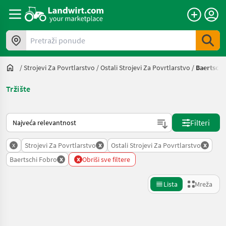
Pretraži ponude
/
Strojevi Za Povrtlarstvo
/
Ostali Strojevi Za Povrtlarstvo
/
Baertschi
Tržište
Način na koji sortira Landwirt.com
Filteri
x
x
x
Strojevi Za Povrtlarstvo
Ostali Strojevi Za Povrtlarstvo
x
x
Baertschi Fobro
Obriši sve filtere
Lista
Mreža