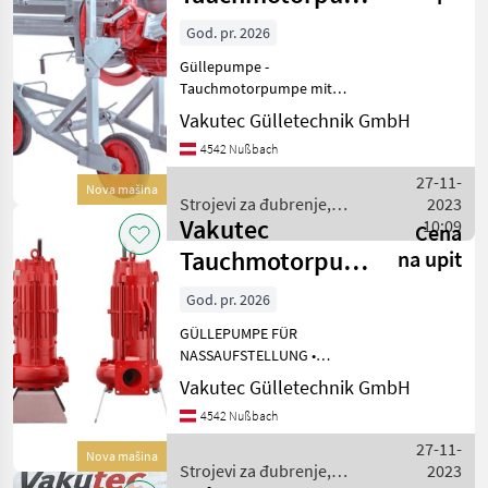
VAT - fahrbar
God. pr. 2026
Güllepumpe -
Tauchmotorpumpe mit
Schnecken-Reisswerk -
Vakutec Gülletechnik GmbH
fahrbare Ausführung für
4542 Nußbach
Entnahme aus mehrere
Güllegruben zum Pumpe,
27-11-
Nova mašina
Rühren und Fassfüllen
Strojevi za đubrenje,
2023
Verschiedene Leis
Vakutec
gnojenje i navodnjavanje /
10:09
Cena
Vakutec
Tauchmotorpumpe
na upit
AT
God. pr. 2026
GÜLLEPUMPE FÜR
NASSAUFSTELLUNG •
Tauchpumpe für Dauerlauf
Vakutec Gülletechnik GmbH
• Drehstrommotor mit
4542 Nußbach
eingebauten
Thermokontakten •
27-11-
Nova mašina
Dichtungssonde •
Strojevi za đubrenje,
2023
Gummikabel 8, 00 m lang