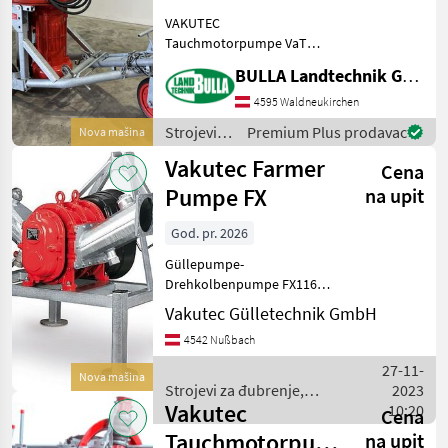
VAKUTEC
Tauchmotorpumpe VaT
3/154 S + 11 KW / 15 PS
BULLA Landtechnik GmbH
Elektromotor mit
Stern-/Dreieckschaltung +
4595 Waldneukirchen
Grubenöffnung Minimum
Strojevi
Premium Plus prodavac
Nova mašina
800 x 600mm +
za
Vakutec Farmer
Teleskopschiene für Rühren
Cena
đubrenje,
bis
gnojenje i
Pumpe FX
na upit
navodnjavanje
/ Vakutec
God. pr. 2026
Güllepumpe-
Drehkolbenpumpe FX116-
240 zum Umpumpen auf
Vakutec Gülletechnik GmbH
einfache Art.
4542 Nußbach
Serienausstattung: •
Selbstansaugend •
27-11-
Nova mašina
Drehrichtung reversierbar
Strojevi za đubrenje,
2023
je nach gewünschter
Vakutec
gnojenje i navodnjavanje /
10:20
Cena
Ansaugs
Vakutec
Tauchmotorpumpe
na upit