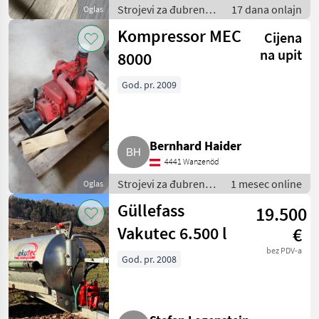
Strojevi za đubrenje,
17 dana onlajn
Oglas
gnojenje i
Kompressor MEC
Cijena
navodnjavanje /
Pumpe za gnojnicu
na upit
8000
God. pr. 2009
Bernhard Haider
4441 Wanzenöd
Strojevi za đubrenje,
1 mesec online
Oglas
gnojenje i
Güllefass
19.500
navodnjavanje /
Pumpe za gnojnicu
Vakutec 6.500 l
€
bez PDV-a
God. pr. 2008