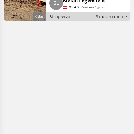
Stefan Legenstein
8354 St. Anna am Aigen
Strojevi za
3 meseci online
Oglas
đubrenje, gnojenje i
navodnjavanje /
Pumpe za gnojnicu