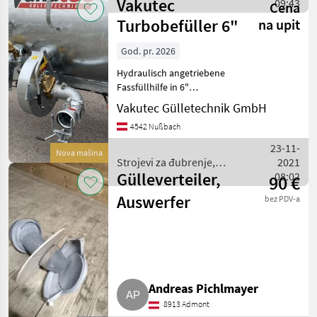
Vakutec
gnojenje i navodnjavanje /
09:43
Cena
(optional 1
Vakutec
Turbobefüller 6"
na upit
God. pr. 2026
Hydraulisch angetriebene
Fassfüllhilfe in 6"
Ausführung für
Vakutec Gülletechnik GmbH
Vakuumfässer • Schnelles
4542 Nußbach
und vollständiges Füllen
des Fasses • Anbau an
23-11-
Nova mašina
vorhanden Sauganschluss -
Strojevi za đubrenje,
2021
Gülleverteiler,
gnojenje i navodnjavanje /
08:02
90 €
Vakutec
Auswerfer
bez PDV-a
Andreas Pichlmayer
8913 Admont