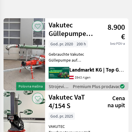
Precizirajte
pretragu
Vakutec
8.900
Kategorija
Država
Filteri
4
Güllepumpe
€
GL65F 90.2 auf
Prikaži
God. pr. 2020
200 h
bez PDV-a
TRENUTNA
Resetuj
11
Fahrgestell
PUTANJA
rezultata
Gebrauchte Vakutec
Poljoprivredna
Güllepumpe auf
tehnika
Transportfahrwerk -
Landmarkt KG | Top Gebrauchtmaschinen Zentrum
Strojevi Za
Vermittlungsverkauf -
Dubrenje
Baujahr 2020 -
8943 Aigen
Gnojenje I
Schneckenpumpe GL65F
Navodnjavanje
Strojevi
Premium Plus prodavac
Polovna mašina
90.2 - Max. 12bar Druck -
za
Pumpe Za
Vakutec VaT
Antrieb mit Zapfwelle
Cena
Gnojnicu
đubrenje,
gnojenje i
4/154 S
na upit
Vakutec
navodnjavanje
/ Vakutec
God. pr. 2025
IZABERITE
KATEGORIJU
VAKUTEC