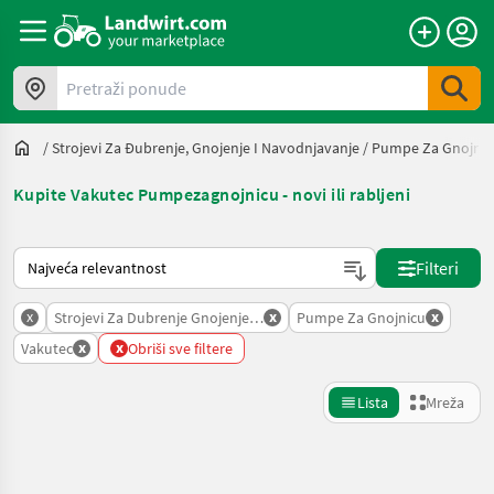
Pretraži ponude
/
Strojevi Za Đubrenje, Gnojenje I Navodnjavanje
/
Pumpe Za Gnojnic
Kupite Vakutec Pumpezagnojnicu - novi ili rabljeni
Način na koji sortira Landwirt.com
Filteri
x
x
x
Strojevi Za Dubrenje Gnojenje I Navodnjavanje
Pumpe Za Gnojnicu
x
x
Vakutec
Obriši sve filtere
Lista
Mreža