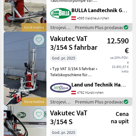
Tauchmotorpumpe VaT
Vakutec
4/154 S + 11 KW / 15 PS
BULLA Landtechnik GmbH
Elektromotor mit
Bauer
Stern-/Dreieckschaltung +
4595 Waldneukirchen
Grubenöffnung Minimum
Strojevi
Premium Plus prodavac
Nova mašina
Huber
800 x 600mm +
za
Vakutec VaT
Teleskopschiene für Rühren
12.590
đubrenje,
bis
Stöckli
gnojenje i
3/154 S fahrbar
€
navodnjavanje
Vogelsang
/ Vakutec
God. pr. 2025
sa 20% PDV-
a
10.491,67 €
• Typ VAT 3/154 S fahrbar •
Eisele
neto
Telelskopschiene für
stufenloses Rühren bis 4, 3
Prikaži
Land und Technik HandelsgesmbH
meter • 360 Grad Drehkranz
sve
• Fass füllen und
4792 Münzkirchen
(11)
umpumpen bis 5.100 l/ min
Strojevi
Premium Plus prodavac
Nova mašina
• Flexibler
MARKETPLACE
za
Vakutec VaT
Cena
đubrenje,
Ponude
Marketplace
Oglasi
gnojenje i
3/154 S
na upit
trgovaca
navodnjavanje
/ Vakutec
God. pr. 2025