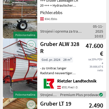
+++ Gruber Ladewagen LH
20 +++ + Hydraulischer
Kratzboden Sehr guter
Pichler.ebbs
Zustand! Strojevi i oprema
6341 Ebbs
za travu i baliranje
Samoutovarne prikolice
05-11-
Strojevi i oprema za travu
2025
Polovna mašina
i baliranje / Gruber
10:03
Gruber ALW 328
47.600
R
€
God. pr. 2024
28 m³
sa 20% PDV-
a
39.666,67 €
- zu Unitrac langer
neto
Radstand neuwertiger
Zustand des ROTOR-
Rietzler Landtechnik
Aufbauladewagens hydr.
Heckklappe hydr. Pikcup
6531 Ried I.O.
hydr. Kratzboden inkl.
Strojevi i
Premium Plus prodavac
Polovna mašina
Abstellstützen, Gelenkwell
oprema
Gruber LT 19
2.490
za travu i