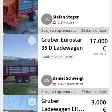
Stefan Steger
5163 Mattsee
Strojevi i oprema za
21 dana onlajn
Oglas
travu i baliranje /
Gruber Eurostar
17.000
Samoutovarne
prikolice
35 D Ladewagen
€
bez PDV-a
God. pr. 2002
35 m³
Daniel Schweigl
6413 Wildermieming
Strojevi i oprema za
27 dana onlajn
Oglas
travu i baliranje /
Gruber
3.000
Samoutovarne
prikolice
Ladewagen LH
€