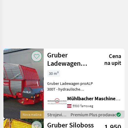
Gruber
Cena
Ladewagen
na upit
proALP 300T
30 m³
30m³
Gruber Ladewagen proALP
300T - hydraulische
Rückwand (EW) - Pick up 5-
Mühlbacher Maschinen GmbH
reihig 1, 80m - Spurweite 2,
00m - Beleuchtungs- und
5580 Tamsweg
Blinkanlage Multipoint -
Strojevi i
Premium Plus prodavac
Nova mašina
dehnbare Sei
oprema
Gruber Siloboss
1.950
za travu i