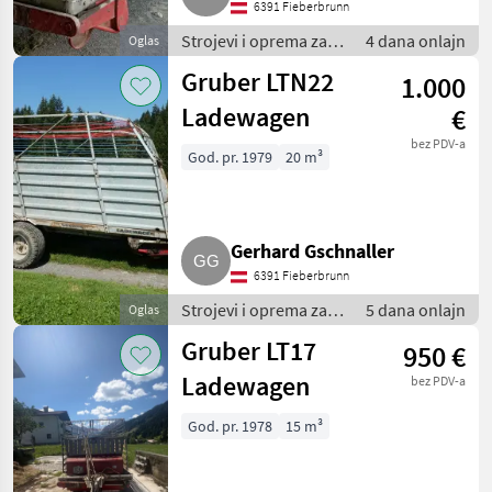
6391 Fieberbrunn
Strojevi i oprema za
4 dana onlajn
Oglas
travu i baliranje /
Gruber LTN22
1.000
Samoutovarne
prikolice
Ladewagen
€
bez PDV-a
God. pr. 1979
20 m³
Gerhard Gschnaller
6391 Fieberbrunn
Strojevi i oprema za
5 dana onlajn
Oglas
travu i baliranje /
Gruber LT17
950 €
Samoutovarne
prikolice
Ladewagen
bez PDV-a
God. pr. 1978
15 m³