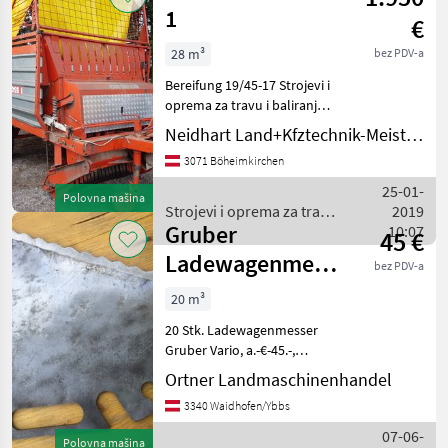
baliranje /
1
€
Gruber
28 m³
bez PDV-a
Bereifung 19/45-17 Strojevi i
oprema za travu i baliranje
Samoutovarne prikolice
Neidhart Land+Kfztechnik-Meisterbetrieb
3071 Böheimkirchen
25-01-
Polovna mašina
Strojevi i oprema za travu
2019
Gruber
i baliranje / Gruber
10:07
45 €
Ladewagenmesser
bez PDV-a
f. Vario
20 m³
20 Stk. Ladewagenmesser
Gruber Vario, a.-€-45.-,
näheres 06649804844
Ortner Landmaschinenhandel
Strojevi i oprema za travu i
3340 Waidhofen/Ybbs
baliranje Samoutovarne
prikolice
07-06-
Polovna mašina