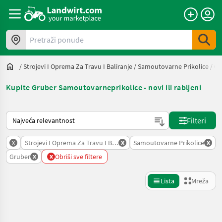
Pretraži ponude
/
Strojevi I Oprema Za Travu I Baliranje
/
Samoutovarne Prikolice
/
Gr
Kupite Gruber Samoutovarneprikolice - novi ili rabljeni
Način na koji sortira Landwirt.com
Filteri
x
x
x
Strojevi I Oprema Za Travu I Baliranje
Samoutovarne Prikolice
x
x
Gruber
Obriši sve filtere
Lista
Mreža