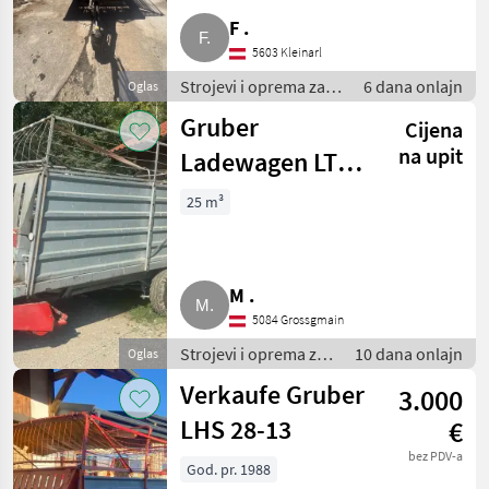
F .
5603 Kleinarl
Strojevi i oprema za
6 dana onlajn
Oglas
travu i baliranje /
Gruber
Cijena
Samoutovarne
prikolice
na upit
Ladewagen LTN
9
25 m³
M .
5084 Grossgmain
Strojevi i oprema za
10 dana onlajn
Oglas
travu i baliranje /
Verkaufe Gruber
3.000
Samoutovarne
prikolice
LHS 28-13
€
bez PDV-a
God. pr. 1988