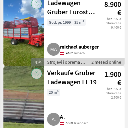
Ladewagen
8.900
Samoutovarne
prikolice
Gruber Eurostar
€
35
bez PDV-a
God. pr. 1999
35 m³
Stara cena
9.400 €
michael auberger
4162 Julbach
Strojevi i oprema za
2 meseci online
Oglas
travu i baliranje /
Verkaufe Gruber
1.900
Samoutovarne
prikolice
Ladewagen LT 19
€
bez PDV-a
20 m³
Stara cena
2.700 €
A .
5660 Taxenbach