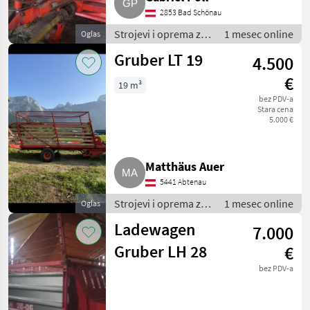
2853 Bad Schönau
Strojevi i oprema za
1 mesec online
Oglas
travu i baliranje /
Gruber LT 19
4.500
Samoutovarne
prikolice
€
19 m³
bez PDV-a
Stara cena
5.000 €
Matthäus Auer
5441 Abtenau
Strojevi i oprema za
1 mesec online
Oglas
travu i baliranje /
Ladewagen
7.000
Samoutovarne
prikolice
Gruber LH 28
€
bez PDV-a