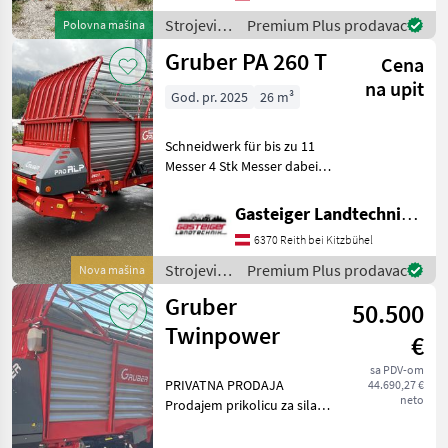
osovina: 1 osovina, Grubi
pod Strojevi i oprema za t
Strojevi i
Premium Plus prodavac
Polovna mašina
oprema
Gruber PA 260 T
Cena
za travu i
baliranje /
na upit
God. pr. 2025
26 m³
Gruber
Schneidwerk für bis zu 11
Messer 4 Stk Messer dabei
Hydraulische Rückwand
1.8m Pick-up 5-reihig
Gasteiger Landtechnik GmbH
Weitwinkel-Gelenkwelle
6370 Reith bei Kitzbühel
Hydr-Bremse Bereifung
480/45-17 AS auf
Strojevi i
Premium Plus prodavac
Nova mašina
oprema
Gruber
50.500
za travu i
baliranje /
Twinpower
€
Gruber
sa PDV-om
PRIVATNA PRODAJA
44.690,27 €
neto
Prodajem prikolicu za silažu
u izvrsnom stanju. Godina
proizvodnje 11/2018, prva