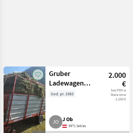
Samoutovarne
prikolice
Gruber
2.000
Ladewagen
€
LH1020
bez PDV-a
God. pr. 1983
Stara cena
2.200 €
J Ob
9971 Seblas