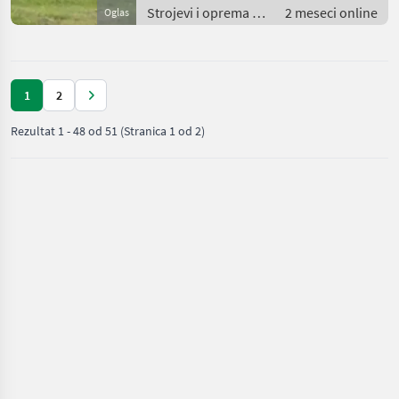
Strojevi i oprema za
2 meseci online
Oglas
travu i baliranje /
Samoutovarne
prikolice
1
2
Rezultat
1
-
48
od
51
(Stranica 1 od 2)