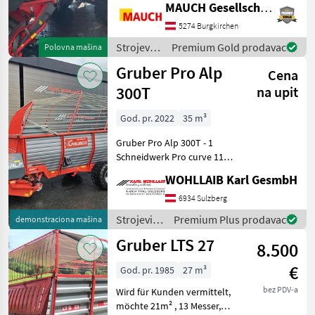
MAUCH Gesellschaft m.b.H. & Co.KG
upotreba 05/2019,
električne komande,
5274 Burgkirchen
elektrohidraulično,
Strojevi i
Premium Gold prodavac
Polovna mašina
uključen
oprema
Gruber Pro Alp
Cena
za travu i
baliranje
300T
na upit
/ Gruber
God. pr. 2022
35 m³
Gruber Pro Alp 300T - 1
Schneidwerk Pro curve 11 -
4 Messer - Knickdeichsel -
WOHLLAIB Karl GesmbH
Bereifung 480-45-17
Flotaiton - hydr. Bremse -
6934 Sulzberg
Direktanschluss - Weitw
Strojevi i
Premium Plus prodavac
demonstraciona mašina
oprema
Gruber LTS 27
8.500
za travu i
baliranje /
€
God. pr. 1985
27 m³
Gruber
bez PDV-a
Wird für Kunden vermittelt,
möchte 21m² , 13 Messer,