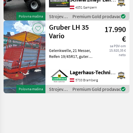
Širokokutno kardansko
vratilo s bregastom
4851 Gampern
spojkom Sustav utovara s
Strojevi i
Premium Gold prodavac
Polovna mašina
dvostrukim rotorom 5-r
oprema
Gruber LH 35
17.990
za travu i
baliranje
Vario
€
/ Gruber
sa PDV-om
Gelenkwelle, 21 Messer,
15.920,35 €
neto
Reifen 19/45R17, guter
Zustand Kaufpreis inkl. 13%
Mwst. Wir bitten telefonisch
Lagerhaus-Technik Bramberg
oder per Mail Ihren Besuch
bekanntzugeben, um
5733 Bramberg
ausreichend Zei
Strojevi i
Premium Gold prodavac
Polovna mašina
oprema
za travu i
baliranje
/ Gruber