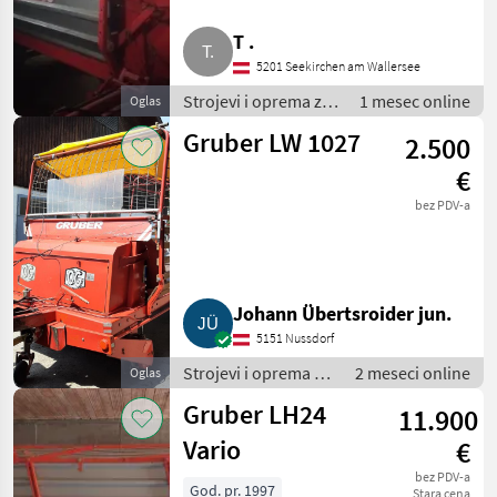
T .
5201 Seekirchen am Wallersee
Strojevi i oprema za
1 mesec online
Oglas
travu i baliranje /
Gruber LW 1027
2.500
Samoutovarne
prikolice
€
bez PDV-a
Johann Übertsroider jun.
5151 Nussdorf
Strojevi i oprema za
2 meseci online
Oglas
travu i baliranje /
Gruber LH24
11.900
Samoutovarne
prikolice
Vario
€
bez PDV-a
God. pr. 1997
Stara cena