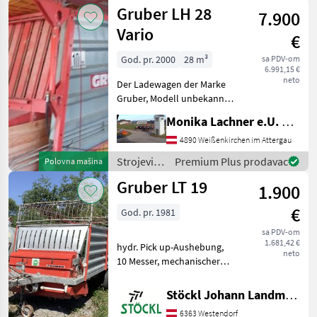
oprema
Gruber LH 28
7.900
za travu i
baliranje /
Vario
€
Gruber
God. pr. 2000
28 m³
sa PDV-om
6.991,15 €
neto
Der Ladewagen der Marke
Gruber, Modell unbekannt,
wurde im Jahr 2000
Monika Lachner e.U. Maschinenhandel
hergestellt und ist mit
einem Ladevolumen von 28
4890 Weißenkirchen im Attergau
Litern ausgestattet. Dieses
Strojevi i
Premium Plus prodavac
Polovna mašina
Modell ist ein Aufb
oprema
Gruber LT 19
1.900
za travu i
baliranje /
€
God. pr. 1981
Gruber
sa PDV-om
1.681,42 €
hydr. Pick up-Aushebung,
neto
10 Messer, mechanischer
Kratzbodenantrieb, mit
Gelenkwelle, Standort
Stöckl Johann Landmaschinen GesmbH & Co KG
Westendorf (A) Broj
6363 Westendorf