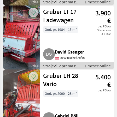
Strojevi i oprema za
1 mesec online
Oglas
travu i baliranje /
Gruber LT 17
3.900
Samoutovarne
prikolice
Ladewagen
€
bez PDV-a
God. pr. 1984
15 m³
Stara cena
4.250 €
David Gsenger
5500 Bischofshofen
Strojevi i oprema za
1 mesec online
Oglas
travu i baliranje /
Gruber LH 28
5.400
Samoutovarne
prikolice
Vario
€
bez PDV-a
God. pr. 2000
28 m³
Gabriel Pöll