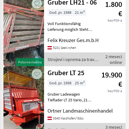
Gruber LH21 - 06
1.800
€
God. pr. 1988
21 m³
bez PDV-a
Voll Funktionsfähig
Lieferung möglich Steht
immer im Trockenen Bei
Felix Kreuzer Ges.m.b.H
Fragen bitte Anrufen
Stražnji poklopac, Grubi
5201 Seekirchen
pod Strojevi i oprema za
2 meseci
travu i baliranje Samout
Strojevi i oprema za travu i
online
Polovna mašina
baliranje / Gruber
Gruber LT 25
19.900
€
God. pr. 1998
25 m³
bez PDV-a
Gruber Ladewagen
Tieflader LT 25 Vario, 21
Messer, Gelenkwelle Ww ,
Ortner Landmaschinenhandel
Kratzboden hydraulisch,
Korböffnung hydraulisch,
3340 Waidhofen/Ybbs
Knickdeichsel, Bereifung
3 meseci
15/55-17 AS neu, Beleu