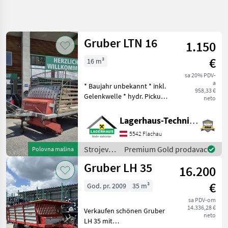
Precizirajte
pretragu
Gruber LTN 16
1.150
Kategorija
Država
Filteri
4
€
16 m³
Prikaži
sa 20% PDV-
TRENUTNA
Resetuj
51
a
* Baujahr unbekannt * inkl.
PUTANJA
958,33 €
rezultata
Gelenkwelle * hydr. Pickup
neto
Poljoprivredna
Wir bitten telefonisch oder
tehnika
per Mail Ihren Besuch
Lagerhaus-Technik Flachau
Strojevi I
bekanntzugeben, um
Oprema
5542 Flachau
ausreichend Zeit für die
Za Travu I
Beratung un
Baliranje
Strojevi i
Premium Gold prodavac
Polovna mašina
oprema
Samoutovarne
Gruber LH 35
16.200
Prikolice
za travu i
baliranje
Gruber
€
God. pr. 2009
35 m³
/ Gruber
sa PDV-om
IZABERITE
14.336,28 €
Verkaufen schönen Gruber
KATEGORIJU
neto
LH 35 mit