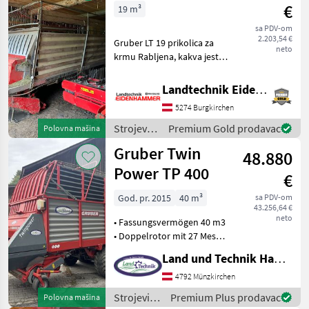
baliranje /
€
19 m³
Gruber
sa PDV-om
2.203,54 €
Gruber LT 19 prikolica za
neto
krmu Rabljena, kakva jest -
Potpuno funkcionalna -
Hidraulični sakupljač -
Landtechnik Eidenhammer GmbH
Kardansko vratilo Nalazi se
5274 Burgkirchen
u 5621 St. Veit im Pongau
Privat
Strojevi i
Premium Gold prodavac
Polovna mašina
oprema
Gruber Twin
48.880
za travu i
baliranje
Power TP 400
€
/ Gruber
God. pr. 2015
40 m³
sa PDV-om
43.256,64 €
neto
• Fassungsvermögen 40 m3
• Doppelrotor mit 27 Messer
• Einzelmessersicherung •
Land und Technik HandelsgesmbH
Pendel Pickup 5 reihig mit
180 cm • Tasträder
4792 Münzkirchen
luftbereift •
Strojevi i
Premium Plus prodavac
Polovna mašina
Rollenniederhalter •