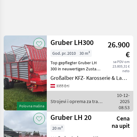
Gruber LH300
26.900
€
God. pr. 2010
30 m³
sa PDV-om
Top gepflegter Gruber LH
23.805,31 €
300 in neuwertigen Zustand
neto
mit Hydraulischer
Großalber KFZ- Karosserie & Landtechnik e.U.
Vollausstattung.
3355 Ertl
Elektrohydraulische
Umschaltung der
10-12-
Funktionen Hydraulische
Strojevi i oprema za travu
2025
Knickdeichsel H
Polovna mašina
i baliranje / Gruber
08:53
Gruber LH 20
Cena
na upit
20 m³