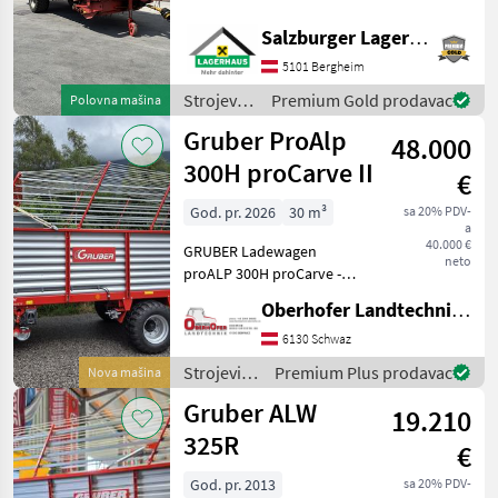
Gruber
Weitwinkelgelenkwelle,
Breitreifen, hydr.
Salzburger Lagerhaus-Technik
Kratzboden, hydr.
Pöttinger
5101 Bergheim
Heckklappe,
Zentralschmierung, usw.
Strojevi i
Premium Gold prodavac
Polovna mašina
Krone
Guter Zustand Wir bitten
oprema
Gruber ProAlp
tel
48.000
za travu i
Mengele
baliranje
300H proCarve II
€
/ Gruber
Strautmann
God. pr. 2026
30 m³
sa 20% PDV-
a
40.000 €
GRUBER Ladewagen
Claas
neto
proALP 300H proCarve -
hydr. Rückwand -
Prikaži
Oberhofer Landtechnik GmbH
Lichtanlage - Weitwinkel-
sve
Gelenkwelle "Bondioli" mit
6130 Schwaz
(35)
Nockenschaltkupplung
Strojevi i
Premium Plus prodavac
Nova mašina
1200 Nm Single Chain
MODEL
oprema
Gruber ALW
19.210
za travu i
baliranje /
325R
€
Gruber
LT
God. pr. 2013
sa 20% PDV-
19