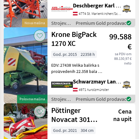
2026) mit 8 OPTITEDD
Deschberger Karl Landtechnik GesmbH & Co KG
Kreiseln mit je 6
Zinkenarmen (verstärkt
4774 St. Marienkirchen/Schärding
und mit
Strojevi i
Premium Gold prodavac
Nova mašina
Zinkenverlustsicherung),
oprema
Krone BigPack
Hydraulische V
99.588
za travu i
baliranje
1270 XC
€
/ Kuhn
God. pr. 2015
22358 h
sa PDV-om
88.130,97 €
neto
EDV: 27438 Velika balirka s
proizvedenih 22.358 bala - s
dimenzijama kanala 120x70
Schwarzmayr Landtechnik GmbH - Aurolzmünster
cm - s reznom jedinicom
rotora s 26 noževa - s
4971 Aurolzmünster
tandem upravljanjem
Strojevi i
Premium Gold prodavac
Polovna mašina
osovinom - s
oprema
Pöttinger
Cena
za travu i
baliranje
Novacat 301
na upit
/ Krone
Classic
God. pr. 2021
304 cm
Frontmähwerk