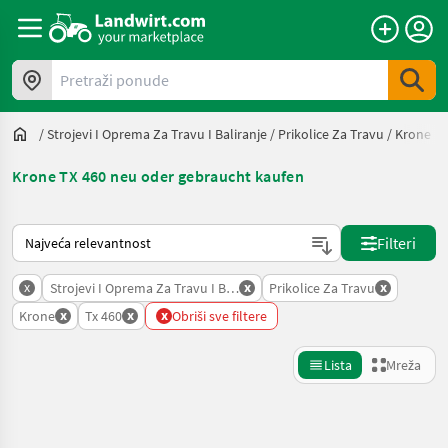
Pretraži ponude
/
Strojevi I Oprema Za Travu I Baliranje
/
Prikolice Za Travu
/
Krone
/
Krone TX 460 neu oder gebraucht kaufen
Način na koji sortira Landwirt.com
Filteri
x
x
x
Strojevi I Oprema Za Travu I Baliranje
Prikolice Za Travu
x
x
x
Krone
Tx 460
Obriši sve filtere
Lista
Mreža