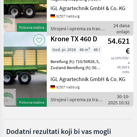
KATEGORIJU
Druckluftbremse,
IGL Agrartechnik GmbH & Co. KG
Weitwinkel-Gelenkwelle,
Krone
92507 Nabburg
Zwangs-Deichsellenkung
(K50) ________
24 dana
Polovna mašina
Strojevi i oprema za travu i
Fliegl
Laderaumabdeckung
onlajn
baliranje / Krone
Dritem Fah
Krone TX 460 D
54.621
Bergmann
€
God. pr. 2016
46 m³
46 l
HAWE
sa 19% PDV-
Bereifung (h): 710/50R26, 5,
a
Zustand-Bereifung (h): 50
45.900 €
Joskin
neto
%, Kugelkopfkupplung
IGL Agrartechnik GmbH & Co. KG
(K80), Druckluftbremse,
Schuitemaker
Plane, Weitwinkel-
92507 Nabburg
Gelenkwelle ________
Prikaži
30-10-
Hydraulisches Fahrwerk
Strojevi i oprema za travu
sve (8)
2025 10:32
Polovna mašina
i baliranje / Krone
MODEL
Dodatni rezultati koji bi vas mogli