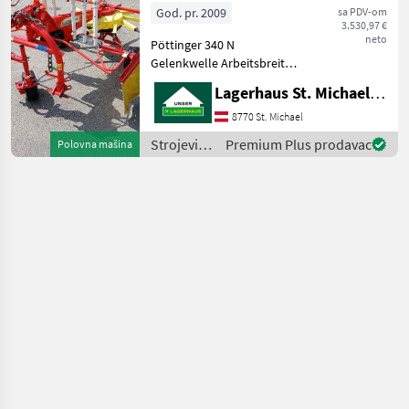
God. pr. 2009
sa PDV-om
3.530,97 €
neto
Pöttinger 340 N
Gelenkwelle Arbeitsbreite
3, 4 m Voll funktionsfähig
Lagerhaus St. Michael ob Leoben eGen
Tastrad Um Ihnen unnötige
Wartezeiten oder
8770 St. Michael
Wegstrecken zu ersparen,
Strojevi i
Premium Plus prodavac
Polovna mašina
bitten wir Sie um vorherig
oprema
za travu i
baliranje /
Pöttinger