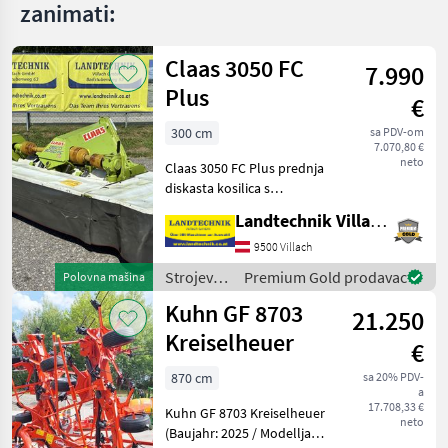
GX
zanimati:
440
TX
Claas 3050 FC
560
7.990
Plus
€
MARKETPLACE
300 cm
sa PDV-om
Ponude
7.070,80 €
Marketplace
Oglasi
trgovaca
neto
Claas 3050 FC Plus prednja
diskasta kosilica s
kondicionerom za travu,
Landtechnik Villach GmbH
sklopivim bočnim
štitnicima, Weiste
9500 Villach
trokutastom kvakom,
Strojevi i
Premium Gold prodavac
Polovna mašina
rasteretnim oprugama,
oprema
Kuhn GF 8703
kardanskim vrati
21.250
za travu i
baliranje
Kreiselheuer
€
/ Claas
870 cm
sa 20% PDV-
a
17.708,33 €
Kuhn GF 8703 Kreiselheuer
neto
(Baujahr: 2025 / Modelljahr: