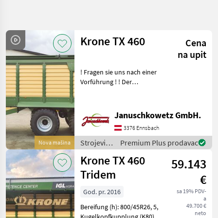
Precizirajte
pretragu
Krone TX 460
Cena
Kategorija
Država
Filteri
5
na upit
! Fragen sie uns nach einer
Prikaži 3
TRENUTNA
Resetuj
Vorführung ! ! Der
PUTANJA
rezultata
schnellste Häckselwagen
Poljoprivredna
am Markt beim abladen !
tehnika
Durch den mechanischen
Januschkowetz GmbH.
Strojevi I
Antrieb über die
Oprema
3376 Ennsbach
Gelenkwelle und eine Kette
Za Travu I
Baliranje
Strojevi i
Premium Plus prodavac
Nova mašina
oprema
Prikolice
Krone TX 460
59.143
Za Travu
za travu i
baliranje /
Tridem
Krone
€
Krone
Tx
God. pr. 2016
sa 19% PDV-
460
a
49.700 €
Bereifung (h): 800/45R26, 5,
neto
IZABERITE
Kugelkopfkupplung (K80),