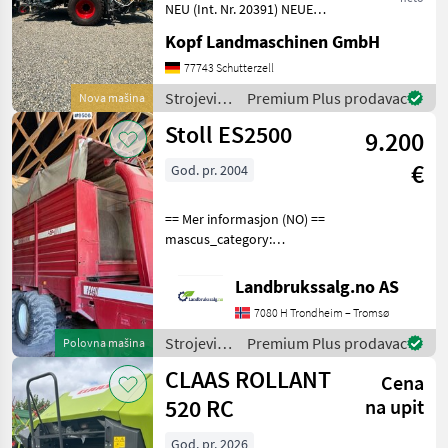
i
NEU (Int. Nr. 20391) NEUE
Fendt Rundballenpresse
Kopf Landmaschinen GmbH
Typ Rotana 160V Combi
Baujahr 2026 40km/h Netz-
77743 Schutterzell
und Folienbindung,
Strojevi i
Premium Plus prodavac
Nova mašina
integrierte Wickelein
oprema
Stoll ES2500
9.200
za travu i
baliranje /
€
God. pr. 2004
Fendt
== Mer informasjon (NO) ==
mascus_category:
otherharvesters Please
provide reference number
Landbrukssalg.no AS
upon request: 9506 See
7080 H Trondheim – Tromsø
en.landbrukssalg.no/9506
for more images Specif
Strojevi i
Premium Plus prodavac
Polovna mašina
oprema
CLAAS ROLLANT
Cena
za travu i
baliranje /
520 RC
na upit
Stoll
God. pr. 2026