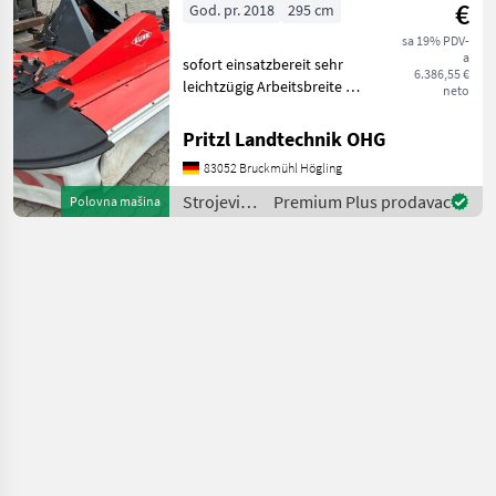
€
God. pr. 2018
295 cm
Sonstige
sa 19% PDV-
a
sofort einsatzbereit sehr
6.386,55 €
leichtzügig Arbeitsbreite 2,
neto
95 m Antriebssatz
1000U/min. 4 Trommeln
Pritzl Landtechnik OHG
Schnitthöhenverstellung 2
83052 Bruckmühl Högling
Federn für Entlastung
Gelenkwelle Prednja kos
Strojevi i
Premium Plus prodavac
Polovna mašina
oprema
za travu i
baliranje /
Kuhn