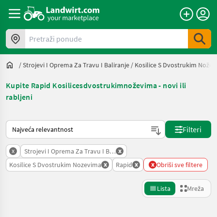
Pretraži ponude
/
Strojevi I Oprema Za Travu I Baliranje
/
Kosilice S Dvostrukim Nože
Kupite Rapid Kosilicesdvostrukimnoževima - novi ili
rabljeni
Način na koji sortira Landwirt.com
Filteri
x
x
Strojevi I Oprema Za Travu I Baliranje
x
x
x
Kosilice S Dvostrukim Nozevima
Rapid
Obriši sve filtere
Lista
Mreža