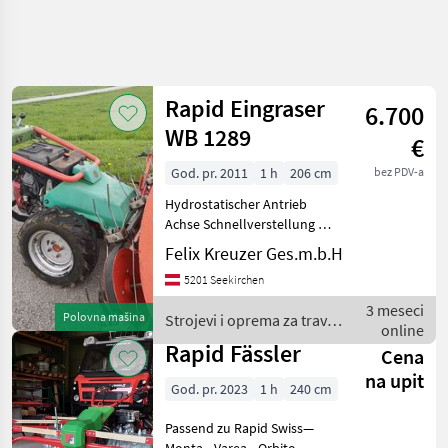
Precizirajte
pretragu
Rapid Eingraser
6.700
Kategorija
Država
Filteri
4
WB 1289
€
God. pr. 2011
1 h
206 cm
bez PDV-a
Prikaži 3
TRENUTNA
Resetuj
PUTANJA
rezultata
Hydrostatischer Antrieb
Poljoprivredna
Achse Schnellverstellung 2
tehnika
Antriebsgeschwindigkeiten
Felix Kreuzer Ges.m.b.H
für Anbauwerkzeuge
Strojevi I
5201 Seekirchen
Oprema
Zustand Sehr Gut 2025 Alle
Za Travu I
Öle und Filter erneuert
3 meseci
Baliranje
Polovna mašina
Strojevi i oprema za travu i
Messerbalken
online
baliranje / Rapid
Kosilice S
Rapid Fässler
Cena
Dvostrukim
Nozevima
na upit
God. pr. 2023
1 h
240 cm
Rapid
Passend zu Rapid Swiss—
IZABERITE