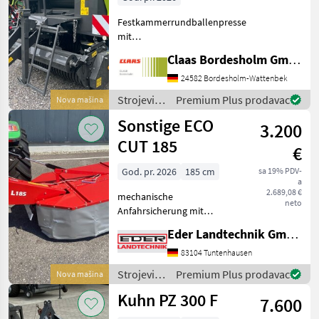
Festkammerrundballenpresse
mit
Presskammerdurchmesser
Claas Bordesholm GmbH
1, 25 m Presskammerbreite
1, 20 m / in
24582 Bordesholm-Wattenbek
Serienausrüstung: Pickup:
Strojevi i
Premium Plus prodavac
Nova mašina
Aufnahmebreite 2, 10 m / 4
oprema
Sonstige ECO
Zinkenreihen, kurvenb
3.200
za travu i
baliranje /
CUT 185
€
Claas
God. pr. 2026
185 cm
sa 19% PDV-
a
2.689,08 €
mechanische
neto
Anfahrsicherung mit
hydraulischer Aushebung
Eder Landtechnik GmbH
Schnitthöhenverstellung
mithilfe von Distanzringen
83104 Tuntenhausen
auf den Mähteller Schlüssel
Strojevi i
Premium Plus prodavac
Nova mašina
für Messerschnellwechsel
oprema
Kuhn PZ 300 F
Arbe
7.600
za travu i
baliranje /