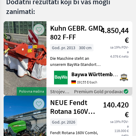
Dodatni rezultati koji bi vas mogli
zanimati:
Kuhn GEBR. GMD
4.850,44
802 F-FF
€
God. pr. 2013
300 cm
sa 19% PDV-
a
4.076 € neto
Die Maschine steht an
unserem BayWa-Standort
in DE-88214
Baywa Württemberg
Ravensburg.Gerne steht
Ihnen Herr Schmid unter
89155 Erbach
Tel.: 0151 1610 3978 für Ihre
Strojevi i
Premium Gold prodavac
Polovna mašina
Anfrage zur
oprema
NEUE Fendt
Verfügung!Kuhn GMD
140.420
za travu i
baliranje
Rotana 160V
€
/ Kuhn
Combi
God. pr. 2026
sa 19% PDV-
a
Rundballenpresse,
118.000 €
Fendt Rotana 160V Combi,
neto