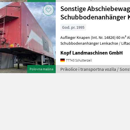
Sonstige Abschiebewag
Schubbodenanhänger 
God. pr. 1995
Auflieger Knapen (Int. Nr. 14826) 60 m³ Abschiebewagen /
Schubbodenanhänger Lenkachse / Liftac
Kopf Landmaschinen GmbH
77743 Schutterzell
Prikolice i transportna vozila / Sons
Polovna mašina