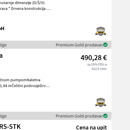
krava * Drvena konstrukcija *
bH
tige
Premium Gold prodavac
a
490,28 €
sa 19% PDV-a
412 € neto
i ručnom pumpomNaletna
 0, 64 mČelični podvozjeDrveni
tige
Premium Gold prodavac
-RS-STK
Cena na upit