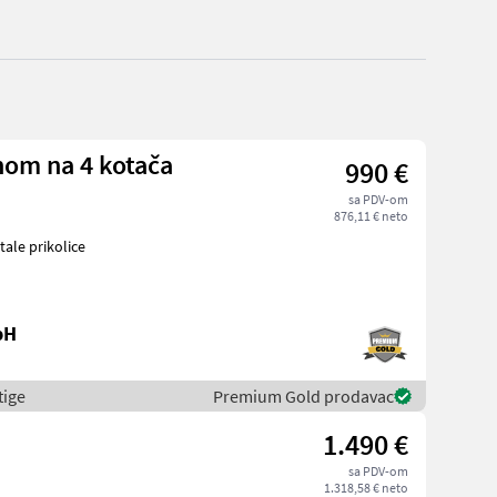
nom na 4 kotača
990 €
sa PDV-om
876,11 € neto
 Ostale prikolice
bH
tige
Premium Gold prodavac
1.490 €
sa PDV-om
1.318,58 € neto