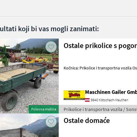
ltati koji bi vas mogli zanimati:
Ostale prikolice s pogo
Kočnica: Prikolice i transportna vozila
Maschinen Gailer Gm
9640 Kötschach-Mauthen
Prikolice i transportna vozila / Sons
Polovna mašina
Ostale domaće