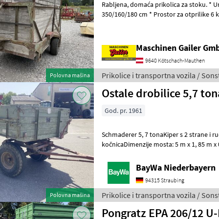
Rabljena, domaća prikolica za stoku. * Unutarnje dimenzije (D/Š/V):
350/160/180 cm * Prostor za otprilike 6 
Mehanička rampa za stoku *
Maschinen Gailer Gm
9640 Kötschach-Mauthen
Prikolice i transportna vozila / Sons
Polovna mašina
Ostale drobilice 5,7 ton
God. pr. 1961
Schmaderer 5, 7 tonaKiper s 2 strane 
kočnicaDimenzije mosta: 5 m x 1, 85 m x
pod i bočne straniceDrveni pod djelomi
BayWa Niederbayern
94315 Straubing
Prikolice i transportna vozila / Sons
Polovna mašina
Pongratz EPA 206/12 U