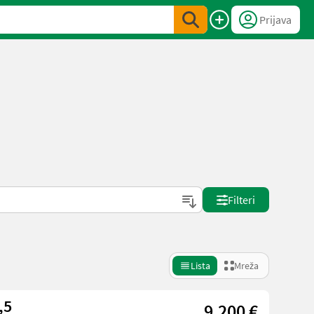
Prijava
Filteri
Lista
Mreža
,5
9.200 €