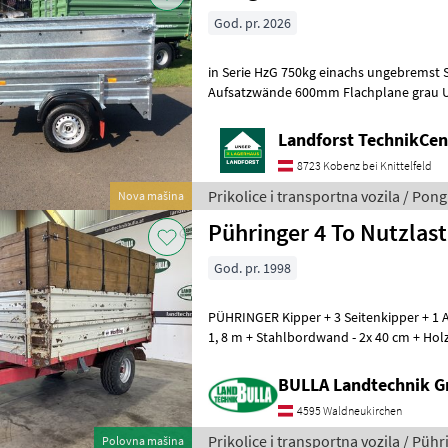
God. pr. 2026
in Serie HzG 750kg einachs ungebremst 
Aufsatzwände 600mm Flachplane grau Um Ihnen unnötige
Landforst TechnikCent
8723 Kobenz bei Knittelfeld
Prikolice i transportna vozila / Pong
Nova mašina
Pühringer 4 To Nutzlast
God. pr. 1998
PÜHRINGER Kipper + 3 Seitenkipper + 1 A
1, 8 m + Stahlbordwand - 2x 40 cm + Ho
Gesamtgewicht 5100 kg + Nutzlast
BULLA Landtechnik 
4595 Waldneukirchen
Prikolice i transportna vozila / Pühr
Polovna mašina