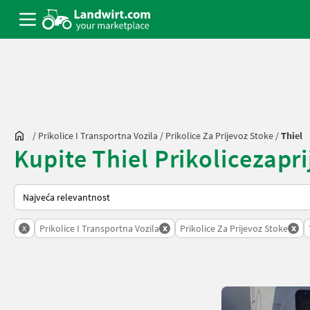
/
Prikolice I Transportna Vozila
/
Prikolice Za Prijevoz Stoke
/
Thiel
Kupite Thiel Prikolicezaprij
Način na koji sortira Landwirt.com
x
x
x
Prikolice I Transportna Vozila
Prikolice Za Prijevoz Stoke