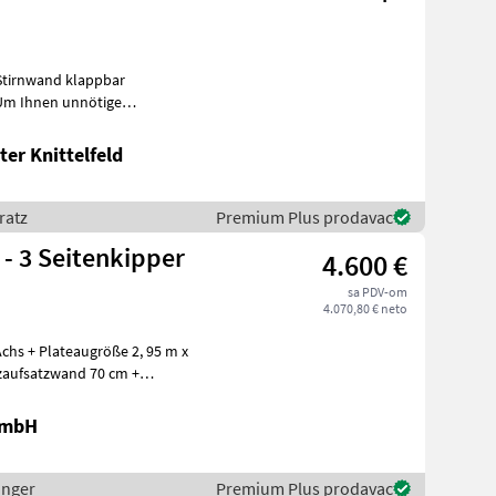
Stirnwand klappbar
Wartezeiten oder Wegstrecken zu ersparen, bitten wir
er Knittelfeld
ratz
Premium Plus prodavac
 - 3 Seitenkipper
4.600 €
sa PDV-om
4.070,80 € neto
chs + Plateaugröße 2, 95 m x
lzaufsatzwand 70 cm +
GmbH
inger
Premium Plus prodavac