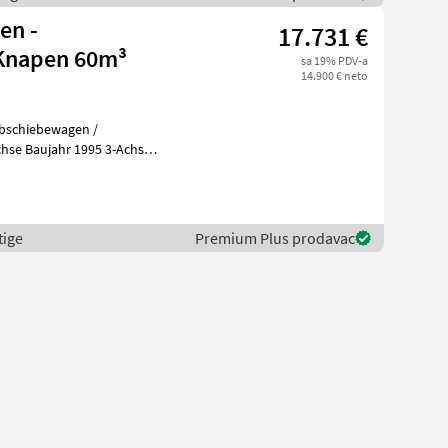
en -
17.731 €
Knapen 60m³
sa 19% PDV-a
14.900 € neto
hse Baujahr 1995 3-Achs
Bereifung 385/65/22, 5 60m³ Ladevolumen Länge
tige
Premium Plus prodavac