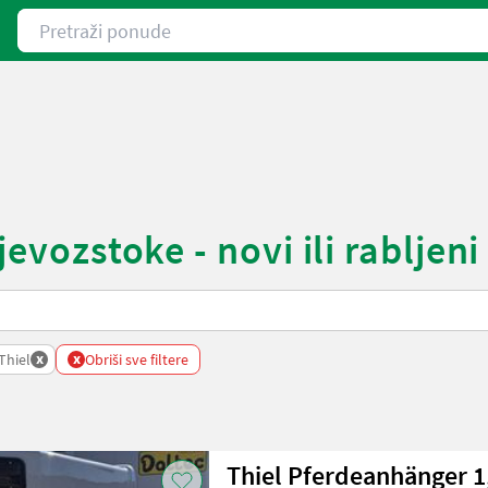
Pretraži ponude
evozstoke - novi ili rabljeni
x
x
Thiel
Obriši sve filtere
Thiel Pferdeanhänger 1