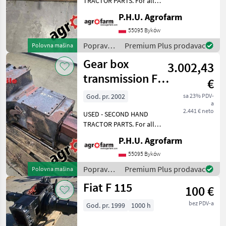
TRACTOR PARTS. For all
parts call us or send
P.H.U. Agrofarm
New Holland
message by e-mail either
whatsapp. TRAKTOR -
55095 Byków
John Deere
SCHLEPPER ERSATZTEILE.
Popravak
Premium Plus prodavac
Polovna mašina
Bei weiteren fragen
i rezervni
Gear box
kontaktieren
Massey Ferguson
3.002,43
dijelovi /
Fiat
transmission Fiat
€
Renault
110-90 DT
God. pr. 2002
sa 23% PDV-
a
Deutz-Fahr
2.441 € neto
USED - SECOND HAND
TRACTOR PARTS. For all
Prikaži
parts call us or send
sve
P.H.U. Agrofarm
message by e-mail either
(18)
whatsapp. TRAKTOR -
55095 Byków
SCHLEPPER ERSATZTEILE.
MARKETPLACE
Popravak
Premium Plus prodavac
Polovna mašina
Bei weiteren fragen
i rezervni
Fiat F 115
kontaktieren
Ponude
100 €
dijelovi /
Marketplace
Oglasi
trgovaca
Fiat
bez PDV-a
God. pr. 1999
1000 h