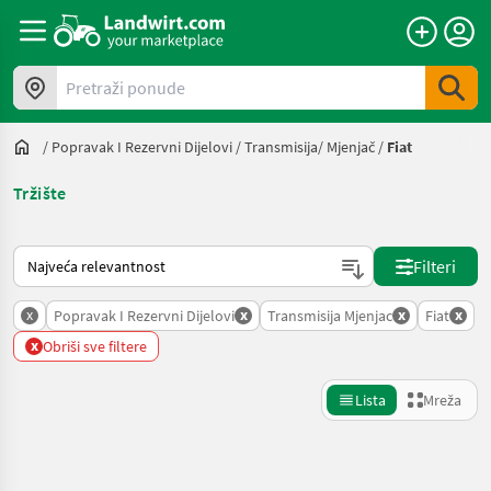
Pretraži ponude
/
Popravak I Rezervni Dijelovi
/
Transmisija/ Mjenjač
/
Fiat
Tržište
Način na koji sortira Landwirt.com
Filteri
x
x
x
x
Popravak I Rezervni Dijelovi
Transmisija Mjenjac
Fiat
x
Obriši sve filtere
Lista
Mreža