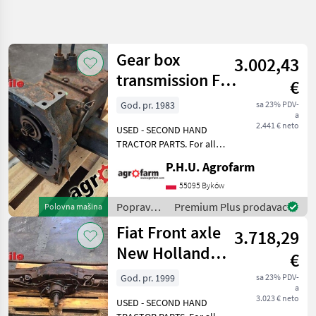
Precizirajte
pretragu
Gear box
3.002,43
Kategorija
Država
Filteri
4
transmission Fiat
€
680 DT
God. pr. 1983
sa 23% PDV-
Prikaži 4
TRENUTNA
Resetuj
a
PUTANJA
rezultata
2.441 € neto
USED - SECOND HAND
Poljoprivredna
TRACTOR PARTS. For all
tehnika
parts call us or send
P.H.U. Agrofarm
Popravak I
message by e-mail either
Rezervni
whatsapp. TRAKTOR -
55095 Byków
Dijelovi
SCHLEPPER ERSATZTEILE.
Popravak
Premium Plus prodavac
Polovna mašina
Transmisija
Bei weiteren fragen
i rezervni
Mjenjac
Fiat Front axle
kontaktieren
3.718,29
dijelovi /
Fiat
Fiat
New Holland
€
M135
IZABERITE
God. pr. 1999
sa 23% PDV-
KATEGORIJU
a
3.023 € neto
USED - SECOND HAND
Fiat