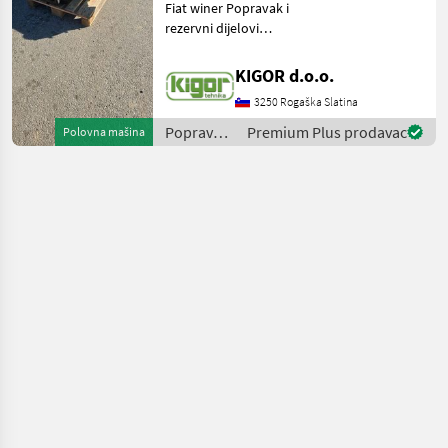
Fiat winer Popravak i
rezervni dijelovi
Transmisija/ mjenjač
KIGOR d.o.o.
3250 Rogaška Slatina
Popravak
Premium Plus prodavac
Polovna mašina
i rezervni
dijelovi /
Fiat