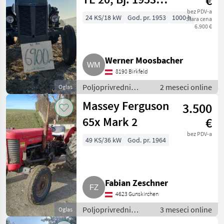
€
Benzinmotor
bez PDV-a
24 KS/18 kW
God. pr. 1953
1000 h
Stara cena
6.900 €
Werner Moosbacher
8190 Birkfeld
Poljoprivredni
2 meseci online
Oglas
motorni strojevi /
Massey Ferguson
3.500
Dvorišni utovarivači
65x Mark 2
€
bez PDV-a
49 KS/36 kW
God. pr. 1964
Fabian Zeschner
4623 Gunskirchen
Poljoprivredni
3 meseci online
Oglas
motorni strojevi /