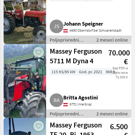
Johann Speigner
4690 Oberndorf bei Schwanenstadt
Poljoprivredni
2 meseci online
Oglas
motorni strojevi /
Massey Ferguson
70.000
Dvorišni utovarivači
5711 M Dyna 4
€
bez PDV-a
115 KS/85 kW
God. pr. 2021
968 h
Stara cena
72.500 €
Britta Agostini
6751 Innerbraz
Poljoprivredni
2 meseci online
Oglas
motorni strojevi /
Massey Ferguson
6.500
Dvorišni utovarivači
TE 20, Bj. 1953,