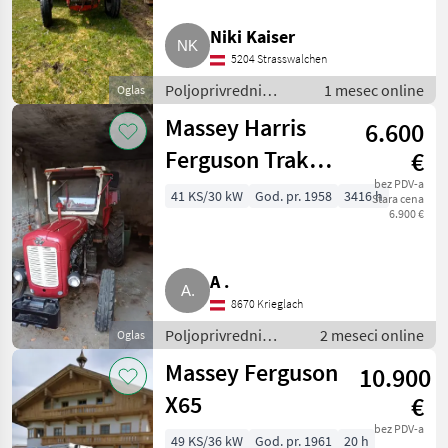
Massey Ferguson
Niki Kaiser
Weidemann
5204 Strasswalchen
Poljoprivredni
1 mesec online
Oglas
Thaler
motorni strojevi /
Massey Harris
6.600
Dvorišni utovarivači
Schäffer
Ferguson Traktor
€
Fuchs
FE-35 X Spezial-
bez PDV-a
41 KS/30 kW
God. pr. 1958
3416 h
Stara cena
6.900 €
Oldtimer
Giant
Prikaži
A .
sve
(51)
8670 Krieglach
Poljoprivredni
2 meseci online
Oglas
MARKETPLACE
motorni strojevi /
Massey Ferguson
10.900
Dvorišni utovarivači
Ponude
Marketplace
Oglasi
trgovaca
X65
€
bez PDV-a
49 KS/36 kW
God. pr. 1961
20 h