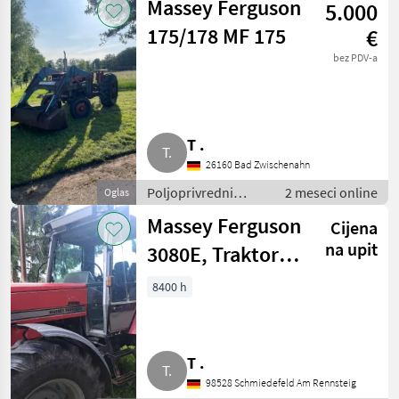
Massey Ferguson
5.000
Dvorišni utovarivači
175/178 MF 175
€
bez PDV-a
T .
26160 Bad Zwischenahn
Poljoprivredni
2 meseci online
Oglas
motorni strojevi /
Massey Ferguson
Cijena
Dvorišni utovarivači
na upit
3080E, Traktor,
Schlepper,
8400 h
Allrad, Forst,
Export
T .
98528 Schmiedefeld Am Rennsteig