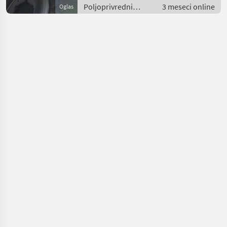
Poljoprivredni
3 meseci online
Oglas
motorni strojevi /
Dvorišni utovarivači