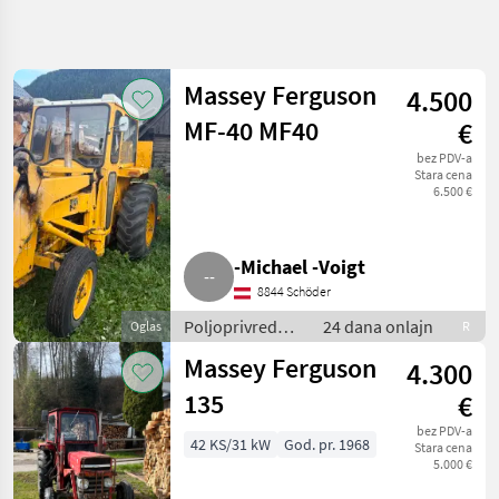
Precizirajte
pretragu
Massey Ferguson
4.500
Kategorija
Država
Filteri
4
MF-40 MF40
€
bez PDV-a
Prikaži 9
TRENUTNA
Stara cena
Resetuj
PUTANJA
rezultata
6.500 €
Poljoprivredna
tehnika
-Michael -Voigt
Poljoprivredni
Motorni
8844 Schöder
Strojevi
Poljoprivredni
24 dana onlajn
Oglas
R
Dvorisni
motorni
Utovarivaci
Massey Ferguson
4.300
strojevi /
Massey
Dvorišni
135
€
Ferguson
utovarivači
bez PDV-a
IZABERITE
42 KS/31 kW
God. pr. 1968
Stara cena
KATEGORIJU
5.000 €