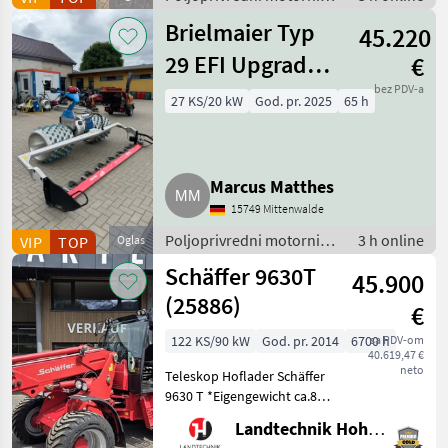
strojevi / Motokultivatori i
Brielmaier Typ
45.220
motorne freze
29 EFI Upgrade
€
Vorführmaschine
bez PDV-a
27 KS/20 kW
God. pr. 2025
65 h
Motormäher
Marcus Matthes
15749 Mittenwalde
Poljoprivredni motorni
3 h online
VIP
TOP
Oglas
strojevi / Motokultivatori i
Schäffer 9630T
45.900
motorne freze
(25886)
€
122 KS/90 kW
God. pr. 2014
6700 h
sa PDV-om
40.619,47 €
neto
Teleskop Hoflader Schäffer
9630 T *Eigengewicht ca.8 t
*Bereifung 400/55-22, 5
Landtechnik Hohenwarter GmbH
*Kipplast 4200 kg