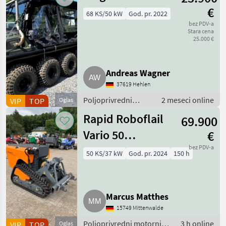
Sonstige
€
68 KS/50 kW
God. pr. 2022
bez PDV-a
Stara cena
25.000 €
Andreas Wagner
37619 Hehlen
Poljoprivredni
2 meseci online
VIP
TOP
Oglas
motorni strojevi /
Rapid Roboflail
69.900
ATV/UTV quad
Vario 50
€
Funkraupe
bez PDV-a
50 KS/37 kW
God. pr. 2024
150 h
Gebrauchtmaschine
Marcus Matthes
15749 Mittenwalde
Poljoprivredni motorni
3 h online
VIP
TOP
Oglas