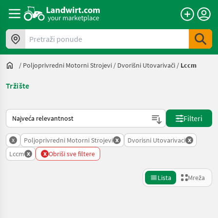
Pretraži ponude
/
Poljoprivredni Motorni Strojevi
/
Dvorišni Utovarivači
/
Lccm
Tržište
Način na koji sortira Landwirt.com
Filteri
x
x
x
Poljoprivredni Motorni Strojevi
Dvorisni Utovarivaci
x
x
Lccm
Obriši sve filtere
Lista
Mreža