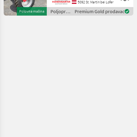
*Radstand 2.52 m
5092 St. Martin bei Lofer
*Fahrgeschwindigkeit 20
Poljoprivredni
Premium Gold prodavac
Polovna mašina
km/h *Wenderadius innen
motorni
4.7
strojevi /
Schäffer