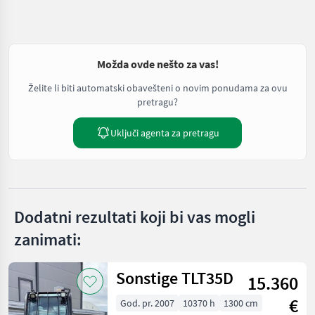
Možda ovde nešto za vas!
Želite li biti automatski obavešteni o novim ponudama za ovu
pretragu?
Uključi agenta za pretragu
Dodatni rezultati koji bi vas mogli
zanimati:
Sonstige TLT35D
15.360
€
God. pr. 2007
10370 h
1300 cm