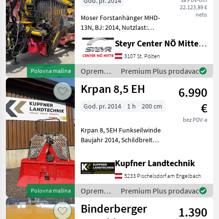
God. pr. 2014
22.123,89 €
Forstkran MKZ 9
neto
Moser Forstanhänger MHD-
13N, BJ: 2014, Nutzlast:
8.500 kg, Druckluftbremse,
Steyr Center NÖ Mitte Landmaschinentechnik GmbH
4 Stück Rungenpaare,
Beleuchtung, Antrieb,
3107 St. Pölten
Gelenkwelle, Forstkran
Oprema
Premium Plus prodavac
Polovna mašina
MKZ 9, Stehpodest, Flap
za šumu i
Krpan 8,5 EH
6.990
obradu
drveta /
€
God. pr. 2014
1 h
200 cm
Moser
bez PDV-a
Krpan 8, 5EH Funkseilwinde
Baujahr 2014, Schildbreite
200cm, Zugkraft 8.5t,
Funkfernbedienung, hydr.
Kupfner Landtechnik
Seilauststoß, Umlenkrolle,
5233 Pischelsdorf am Engelbach
2 Seilgleitbügel,
Gelenkwelle, Moto
Oprema
Premium Plus prodavac
Polovna mašina
za šumu i
Binderberger
1.390
obradu