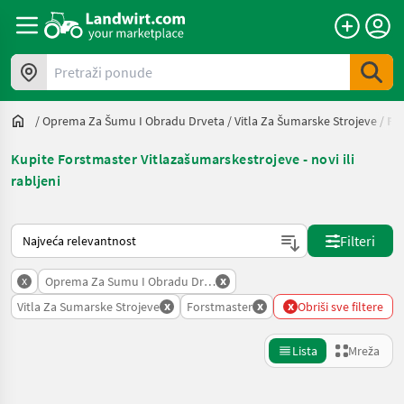
Pretraži ponude
/
Oprema Za Šumu I Obradu Drveta
/
Vitla Za Šumarske Strojeve
/
Fo
Kupite Forstmaster Vitlazašumarskestrojeve - novi ili
rabljeni
Način na koji sortira Landwirt.com
Filteri
x
x
Oprema Za Sumu I Obradu Drveta
x
x
x
Vitla Za Sumarske Strojeve
Forstmaster
Obriši sve filtere
Lista
Mreža