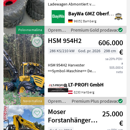
Ladewagen Abmontiert von
TIGO 75XR.Standort der
BayWa GMZ Oberfranken
Räder BayWa Münchberg.
Oprema za šumu i obradu
96052 Bamberg
drveta Ostala oprema za
Oprema
Premium Gold prodavac
Polovna mašina
šumu I obradu drveta
za šumu i
HSM 954H2
606.000
obradu
drveta /
€
286 KS/210 kW
God. pr. 2026
298 cm
Fendt
sa 20% PDV-
a
HSM 954H2 Harvester
505.000 €
==Symbol-Maschine== Der
neto
HSM 954H2 ist ein sehr
agiler und kompakter 6-
LT-PROFI GmbH
Rad-Harvester, der speziell
8230 Hartberg
für anspruchsvolle
Forsteinsätze entwicke
Oprema
Premium Plus prodavac
Nova mašina
za šumu i
Moser
25.000
obradu
drveta /
Forstanhänger
€
HSM
MHD-13N mit
sa PDV-om