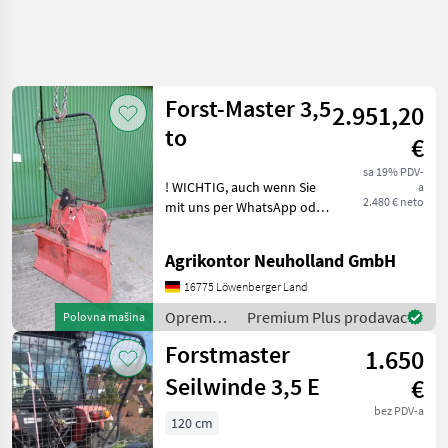
Precizirajte
pretragu
Forst-Master 3,5
2.951,20
Kategorija
Država
Filteri
4
to
€
sa 19% PDV-
Prikaži 2
TRENUTNA
! WICHTIG, auch wenn Sie
Resetuj
a
PUTANJA
rezultata
2.480 € neto
mit uns per WhatsApp oder
Šumarstvo
ähnlich chatten und
daraufhin Maschinen
Oprema
Agrikontor Neuholland GmbH
kaufen, bitte kontrollieren
Za Sumu
I Obradu
Sie die Auftragsbestätigung,
16775 Löwenberger Land
Drveta
Proforma und auch
Oprema
Premium Plus prodavac
Polovna mašina
Vitla Za
za šumu i
Sumarske
Forstmaster
1.650
obradu
Strojeve
drveta /
Seilwinde 3,5 E
€
Forstmaster
Forstmaster
bez PDV-a
120 cm
IZABERITE
KATEGORIJU