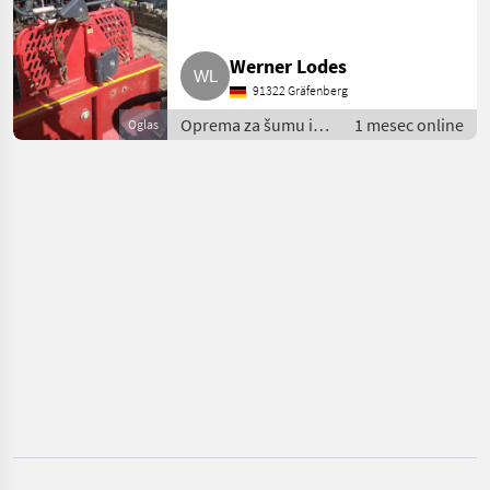
Forstmaster
Werner Lodes
Holzknecht
91322 Gräfenberg
Oprema za šumu i
1 mesec online
Oglas
Tajfun
obradu drveta / Vitla
za šumarske
Uniforest
strojeve
Krpan
Königswieser
Prikaži
sve
(33)
MARKETPLACE
Ponude
Marketplace
Oglasi
trgovaca