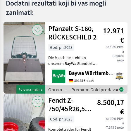
Dodatni rezultati koji bi vas mogli
zanimati:
Pfanzelt S-160,
12.971
RÜCKESCHILD 2
€
God. pr. 2023
sa 19% PDV-
a
10.900 €
Die Maschine steht an
neto
unserem BayWa Standort in
DE-89155 Erbach.Gerne
Baywa Württemberg
steht Ihnen Herr Straub
unter Tel.: 07305 173 52 für
89155 Erbach
Ihre Anfrage zur
Oprema
Premium Gold prodavac
Polovna mašina
Verfügung!Pfanzelt DWS 16
za šumu i
Fendt Z-
8.500,17
obradu
drveta /
750/45R26,5
€
Pfanzelt
VREDESTEIN
God. pr. 2023
sa 19% PDV-
a
FLOT
7.143 € neto
Kompletträder für Fendt