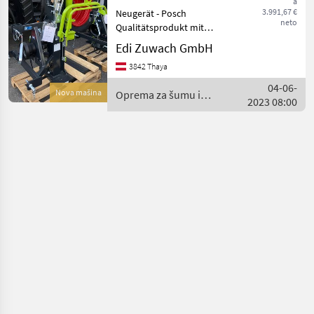
a
3.991,67 €
Neugerät - Posch
neto
Qualitätsprodukt mit
Autospeed und massiver
Edi Zuwach GmbH
Gusspumpe! Gelenkwelle
3842 Thaya
gegen Aufpreis + 250, -
Hauszustellung gegen
04-06-
Nova mašina
Oprema za šumu i
Aufpreis möglich. sofort v
2023 08:00
obradu drveta / Paldu