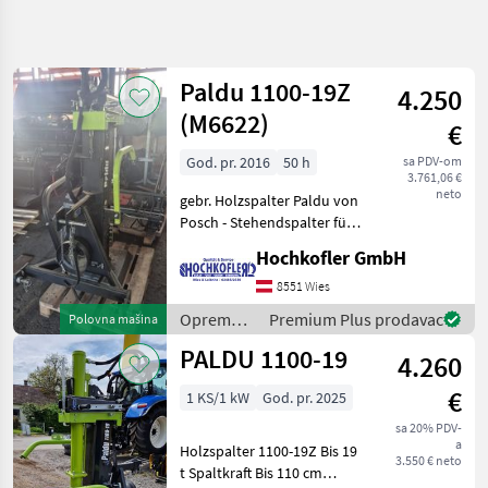
Precizirajte
pretragu
Paldu 1100-19Z
4.250
Kategorija
Država
Filteri
4
(M6622)
€
God. pr. 2016
50 h
sa PDV-om
Prikaži 4
TRENUTNA
Resetuj
3.761,06 €
PUTANJA
rezultata
neto
gebr. Holzspalter Paldu von
Šumarstvo
Posch - Stehendspalter für
Meterholz - 19to -
Oprema
Hochkofler GmbH
Stempelvorlauf (Zwei
Za Sumu
I Obradu
Geschwindigkeiten): Stufe 1:
8551 Wies
Drveta
ca. 6cm/s Stufe 2: ca.
Oprema
Premium Plus prodavac
Polovna mašina
13cm/s - Ste
Rezaci
za šumu i
Drva
PALDU 1100-19
4.260
obradu
Paldu
drveta /
€
1 KS/1 kW
God. pr. 2025
Paldu
IZABERITE
sa 20% PDV-
KATEGORIJU
a
Holzspalter 1100-19Z Bis 19
3.550 € neto
t Spaltkraft Bis 110 cm
Paldu