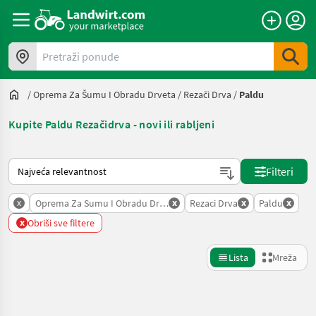
Pretraži ponude
/
Oprema Za Šumu I Obradu Drveta
/
Rezači Drva
/
Paldu
Kupite Paldu Rezačidrva - novi ili rabljeni
Način na koji sortira Landwirt.com
Filteri
x
x
x
x
Oprema Za Sumu I Obradu Drveta
Rezaci Drva
Paldu
x
Obriši sve filtere
Lista
Mreža