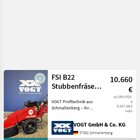
FSI B22
10.660
Stubbenfräse
€
/Wurzelfräse
sa 19% PDV-
VOGT Profitechnik aus
a
/Stockfräse
8.957,98 €
Schmallenberg – Ihr
neto
führender Anbieter für
professionelle
VOGT GmbH & Co. KG
Landschaftspflegetechnik =
Mehrere VOGT-Standorte +
57392 Schmallenberg
100 Servicepartner in