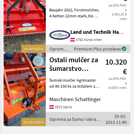
1.8 FIX
sa 20% PDV-
Baujahr 2022, Forstmulcher,
a
3.491,67 €
4 Ketten 22mm stark, bis zu
neto
8cm Unterholz, 1, 8m
Arbeitsbreite, ideal für
Land und Technik HandelsgesmbH
Obstgärten, Kulturen usw...
80-110PS Kraftbedarf, seitl.
4792 Münzkirchen
Gleitku
Oprema
Premium Plus prodavac
Nova mašina
za šumu i
Ostali mulčer za
10.320
obradu
drveta /
šumarstvo
€
Sonstige
Agrimaster
sa 20% PDV-
Šumski mulčer Agrimaster
a
od 90-150 ks sa držačem za
8.600 € neto
ručke, hydr. Flap
podešavanje. Oprema za
Maschinen Schattinger
šumu i obradu drveta Freze
8510 Stainz
za korijenje
25-01-
Oprema za šumu i obradu
2015 11:40
Nova mašina
drveta / Sonstige