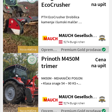
drveta /
EcoCrusher
na upit
Prinoth
PTH EcoCrusher Drobilica
kamenja i šumski malčer u
jednom stroju. Idealna
kombinacija za svestranu
MAUCH Gesellschaft m.b.H. & Co.KG
primjenu za traktore od 100
KS. Melioracija zemljišta,
5274 Burgkirchen
šumarski
Oprema
Premium Gold prodavac
Nova mašina
za šumu i
Prinoth M450M
Cena
obradu
drveta /
trimer
na upit
Sonstige
M450M - MEHANIČKI POGON
• Klasa snage 54 – 90 KS •
Idealan za neravan teren •
Najbolji rezultati malčiranja
MAUCH Gesellschaft m.b.H. & Co.KG
zahvaljujući BCS sustavu
alata • Pogodan za prednju i
5274 Burgkirchen
str
Oprema
Premium Gold prodavac
Nova mašina