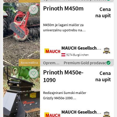
za šumu i
Prinoth M450m
Cena
obradu
drveta /
na upit
Prinoth
M450m je lagani malčer za
univerzalnu upotrebu na
traktorima u rasponu od 80
do 180 KS. Prednosti za vas:
+ Mala težina + Višestruke
MAUCH Gesellschaft m.b.H. & Co.KG
radne širine + Robusna
5274 Burgkirchen
konstru
Oprema
Premium Gold prodavac
Nova mašina
za šumu i
Prinoth M450e-
Cena
obradu
drveta /
1090
na upit
Prinoth
Redizajnirani šumski malčer
Grizzly M450e-1090
savršeno je prilagođen
bagerima klase od 10 do 15
MAUCH Gesellschaft m.b.H. & Co.KG
tona, s protokom od 90–