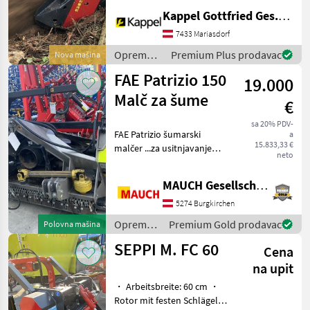
Leistungsbedarf: 120 - 260
Kappel Gottfried Ges.m.b.H.
PS + Fräst bis zu 30 cm Tiefe
+ Fräst Stubben und
7433 Mariasdorf
Wurzeln bis zu 40 cm Ø
Oprema
Premium Plus prodavac
Nova mašina
za šumu i
FAE Patrizio 150
19.000
obradu
drveta /
Malč za šume
€
SEPPI M.
sa 20% PDV-
FAE Patrizio šumarski
a
15.833,33 €
malčer ...za usitnjavanje
neto
trave i grmlja promjera do
15 cm - Za traktore od 50-
MAUCH Gesellschaft m.b.H. & Co.KG
100 KS - Radna širina 1480
mm - Ukupna širina 1746
5274 Burgkirchen
mm - Promje
Oprema
Premium Gold prodavac
Polovna mašina
za šumu i
SEPPI M. FC 60
Cena
obradu
drveta /
na upit
FAE
・ Arbeitsbreite: 60 cm ・
Rotor mit festen Schlägeln