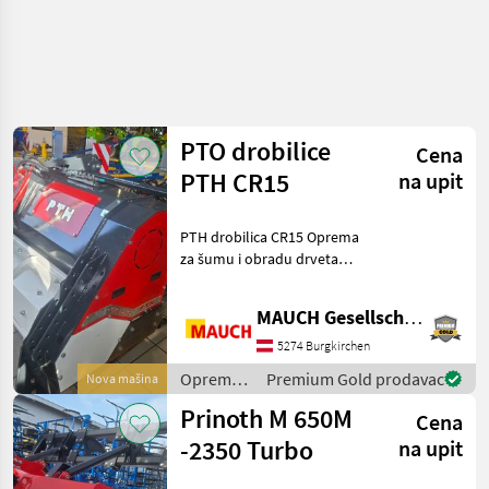
PTO drobilice
Cena
PTH CR15
na upit
PTH drobilica CR15 Oprema
za šumu i obradu drveta
Freze za korijenje
MAUCH Gesellschaft m.b.H. & Co.KG
5274 Burgkirchen
Oprema
Premium Gold prodavac
Nova mašina
za šumu i
Prinoth M 650M
Cena
obradu
drveta /
-2350 Turbo
na upit
PTH