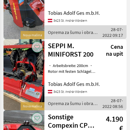
・ Werkzeuge: MONO
PROTECT ・ Drehzahl:1000
Tobias Adolf Ges m.b.H.
U/min ・ Getriebe ohne
Durchtrieb mit Freilauf ・
3423 St. Andrä-Wördern
Inklusive Gelenkwe
28-07-
Oprema za šumu i obradu
2022 09:17
Nova mašina
drveta / SEPPI M.
SEPPI M.
Cena
MINIFORST 200
na upit
・ Arbeitsbreite: 200cm ・
Rotor mit festen Schlägeln
・ Werkzeuge: MINI DUO
Plakett ・ Drehzahl: 1000
Tobias Adolf Ges m.b.H.
U/min ・ Getriebe mit
3423 St. Andrä-Wördern
Durchtriebswelle ・
28-07-
Inklusive Gelenkwell
Oprema za šumu i obradu
2022 08:56
Nova mašina
drveta / SEPPI M.
Sonstige
4.190
Compexin CPR
€