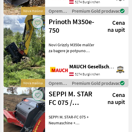
170 l/min. • KTR kandžasta
5274 Burgkirchen
spojnica između r
Oprema
Premium Gold prodavac
Nova mašina
za šumu i
Prinoth M350e-
Cena
obradu
drveta /
750
na upit
Prinoth
Novi Grizzly M350e malčer
za bagere je potpuno
redizajnirani šumski malčer
za bagere u klasi od 3, 5-7
MAUCH Gesellschaft m.b.H. & Co.KG
tona. Opremljen je snažnim
hidrauličkim motorom od
5274 Burgkirchen
60 ccm koji
Oprema
Premium Gold prodavac
Nova mašina
za šumu i
SEPPI M. STAR
Cena
obradu
drveta /
FC 075 /
na upit
Prinoth
Wurzelstockfräse
SEPPI M. STAR-FC 075 +
- Streifenfräse
Neumaschine +
Arbeitsbreite: 75 cm +