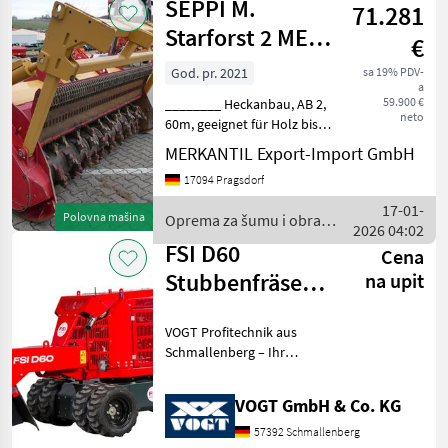
SEPPI M.
71.281
obradu
drveta /
Starforst 2 MEC
€
FSI
260
God. pr. 2021
sa 19% PDV-
a
59.900 €
________ Heckanbau, AB 2,
neto
60m, geeignet für Holz bis
40 cm Durchmesser,
MERKANTIL Export-Import GmbH
Hartmetallwerkzeuge,
17094 Pragsdorf
Drückevorrichtung und
Auswurklappe hydr.
17-01-
Polovna mašina
Oprema za šumu i obradu
verstellbar, Ersatzschlegel
2026 04:02
drveta / SEPPI M.
Op
FSI D60
Cena
Stubbenfräse
na upit
/Wurzelfräse
VOGT Profitechnik aus
/Stockfräse
Schmallenberg – Ihr
führender Anbieter für
professionelle
VOGT GmbH & Co. KG
Landschaftspflegetechnik =
Mehrere VOGT-Standorte +
57392 Schmallenberg