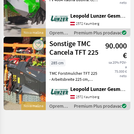
neto
350 mm Radna širina: 400
mm Potrebna snaga 100 -
Leopold Lunzer GesmbH
250 KS ovisno o upotrebi
Težina 1450 kg Dvostrani
2572 Kaumberg
remenski
Oprema
Premium Plus prodavac
Nova mašina
za šumu i
Sonstige TMC
90.000
obradu
drveta /
Cancela TFT 225
€
Sonstige
285 cm
sa 20% PDV-
a
75.000 €
TMC Forstmulcher TFT 225
neto
- Arbeitsbreite 225 cm,
Gesamtbreite 285 cm, 54+2
Leopold Lunzer GesmbH
Werkzeuge (F19 + F20), hyd.
Druckbügel mit Reißzähne,
2572 Kaumberg
Turbo Kupplung 300 PS erf
Oprema
Premium Plus prodavac
Nova mašina
za šumu i
obradu
drveta /
Sonstige