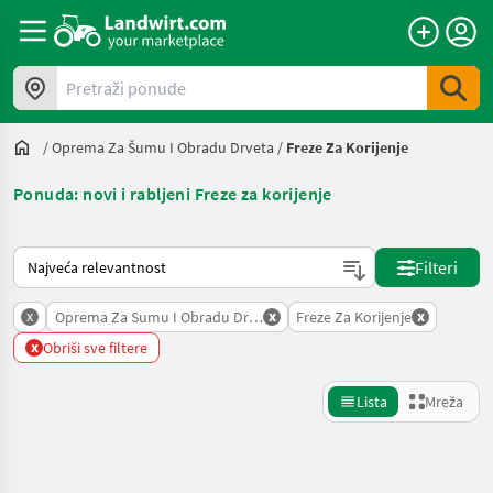
Pretraži ponude
/
Oprema Za Šumu I Obradu Drveta
/
Freze Za Korijenje
Ponuda: novi i rabljeni Freze za korijenje
Način na koji sortira Landwirt.com
Filteri
x
x
x
Oprema Za Sumu I Obradu Drveta
Freze Za Korijenje
x
Obriši sve filtere
Lista
Mreža