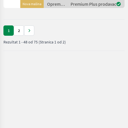
100 Servicepartner in
Oprema
Premium Plus prodavac
Nova mašina
Deutsch
za šumu i
obradu
drveta /
FSI
1
2
Rezultat
1
-
48
od
75
(Stranica 1 od 2)