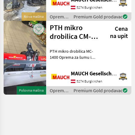
5274 Burgkirchen
Oprema
Premium Gold prodavac
Nova mašina
za šumu i
PTH mikro
Cena
obradu
drveta /
drobilica CM-
na upit
Prinoth
1400
PTH mikro drobilica MC-
1400 Oprema za šumu i
obradu drveta Freze za
korijenje
MAUCH Gesellschaft m.b.H. & Co.KG
5274 Burgkirchen
Oprema
Premium Gold prodavac
Polovna mašina
za šumu i
obradu
drveta /
PTH