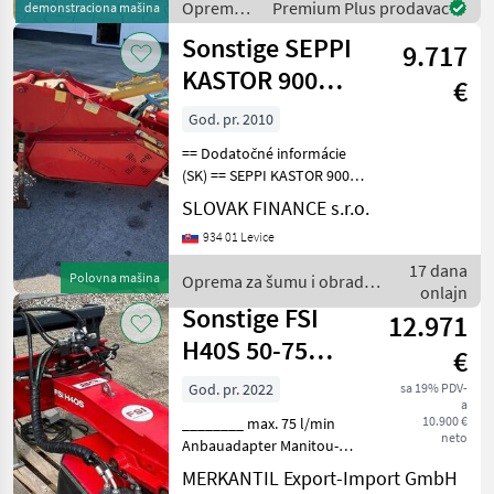
Oprema
Premium Plus prodavac
demonstraciona mašina
Deutsch
za šumu i
Sonstige SEPPI
9.717
obradu
drveta /
KASTOR 900
€
FSI
nesená pňová
God. pr. 2010
fréza za traktor
== Dodatočné informácie
V
(SK) == SEPPI KASTOR 900
r.v. 2010, nesená pňová
SLOVAK FINANCE s.r.o.
fréza za traktor, 98 kW,
934 01 Levice
váha: 1.037 kg, trojbodový
záves, posuv vpravo a
17 dana
Polovna mašina
Oprema za šumu i obradu
vľavo 55 cm, oc
onlajn
drveta / Sonstige
Sonstige FSI
12.971
H40S 50-75
€
Stubbenfräse
God. pr. 2022
sa 19% PDV-
a
10.900 €
________ max. 75 l/min
neto
Anbauadapter Manitou-
Aufnahme (auf Wunsch
MERKANTIL Export-Import GmbH
tauschbar) Gewicht: 200 kg