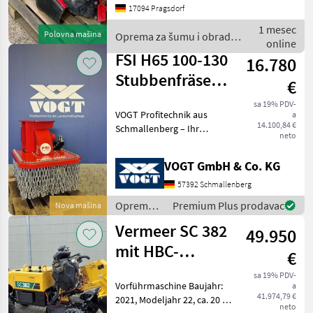
17094 Pragsdorf
Anschlüsse: 1x EW 1x
Drucklos 1x Lecköl sehr
1 mesec
Polovna mašina
Oprema za šumu i obradu
guter Zustand, nur wen
online
drveta / Sonstige
FSI H65 100-130
16.780
Stubbenfräse
€
/Wurzelfräse
sa 19% PDV-
VOGT Profitechnik aus
a
14.100,84 €
Schmallenberg – Ihr
neto
führender Anbieter für
professionelle
VOGT GmbH & Co. KG
Landschaftspflegetechnik =
Mehrere VOGT-Standorte +
57392 Schmallenberg
100 Servicepartner in
Oprema
Premium Plus prodavac
Nova mašina
Deutsch
za šumu i
Vermeer SC 382
49.950
obradu
drveta /
mit HBC-
€
FSI
Funksteuerung
sa 19% PDV-
Vorführmaschine Baujahr:
a
41.974,79 €
2021, Modeljahr 22, ca. 20 h
neto