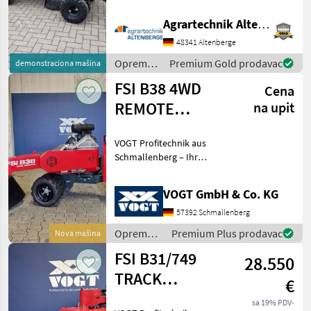
Funksteuerung: Inklusive
HBC-Funksteuerung für
Agrartechnik Altenberge GmbH
einfache und sichere
Bedienung aus der
48341 Altenberge
Entfernung • 27, 6 k
Oprema
Premium Gold prodavac
demonstraciona mašina
za šumu i
FSI B38 4WD
Cena
obradu
drveta /
REMOTE
na upit
Vermeer
Baumstumpffräse
VOGT Profitechnik aus
/Stubbenfräse
Schmallenberg – Ihr
führender Anbieter für
professionelle
VOGT GmbH & Co. KG
Landschaftspflegetechnik =
Mehrere VOGT-Standorte +
57392 Schmallenberg
100 Servicepartner in
Oprema
Premium Plus prodavac
Nova mašina
Deutsch
za šumu i
FSI B31/749
28.550
obradu
drveta /
TRACK
€
FSI
Stubbenfräse
sa 19% PDV-