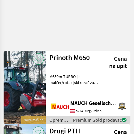
Prinoth M650
Cena
na upit
M650m TURBO je
malčer/rotacijski rezač za
srednje zahtjevne šumarske
primjene. Opremljen je
patentiranom turbo
MAUCH Gesellschaft m.b.H. & Co.KG
spojkom za još veću
5274 Burgkirchen
sigurnost i dizajniran je za
teret
Oprema
Premium Gold prodavac
Nova mašina
za šumu i
Drugi PTH
Cena
obradu