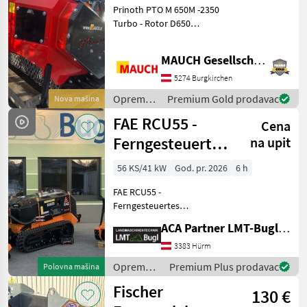
Prinoth PTO M 650M -2350
Turbo - Rotor D650
opremljen sa 72xUPTS04 -
Hidraulički potiskivač sa
MAUCH Gesellschaft m.b.H. & Co.KG
zupcima - Upravljanje PTO
vratilom W-kinematika
5274 Burgkirchen
Malčer za srednje
Oprema
Premium Gold prodavac
Nova mašina
za šumu i
FAE RCU55 -
Cena
obradu
drveta /
Ferngesteuertes
na upit
Prinoth
Raupenfahrzeug
56 KS/41 kW
God. pr. 2026
6 h
FAE RCU55 -
Ferngesteuertes
Raupenfahrzeug
ACA Partner LMT-Bugl GmbH
Dieselmotor REHLKO
(KOHLER) KDI 1903 Turbo
3383 Hürm
After-Cooler,
Oprema
Premium Plus prodavac
Polovna mašina
Nachbehandlungssystem
za šumu i
Fischer
DOC/DPF, Hydrostatischer
130 €
obradu
Antrieb Trak