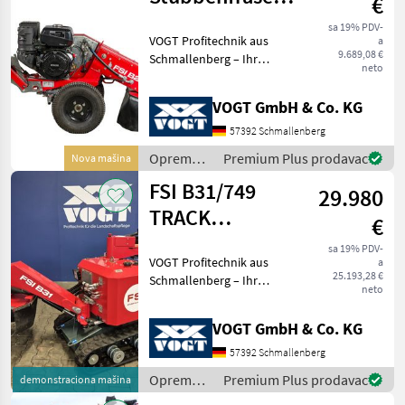
€
Vermeer
/Wurzelfräse
sa 19% PDV-
VOGT Profitechnik aus
a
/Stockfräse
9.689,08 €
Schmallenberg – Ihr
neto
führender Anbieter für
professionelle
VOGT GmbH & Co. KG
Landschaftspflegetechnik =
Mehrere VOGT-Standorte +
57392 Schmallenberg
100 Servicepartner in
Oprema
Premium Plus prodavac
Nova mašina
Deutsch
za šumu i
FSI B31/749
29.980
obradu
drveta /
TRACK
€
FSI
Stubbenfräse
sa 19% PDV-
VOGT Profitechnik aus
a
/Wurzelfräse
25.193,28 €
Schmallenberg – Ihr
neto
führender Anbieter für
professionelle
VOGT GmbH & Co. KG
Landschaftspflegetechnik =
Mehrere VOGT-Standorte +
57392 Schmallenberg
100 Servicepartner in
Oprema
Premium Plus prodavac
demonstraciona mašina
Deutsch
za šumu i