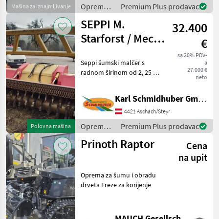
Nachbehandlungssystem
Oprema
Premium Plus prodavac
Mašina za iznajmljivanje
DOC/DPF * Hydrostatischer
za šumu i
Antrieb T
SEPPI M.
32.400
obradu
drveta /
Starforst / Mecc
€
FAE
225
sa 20% PDV-
Seppi šumski malčer s
a
27.000 €
radnom širinom od 2, 25 m,
neto
malčira drvo promjera do
40 cm, za korištenje s
Karl Schmidhuber GmbH
traktorima do 260 KS, s
ADAM nagibnim mjenjačem,
4421 Aschach/Steyr
hidrauličkim zaklopc
Oprema
Premium Plus prodavac
Polovna mašina
za šumu i
Prinoth Raptor
Cena
obradu
drveta /
na upit
SEPPI M.
Oprema za šumu i obradu
drveta Freze za korijenje
MAUCH Gesellschaft m.b.H. & Co.KG