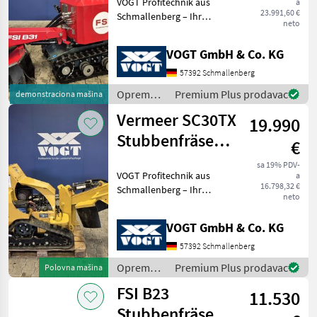
VOGT Profitechnik aus
a
/Wurzelfräse
23.991,60 €
Schmallenberg – Ihr
neto
führender Anbieter für
professionelle
VOGT GmbH & Co. KG
Landschaftspflegetechnik =
Mehrere VOGT-Standorte +
57392 Schmallenberg
100 Servicepartner in
Oprema
Premium Plus prodavac
demonstraciona mašina
Deutsch
za šumu i
Vermeer SC30TX
19.990
obradu
drveta /
Stubbenfräse
€
FSI
/Wurzelfräse
sa 19% PDV-
VOGT Profitechnik aus
a
/Stockfräse
16.798,32 €
Schmallenberg – Ihr
neto
führender Anbieter für
professionelle
VOGT GmbH & Co. KG
Landschaftspflegetechnik =
Hohe Qualitätsstandards
57392 Schmallenberg
und ausgezeichnetes Know-
Oprema
Premium Plus prodavac
Polovna mašina
How s
za šumu i
FSI B23
11.530
obradu
drveta /
Stubbenfräse