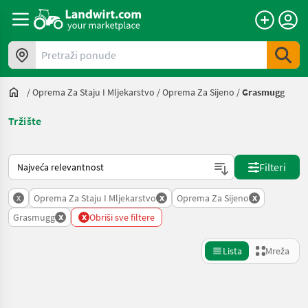
Pretraži ponude
/
Oprema Za Staju I Mljekarstvo
/
Oprema Za Sijeno
/
Grasmugg
Tržište
Način na koji sortira Landwirt.com
Filteri
x
x
x
Oprema Za Staju I Mljekarstvo
Oprema Za Sijeno
x
x
Grasmugg
Obriši sve filtere
Lista
Mreža