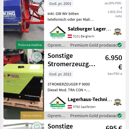
God. pr. 2001
sa 20% PDV-
a
1.833,33 €
inkl. GW Wir bitten
neto
telefonisch oder per Mail
Ihren Besuch
Salzburger Lagerhaus-Technik
bekanntzugeben, um
ausreichend Zeit für die
5101 Bergheim
Beratung und eventuell
Oprema
Premium Gold prodavac
Polovna mašina
einer Probefahrt für Sie zu
za staju i
Sonstige
reservieren
6.950
mljekarstvo
/
Stromerzeuzger
€
Sonstige
P9000 Diesel
God. pr. 2022
bez PDV-a
STROMERZEUGER P 9000
Diesel Mod. TRA CON +
DPPDauerleistung 3-phasig:
Lagerhaus-Technik Saalfelden
8, 83 kVA
-400VDauerleistung 1-
5760 Saalfelden
phasig: 5, 14 kVA
Oprema
Premium Gold prodavac
Nova mašina
-230VLombardini
za staju i
Sonstige
Dieselmotor Mod.
695 €
mljekarstvo