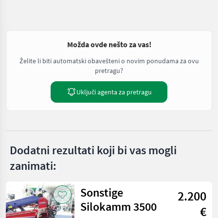
Možda ovde nešto za vas!
Želite li biti automatski obavešteni o novim ponudama za ovu
pretragu?
Uključi agenta za pretragu
Dodatni rezultati koji bi vas mogli
zanimati:
Sonstige
2.200
Silokamm 3500
€