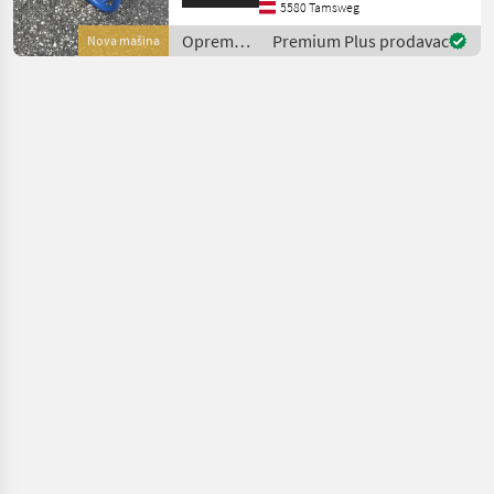
230 V Anschluss * Großtank
5580 Tamsweg
für lange Laufzeiten *
Oprema
Premium Plus prodavac
Nova mašina
Tankfüllstandsanzeige * 4
za staju i
in 1 Dis
mljekarstvo
/ Endress