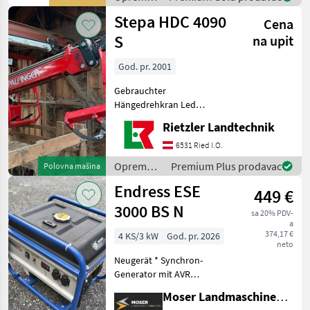
werden gründlich
za staju i
Stepa HDC 4090
Cena
mljekarstvo
/
S
na upit
Sonstige
God. pr. 2001
Gebrauchter
Hängedrehkran Led
Beleuchtung Dizalica za
Rietzler Landtechnik
sijeno, : Dizalica za sijeno
Oprema za staju i
6531 Ried I.O.
mljekarstvo Oprema za
Oprema
Premium Plus prodavac
Polovna mašina
sijeno
za staju i
Endress ESE
449 €
mljekarstvo
/ Stepa
3000 BS N
sa 20% PDV-
a
374,17 €
4 KS/3 kW
God. pr. 2026
neto
Neugerät * Synchron-
Generator mit AVR
(automatische
Moser Landmaschinenhandel
Spannungsregelung) und