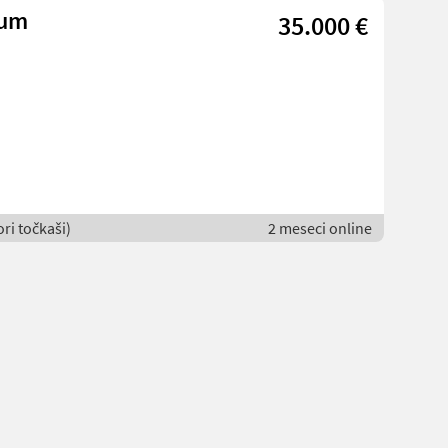
ium
35.000 €
ori točkaši)
2 meseci online