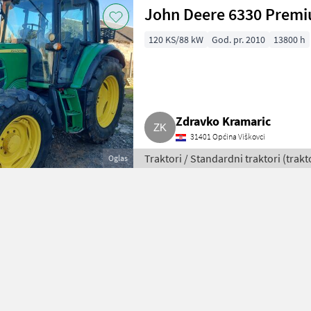
John Deere 6330 Prem
120 KS/88 kW
God. pr. 2010
13800 h
Zdravko Kramaric
31401 Općina Viškovci
Traktori / Standardni traktori (trakt
Oglas