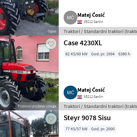
Matej Ćosić
35212 Garčin
Traktori / Standardni traktori (trakt
Oglas
Case 4230XL
82 KS/60 kW
God. pr. 1994
6380 h
Matej Ćosić
35212 Garčin
Traktori / Standardni traktori (trakt
Poslovni pružalac usluga
Steyr 9078 Sisu
77 KS/57 kW
God. pr. 2000