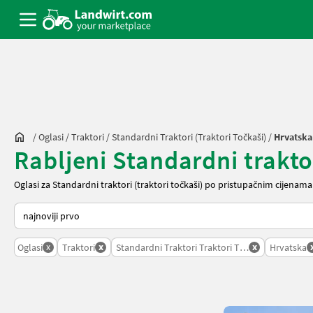
/
Oglasi
/
Traktori
/
Standardni Traktori (traktori Točkaši)
/
Hrvatska
Rabljeni Standardni trakto
Oglasi za Standardni traktori (traktori točkaši) po pristupačnim cijenama
Način na koji sortira Landwirt.com
x
x
x
Oglasi
Traktori
Standardni Traktori Traktori Tockasi
Hrvatska