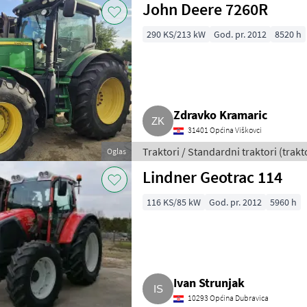
John Deere 7260R
290 KS/213 kW
God. pr. 2012
8520 h
Zdravko Kramaric
31401 Općina Viškovci
Traktori / Standardni traktori (trakt
Oglas
Lindner Geotrac 114
116 KS/85 kW
God. pr. 2012
5960 h
Ivan Strunjak
10293 Općina Dubravica