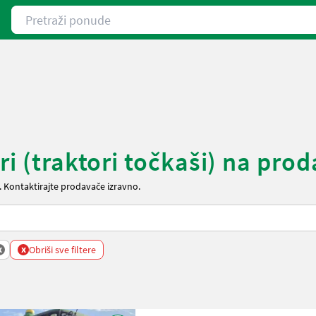
Pretraži ponude
ri (traktori točkaši) na pro
. Kontaktirajte prodavače izravno.
x
x
Obriši sve filtere