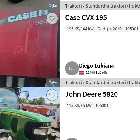
Traktori / Standardni traktori (trakt
Oglas
Case CVX 195
196 KS/144 kW
God. pr. 2010
10500 h
Diego Lubiana
52466 Bužinija
Traktori / Standardni traktori (trakt
Oglas
John Deere 5820
115 KS/85 kW
10500 h