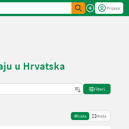
Prijava
daju u Hrvatska
Filteri
Lista
Mreža