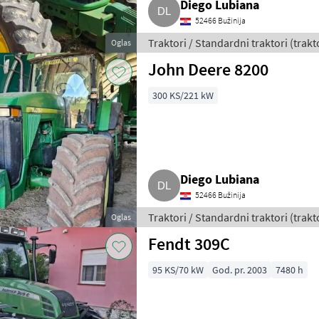
Diego Lubiana
52466 Bužinija
Traktori / Standardni traktori (trakt
Oglas
John Deere 8200
300 KS/221 kW
Diego Lubiana
52466 Bužinija
Traktori / Standardni traktori (trakt
Oglas
Fendt 309C
95 KS/70 kW
God. pr. 2003
7480 h