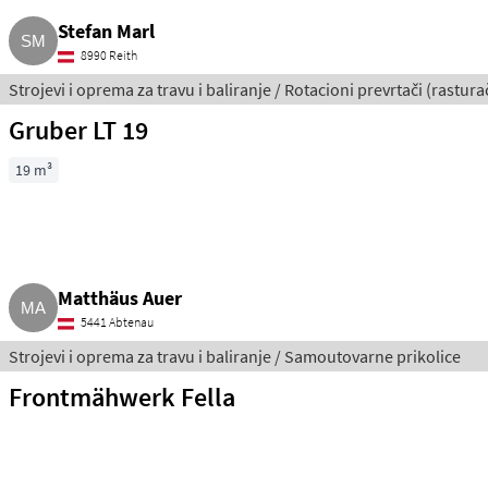
Stefan Marl
8990 Reith
Strojevi i oprema za travu i baliranje / Rotacioni prevrtači (rasturač
Gruber LT 19
19 m³
Matthäus Auer
5441 Abtenau
Strojevi i oprema za travu i baliranje / Samoutovarne prikolice
Frontmähwerk Fella