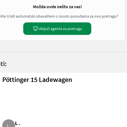
Možda ovde nešto za vas!
lite li biti automatski obavešteni o novim ponudama za ovu pretragu?
Uključi agenta za pretragu
ti:
Pöttinger 15 Ladewagen
L .