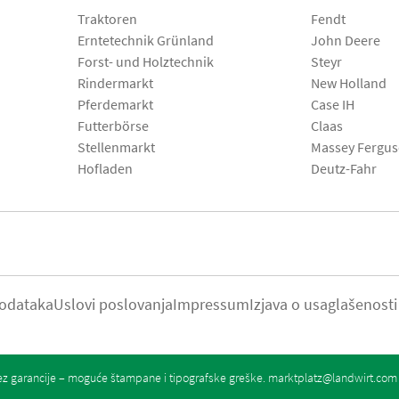
Traktoren
Fendt
Erntetechnik Grünland
John Deere
Forst- und Holztechnik
Steyr
Rindermarkt
New Holland
Pferdemarkt
Case IH
Futterbörse
Claas
Stellenmarkt
Massey Fergu
Hofladen
Deutz-Fahr
podataka
Uslovi poslovanja
Impressum
Izjava o usaglašenosti
z garancije – moguće štampane i tipografske greške.
marktplatz@landwirt.com