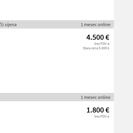
i) sijena
1 mesec online
4.500 €
bez PDV-a
Stara cena 5.000 €
1 mesec online
1.800 €
bez PDV-a