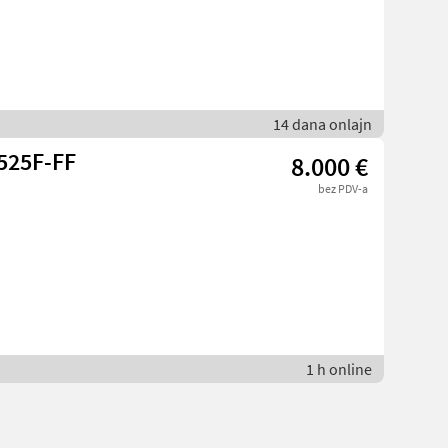
14 dana onlajn
525F-FF
8.000 €
bez PDV-a
1 h online