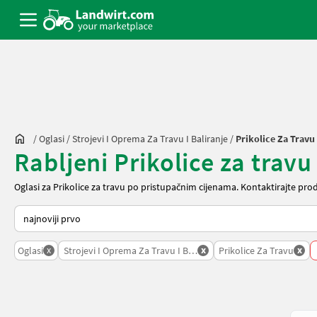
/
Oglasi
/
Strojevi I Oprema Za Travu I Baliranje
/
Prikolice Za Travu
Rabljeni Prikolice za trav
Oglasi za Prikolice za travu po pristupačnim cijenama. Kontaktirajte pro
Način na koji sortira Landwirt.com
x
x
x
Oglasi
Strojevi I Oprema Za Travu I Baliranje
Prikolice Za Travu