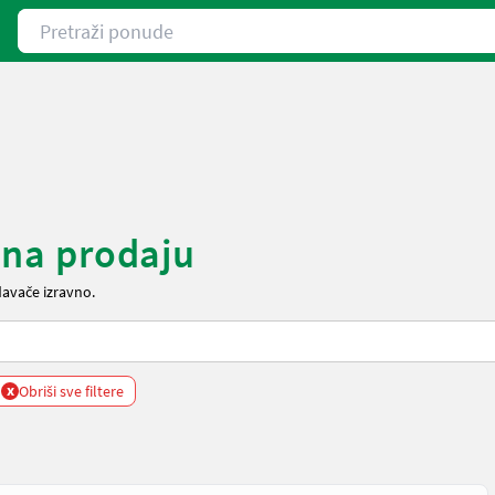
Pretraži ponude
u na prodaju
davače izravno.
x
Obriši sve filtere