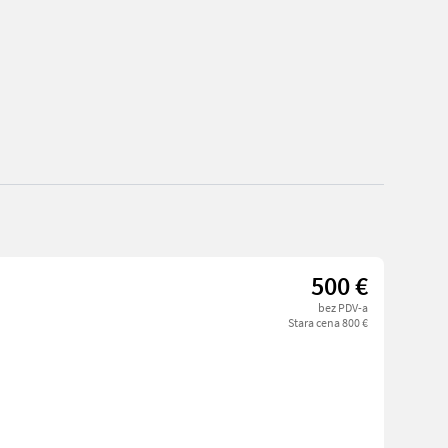
500 €
bez PDV-a
Stara cena 800 €