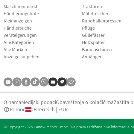
Maschinenmarkt
Traktoren
Händlerangebote
Mähdrescher
Kleinanzeigen
Rundballenpressen
Händlersuche
Pflüge
Versteigerungen
Güllefässer
Alle Kategorien
Holzspalter
Alle Marken
Baumaschinen
Anzeige aufgeben
Anhänger
O nama
Medijski podaci
Obaveštenja o kolačićima
Zaštita 
Pomoć
Österreich | EUR
© Copyright 2026 Landwirt.com GmbH Sva prava zadržana. Sve informacije be