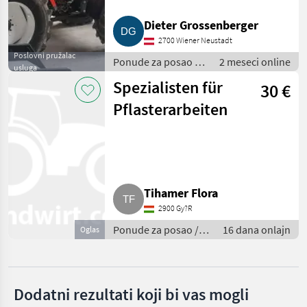
Ponude
Dieter Grossenberger
Marketplace
Oglasi
trgovaca
2700 Wiener Neustadt
Poslovni pružalac
Ponude za posao /
2 meseci online
usluga
Servisiranje/
Spezialisten für
30 €
optimiranje
Pflasterarbeiten
Tihamer Flora
2900 Gy?R
Ponude za posao /
16 dana onlajn
Oglas
Servisiranje/
optimiranje
Dodatni rezultati koji bi vas mogli