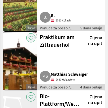
Pacht
B .
8580 Köflach
Ponude za posao /
5 dana onlajn
Oglas
Ostale poljoprivredne
Praktikum am
Cijena
aktivnosti
na upit
Zittrauerhof
Matthias Schwaiger
5630 Hofgastein
Ponude za posao /
4 dana onlajn
Oglas
Prakse
Bio-
Cijena
na upit
Plattform/Website