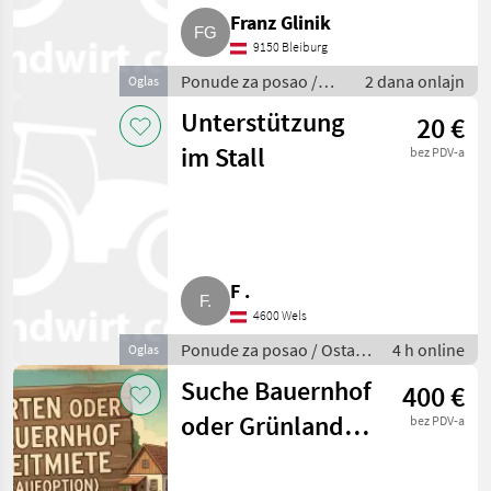
Franz Glinik
9150 Bleiburg
Ponude za posao /
2 dana onlajn
Oglas
Ostale poljoprivredne
Unterstützung
20 €
aktivnosti
im Stall
bez PDV-a
F .
4600 Wels
Ponude za posao / Ostale
4 h online
Oglas
poljoprivredne aktivnosti
Suche Bauernhof
400 €
oder Grünland
bez PDV-a
zur langfristigen