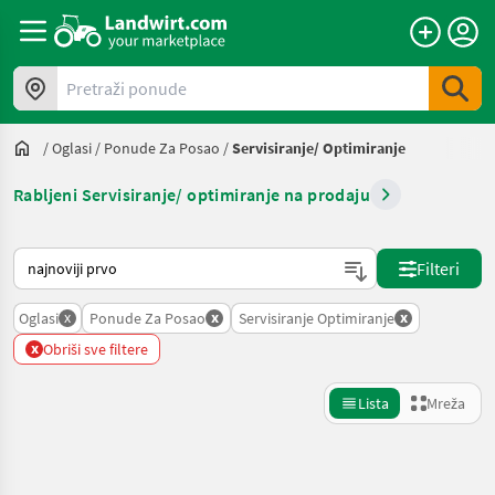
Pretraži ponude
/
Oglasi
/
Ponude Za Posao
/
Servisiranje/ Optimiranje
Rabljeni Servisiranje/ optimiranje na prodaju
Način na koji sortira Landwirt.com
Filteri
x
x
x
Oglasi
Ponude Za Posao
Servisiranje Optimiranje
x
Obriši sve filtere
Lista
Mreža