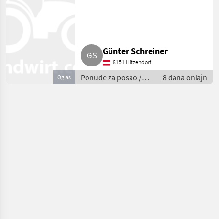
zu verkaufen
Günter Schreiner
8151 Hitzendorf
Ponude za posao /
8 dana onlajn
Oglas
Savjetovanje