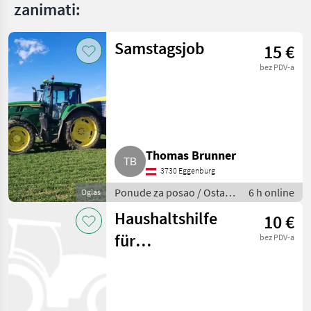
zanimati:
Samstagsjob
15 €
bez PDV-a
Thomas Brunner
3730 Eggenburg
Ponude za posao / Ostale
6 h online
Oglas
poljoprivredne aktivnosti
Haushaltshilfe
10 €
für
bez PDV-a
landwirtschaftlichen
Betrieb