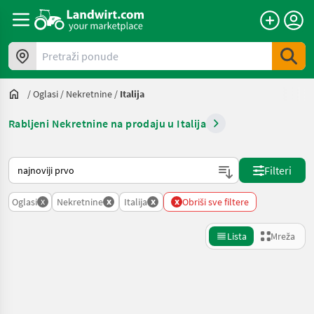
Pretraži ponude
/
Oglasi
/
Nekretnine
/
Italija
Rabljeni Nekretnine na prodaju u Italija
Način na koji sortira Landwirt.com
Filteri
x
x
x
x
Oglasi
Nekretnine
Italija
Obriši sve filtere
Lista
Mreža