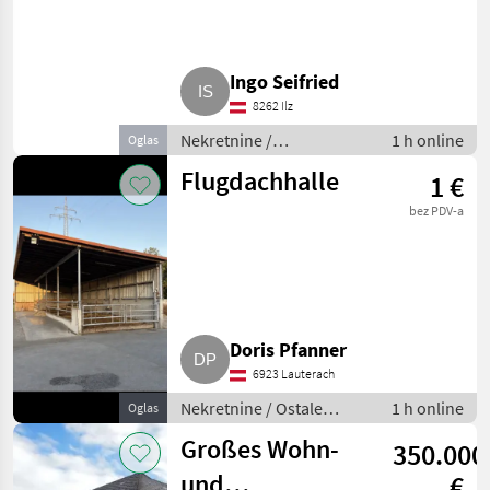
Johann Baustil
Ingo Seifried
8262 Ilz
Nekretnine /
1 h online
Oglas
Poljoprivredna
Flugdachhalle
1 €
gospodarstva
bez PDV-a
Doris Pfanner
6923 Lauterach
Nekretnine / Ostale
1 h online
Oglas
nekretnine
Großes Wohn-
350.000
und
€