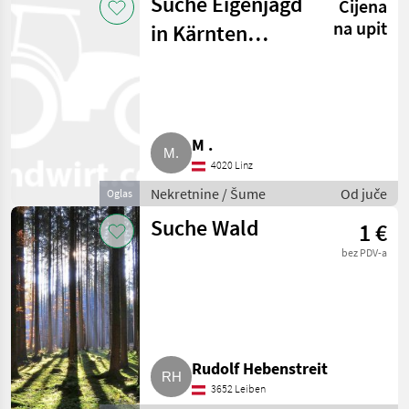
Suche Eigenjagd
Cijena
gospodarstva
na upit
in Kärnten
und/oder große
Waldfläche
M .
4020 Linz
Nekretnine / Šume
Od juče
Oglas
Suche Wald
1 €
bez PDV-a
Rudolf Hebenstreit
3652 Leiben