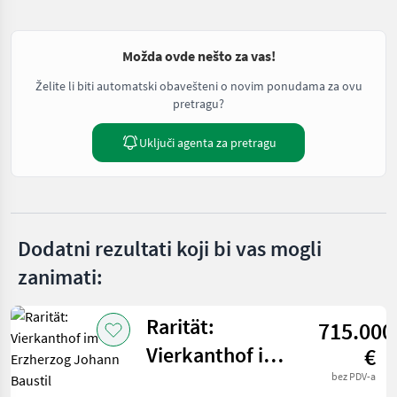
Možda ovde nešto za vas!
Želite li biti automatski obavešteni o novim ponudama za ovu
pretragu?
Uključi agenta za pretragu
Dodatni rezultati koji bi vas mogli
zanimati:
Rarität:
715.000
Vierkanthof im
€
Erzherzog
bez PDV-a