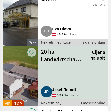
Geschäftshaus in
bez PDV-a
zentraler Lage
Ampflwang
Eva Hlava
4843 Ampflwang
Nekretnine / Kuće
8 dana onlajn
Oglas
20 ha
Cijena
na upit
Landwirtschaftsbetrieb
mit Bauernhaus
und Laufstall
Josef Reindl
5204 Straßwalchen
Poslovni pružalac
Nekretnine /
1 mesec online
VIP
TOP
usluga
Poljoprivredna