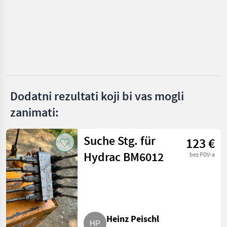
MARKETPLACE
Ponude
Marketplace
Oglasi
trgovaca
Dodatni rezultati koji bi vas mogli
zanimati:
Suche Stg. für
123 €
Hydrac BM6012
bez PDV-a
Heinz Peischl