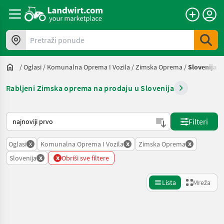
Pretraži ponude
/
Oglasi
/
Komunalna Oprema I Vozila
/
Zimska Oprema
/
Slovenija
Rabljeni Zimska oprema na prodaju u Slovenija
Način na koji sortira Landwirt.com
Filteri
x
x
x
Oglasi
Komunalna Oprema I Vozila
Zimska Oprema
x
x
Slovenija
Obriši sve filtere
Lista
Mreža