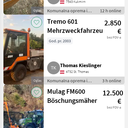
7543 Kukmirn
Komunalna oprema i
12 h online
Oglas
vozila / Kosilice za
Tremo 601
2.850
nagibe
Mehrzweckfahrzeug
€
bez PDV-a
God. pr. 2003
Thomas Kieslinger
4732 St. Thomas
Komunalna oprema i
3 h online
Oglas
vozila / Komunalna vozila
Mulag FM600
12.500
Böschungsmäher
€
bez PDV-a