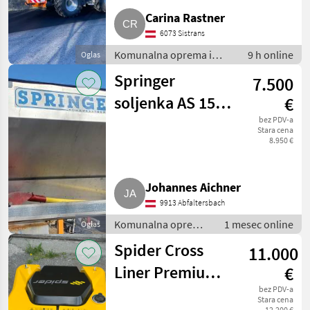
Carina Rastner
6073 Sistrans
Komunalna oprema i
9 h online
Oglas
vozila / Kosilice za nagibe
Springer
7.500
soljenka AS 150
€
2.2 DB ew
bez PDV-a
Stara cena
8.950 €
Johannes Aichner
9913 Abfaltersbach
Komunalna oprema
1 mesec online
Oglas
i vozila / Rasipači za
Spider Cross
11.000
sol
Liner Premium,
€
ferngesteuerter
bez PDV-a
Stara cena
12.200 €