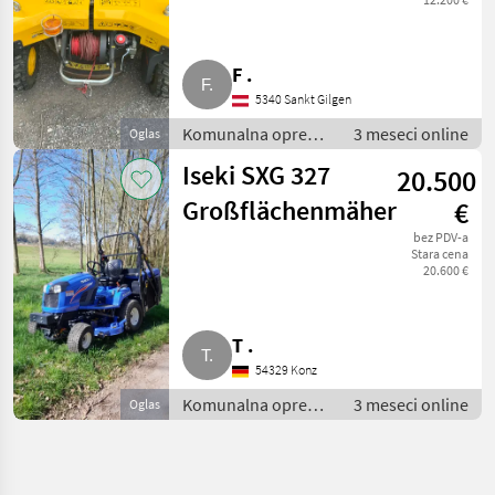
Hangmäher
F .
5340 Sankt Gilgen
Komunalna oprema
3 meseci online
Oglas
i vozila / Kosilice za
Iseki SXG 327
20.500
nagibe
Großflächenmäher
€
bez PDV-a
Stara cena
20.600 €
T .
54329 Konz
Komunalna oprema
3 meseci online
Oglas
i vozila / Ostala
komunalna oprema