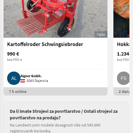
Oglas
Kartoffelroder Schwingsiebroder
Hokkai
990 €
1.234 €
bez PDV-a
bez PDV-a
Aigner Gmbh.
F
8063 Štajerska
7 h online
2 dana o
Da li imate Strojevi za povrtlarstvo / Ostali strojevi za
povrtlarstvo na prodaju?
Na Landwirt.com možete dosegnuti više od 545.000
registrovanih korisnika.