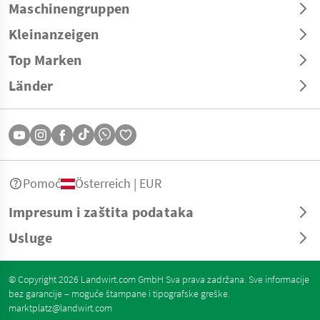
Maschinengruppen
Kleinanzeigen
Top Marken
Länder
Pomoć
Österreich | EUR
Impresum i zaštita podataka
Usluge
© Copyright 2026 Landwirt.com GmbH Sva prava zadržana. Sve informacije
bez garancije – moguće štampane i tipografske greške.
marktplatz@landwirt.com