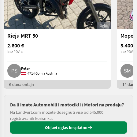
Oglas
Rieju MRT 50
Moped 
2.600 €
3.400 €
bez PDV-a
bez PDV-a
Peter
S
4714 Gornja Austrija
6 dana onlajn
14 dana 
Da li imate Automobili i motocikli / Motori na prodaju?
Na Landwirt.com možete dosegnuti više od 545.000
registrovanih korisnika.
Objavi oglas besplatno