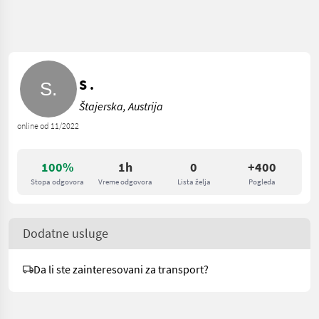
S .
Štajerska, Austrija
online od 11/2022
100%
1h
0
+400
Stopa odgovora
Vreme odgovora
Lista želja
Pogleda
Dodatne usluge
Da li ste zainteresovani za transport?