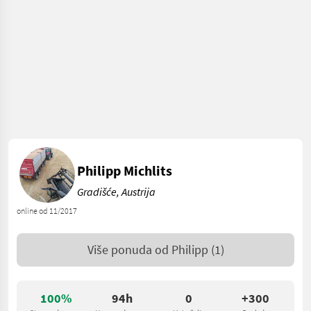
Philipp Michlits
Gradišće, Austrija
online od 11/2017
Više ponuda od
Philipp
(1)
100%
94h
0
+300