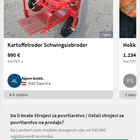
Oglas
Kartoffelroder Schwingsiebroder
Hokkai
990 €
1.234 €
bez PDV-a
bez PDV-a
Aigner Gmbh.
F
8063 Štajerska
4 h online
2 dana o
Da li imate Strojevi za povrtlarstvo / Ostali strojevi za
povrtlarstvo na prodaju?
Na Landwirt.com možete dosegnuti više od 545.000
registrovanih korisnika.