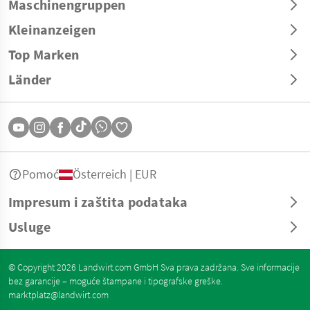
Maschinengruppen
Kleinanzeigen
Top Marken
Länder
Pomoć
Österreich | EUR
Impresum i zaštita podataka
Usluge
© Copyright 2026 Landwirt.com GmbH Sva prava zadržana. Sve informacije
bez garancije – moguće štampane i tipografske greške.
marktplatz@landwirt.com