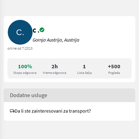
C .
Gornja Austrija, Austrija
online od 7/2013
100%
2h
1
+500
Stopa odgovora
Vreme odgovora
Lista želja
Pogleda
Dodatne usluge
Da li ste zainteresovani za transport?