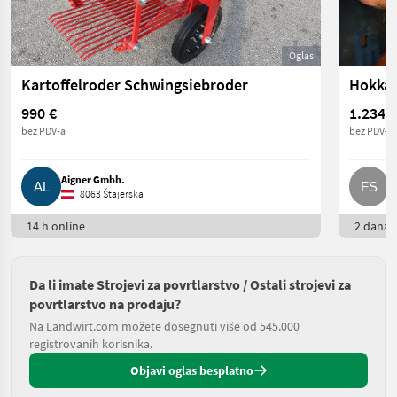
Oglas
Kartoffelroder Schwingsiebroder
Hokkai
990 €
1.234 €
bez PDV-a
bez PDV-a
Aigner Gmbh.
F
8063 Štajerska
14 h online
2 dana o
Da li imate Strojevi za povrtlarstvo / Ostali strojevi za
povrtlarstvo na prodaju?
Na Landwirt.com možete dosegnuti više od 545.000
registrovanih korisnika.
Objavi oglas besplatno