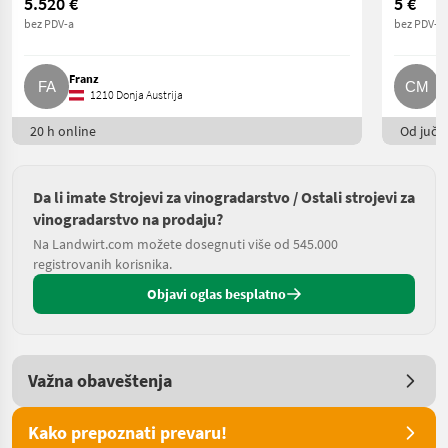
5.520 €
5 €
bez PDV-a
bez PDV-a
Franz
C
1210 Donja Austrija
20 h online
Od juče
Da li imate Strojevi za vinogradarstvo / Ostali strojevi za
vinogradarstvo na prodaju?
Na Landwirt.com možete dosegnuti više od 545.000
registrovanih korisnika.
Objavi oglas besplatno
Važna obaveštenja
Kako prepoznati prevaru!