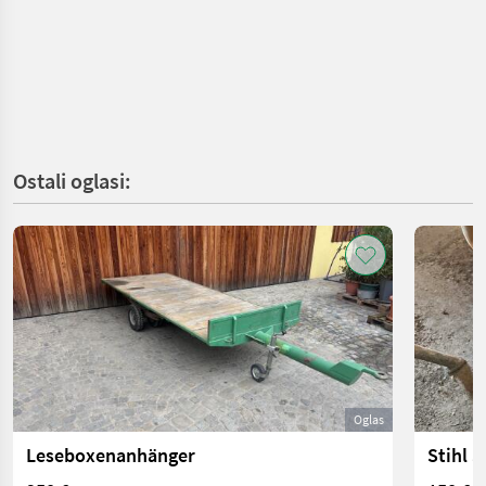
Ostali oglasi:
Oglas
Leseboxenanhänger
Stihl 