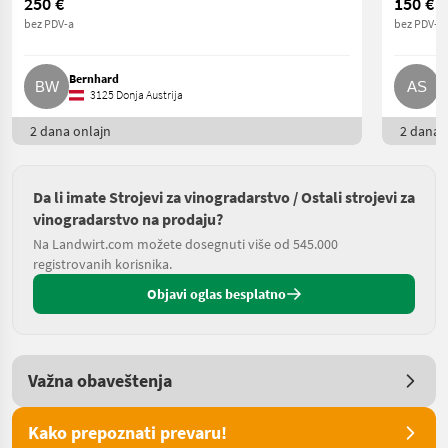
250 €
150 €
bez PDV-a
bez PDV-a
Bernhard
A
3125 Donja Austrija
2 dana onlajn
2 dana o
Da li imate Strojevi za vinogradarstvo / Ostali strojevi za
vinogradarstvo na prodaju?
Na Landwirt.com možete dosegnuti više od 545.000
registrovanih korisnika.
Objavi oglas besplatno
Važna obaveštenja
Kako prepoznati prevaru!