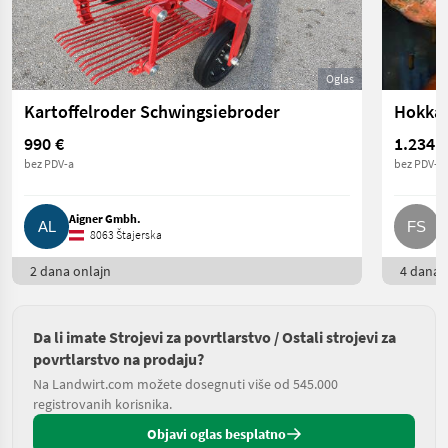
Oglas
Kartoffelroder Schwingsiebroder
Hokkai
990 €
1.234 €
bez PDV-a
bez PDV-a
Aigner Gmbh.
F
8063 Štajerska
2 dana onlajn
4 dana o
Da li imate Strojevi za povrtlarstvo / Ostali strojevi za
povrtlarstvo na prodaju?
Na Landwirt.com možete dosegnuti više od 545.000
registrovanih korisnika.
Objavi oglas besplatno