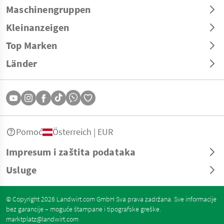
Maschinengruppen
Kleinanzeigen
Top Marken
Länder
Pomoć
Österreich | EUR
Impresum i zaštita podataka
Usluge
© Copyright 2026 Landwirt.com GmbH Sva prava zadržana. Sve informacije
bez garancije – moguće štampane i tipografske greške.
marktplatz@landwirt.com