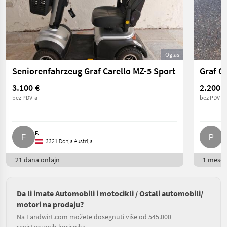
Oglas
Seniorenfahrzeug Graf Carello MZ-5 Sport
Graf Ca
3.100 €
2.200 €
bez PDV-a
bez PDV-a
F.
P.
3321 Donja Austrija
21 dana onlajn
1 mesec
Da li imate Automobili i motocikli / Ostali automobili/
motori na prodaju?
Na Landwirt.com možete dosegnuti više od 545.000