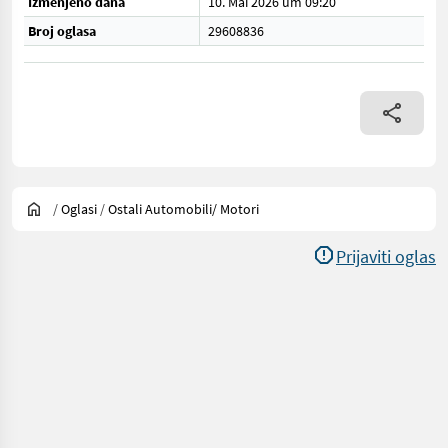
Izmenjeno dana
10. Mai 2026 um 09:20
Broj oglasa
29608836
/
Oglasi
/
Ostali Automobili/ Motori
Prijaviti oglas