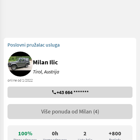
Poslovni pružalac usluga
Milan Ilic
Tirol, Austrija
online od 1/2022
+43 664 *******
Više ponuda od
Milan
(4)
100%
0h
2
+800
Stopa odgovora
Vreme odgovora
Lista želja
Pogleda