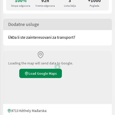
100%
92h
3
+1000
Stopa odgovora
Vreme odgovora
Lista želja
Pogleda
Dodatne usluge
Da li ste zainteresovani za transport?
Loading the map will send data to Google.
Load Google Maps
8713 Kéthely Mađarska