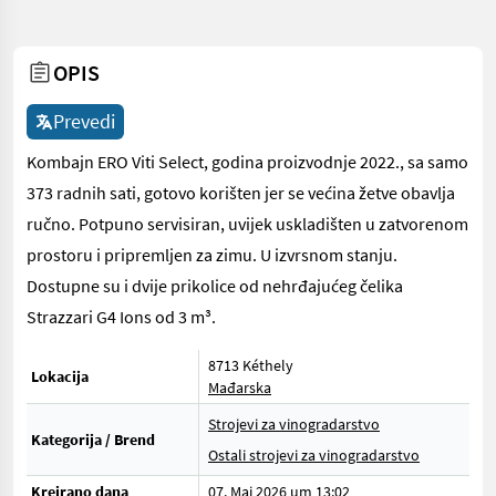
OPIS
Prevedi
Kombajn ERO Viti Select, godina proizvodnje 2022., sa samo
373 radnih sati, gotovo korišten jer se većina žetve obavlja
ručno. Potpuno servisiran, uvijek uskladišten u zatvorenom
prostoru i pripremljen za zimu. U izvrsnom stanju.
Dostupne su i dvije prikolice od nehrđajućeg čelika
Strazzari G4 Ions od 3 m³.
8713 Kéthely
Lokacija
Mađarska
Strojevi za vinogradarstvo
Kategorija / Brend
Ostali strojevi za vinogradarstvo
Kreirano dana
07. Mai 2026 um 13:02