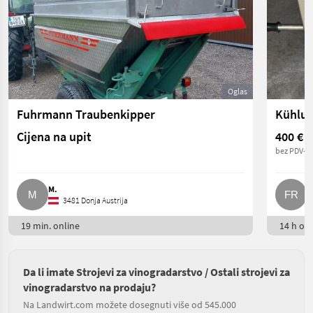
Oglas
Fuhrmann Traubenkipper
Cijena na upit
400 €
bez PDV-a
M.
F
3481 Donja Austrija
19 min. online
14 h onl
Da li imate Strojevi za vinogradarstvo / Ostali strojevi za
vinogradarstvo na prodaju?
Na Landwirt.com možete dosegnuti više od 545.000