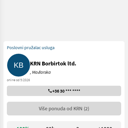
Poslovni pružalac usluga
KRN Borbirtok ltd.
, Mađarska
online od 5/2026
+36 30 *** ****
Više ponuda od
KRN
(2)