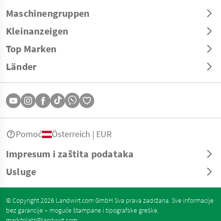
Maschinengruppen
Kleinanzeigen
Top Marken
Länder
Pomoć
Österreich | EUR
Impresum i zaštita podataka
Usluge
© Copyright 2026 Landwirt.com GmbH Sva prava zadržana. Sve informacije
bez garancije – moguće štampane i tipografske greške.
marktplatz@landwirt.com