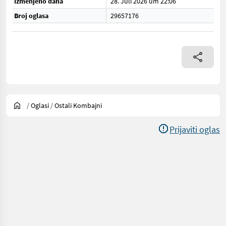
Izmenjeno dana
28. Juli 2026 um 22:06
Broj oglasa
29657176
/
Oglasi
/
Ostali Kombajni
Prijaviti oglas