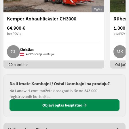
Oglas
Kemper Anbauhäcksler CH3000
Rübenv
64.900 €
1.000 €
bez PDV-a
bez PDV-a
Christian
M
4292 Gornja Austrija
20 h online
Od juče
Da li imate Kombajni / Ostali kombajni na prodaju?
Na Landwirt.com možete dosegnuti više od 545.000
registrovanih korisnika.
Objavi oglas besplatno