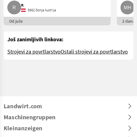
R.
M
3662 Donja Austrija
Od juče
2 dana o
Još zanimljivih linkova:
Strojevi za povrtlarstvo
Ostali strojevi za povrtlarstvo
Landwirt.com
Maschinengruppen
Kleinanzeigen