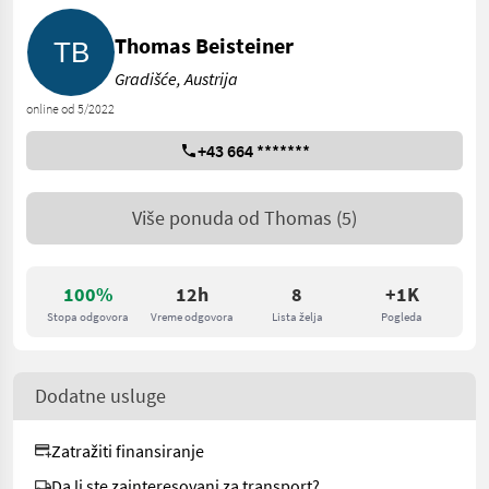
Thomas Beisteiner
Gradišće, Austrija
online od 5/2022
+43 664 *******
Više ponuda od
Thomas
(5)
100%
12h
8
+1K
Stopa odgovora
Vreme odgovora
Lista želja
Pogleda
Dodatne usluge
Zatražiti finansiranje
Da li ste zainteresovani za transport?