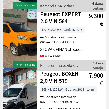
manuál, 3 miesta na
14 dana
Polovna mašina
Komercijalna vozila /
sedenie, 2x elekt
onlajn
Peugeot
Peugeot EXPERT
9.300
2.0 VIN 584
€
122 KS/90 kW
God. pr. 2018
== Dodatočné informácie
(SK) == PEUGEOT EXPERT
2.0 HDI L3H1 skriňová
SLOVAK FINANCE s.r.o.
dodávka r.v.10/2018, 182
934 01 Levice
920 km, EURO 6, 90kW, 1997
cm3, diesel, manuál 6st., 3
17 dana
Polovna mašina
Komercijalna vozila /
miesta na sed
onlajn
Peugeot
Peugeot BOXER
7.900
2,0 VIN 579
€
163 KS/120 kW
God. pr. 2018
14 m³
== Dodatočné informácie
(SK) == PEUGEOT BOXER
L4H2 r.v. 7/2018, 269 090
SLOVAK FINANCE s.r.o.