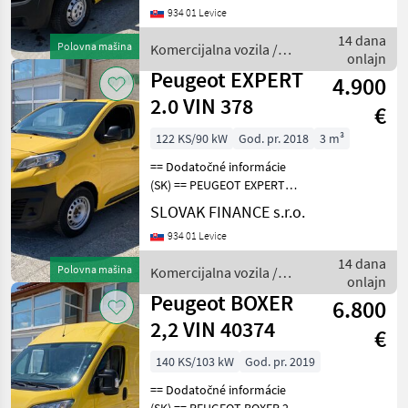
934 01 Levice
1997 cm3, manuál, 3 miesta
na sedenie, 2x elektrické
14 dana
Polovna mašina
Komercijalna vozila /
okná,
onlajn
Peugeot
Peugeot EXPERT
4.900
2.0 VIN 378
€
122 KS/90 kW
God. pr. 2018
3 m³
== Dodatočné informácie
(SK) == PEUGEOT EXPERT
2.0 L1H1 4x4 Dangel r.v.
SLOVAK FINANCE s.r.o.
07/2018, 201 280 km, EURO
934 01 Levice
6, 90kW, 1997 cm3, diesel,
manuál, 3 miesta na
14 dana
Polovna mašina
Komercijalna vozila /
sedenie, 2x elekt
onlajn
Peugeot
Peugeot BOXER
6.800
2,2 VIN 40374
€
140 KS/103 kW
God. pr. 2019
== Dodatočné informácie