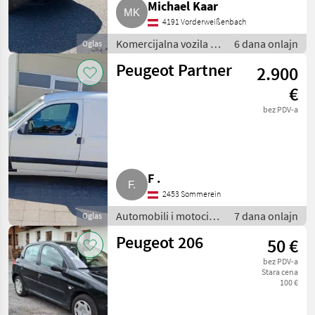
Michael Kaar
4191 Vorderweißenbach
Komercijalna vozila /
6 dana onlajn
Oglas
Teretna vozila
Peugeot Partner
2.900
(kamioni)
€
bez PDV-a
F .
2453 Sommerein
Automobili i motocikli
7 dana onlajn
Oglas
/ Kombiji
Peugeot 206
50 €
bez PDV-a
Stara cena
100 €