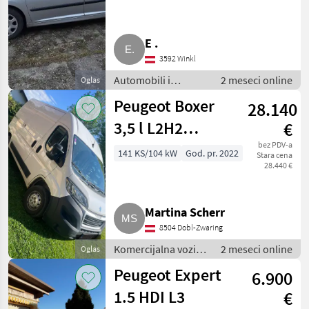
E .
3592 Winkl
Automobili i
2 meseci online
Oglas
motocikli /
Peugeot Boxer
28.140
Limuzine
3,5 l L2H2
€
BlueHDi 140 S&S
bez PDV-a
141 KS/104 kW
God. pr. 2022
Stara cena
28.440 €
Martina Scherr
8504 Dobl-Zwaring
Komercijalna vozila
2 meseci online
Oglas
/ Teretna vozila
Peugeot Expert
6.900
(kamioni)
1.5 HDI L3
€