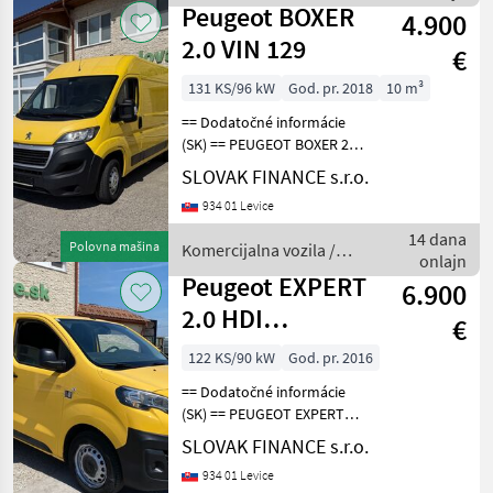
Peugeot
Peugeot BOXER
4.900
2.0 VIN 129
€
131 KS/96 kW
God. pr. 2018
10 m³
== Dodatočné informácie
(SK) == PEUGEOT BOXER 2, 0
diesel L2H2 r.v. 09/2018, 319
SLOVAK FINANCE s.r.o.
493 km, EURO 6, 96 kW,
934 01 Levice
1997 cm3, manuál, 3 miesta
na sedenie, 2x elektrické
14 dana
Polovna mašina
Komercijalna vozila /
okná,
onlajn
Peugeot
Peugeot EXPERT
6.900
2.0 HDI
€
DANGEL431
122 KS/90 kW
God. pr. 2016
== Dodatočné informácie
(SK) == PEUGEOT EXPERT
2.0 L1H1 4x4 Dangel r.v.
SLOVAK FINANCE s.r.o.
08/2018, 148 547 km, EURO
934 01 Levice
6, 90kW, 1997 cm3, diesel,