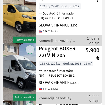
€
102 KS/75 kW
God. pr. 2019
== Dodatočné informácie
(SK) == PEUGEOT EXPERT 1,
5 diesel r.v. 07/2019, 97 217
SLOVAK FINANCE s.r.o.
km, EURO 6, 75 kW, 1499
934 01 Levice
cm3, manuál, 3 miesta na
sedenie, 2x elektrické okná,
14 dana
Polovna mašina
Komercijalna vozila /
ABS,
onlajn
Peugeot
Peugeot BOXER
5.900
2.0 VIN 205
€
163 KS/120 kW
God. pr. 2018
12 m³
== Dodatočné informácie
(SK) == PEUGEOT BOXER 2, 0
diesel L3H2 r.v. 07/2018, 265
SLOVAK FINANCE s.r.o.
520 km, EURO 6b, 120 kW,
934 01 Levice
1997 cm3, manuál 6st, 3
miesta na sedenie,
14 dana
Polovna mašina
Komercijalna vozila /
klimatizácia,
onlajn
Peugeot