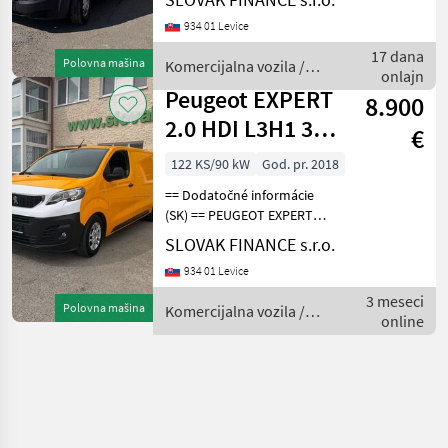
km, EURO 6, 120 kw, 1997
934 01 Levice
cm3, EURO 6, manuál, 3
miesta na sedenie,
17 dana
Polovna mašina
Komercijalna vozila /
klimatizácia, 2x elektr
onlajn
Peugeot
Peugeot EXPERT
8.900
2.0 HDI L3H1 3
€
seats manual
122 KS/90 kW
God. pr. 2018
VIN 592
== Dodatočné informácie
(SK) == PEUGEOT EXPERT
2.0 HDI L3H1 skriňová
SLOVAK FINANCE s.r.o.
dodávka r.v.10/2018, 217
934 01 Levice
801 km, EURO 6, 90kW, 1997
cm3, diesel, manuál 6st., 3
3 meseci
Polovna mašina
Komercijalna vozila /
miesta na sed
online
Peugeot