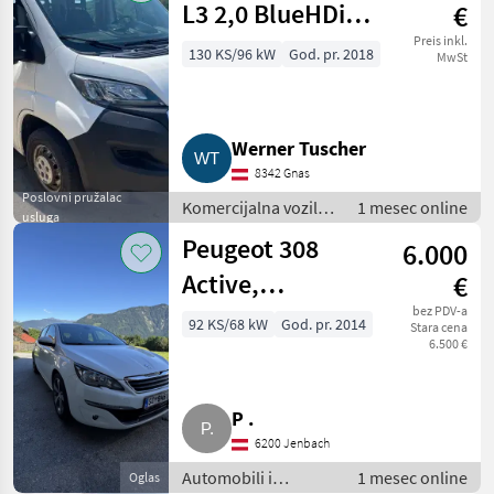
L3 2,0 BlueHDi
€
130 Euro 6
Preis inkl.
130 KS/96 kW
God. pr. 2018
MwSt
Werner Tuscher
8342 Gnas
Poslovni pružalac
Komercijalna vozila /
1 mesec online
usluga
Teretna vozila
Peugeot 308
6.000
(kamioni)
Active,
€
Panorama,
bez PDV-a
92 KS/68 kW
God. pr. 2014
Stara cena
6.500 €
Zahnriemen neu,
Pickerl
P .
6200 Jenbach
Automobili i
1 mesec online
Oglas