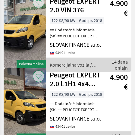
Peugeot EXPERT
4.900
2.0 VIN 376
€
122 KS/90 kW
God. pr. 2018
== Dodatočné informácie
(SK) == PEUGEOT EXPERT
2.0 L1H1 4x4 Dangel r.v.
SLOVAK FINANCE s.r.o.
07/2018, 126 466 km, EURO
934 01 Levice
6, 90kW, 1997 cm3, diesel,
manuál, 3 miesta na
14 dana
Polovna mašina
Komercijalna vozila /
sedenie, 2x elekt
onlajn
Peugeot
Peugeot EXPERT
4.900
2.0 L1H1 4x4
€
Dangel E6
122 KS/90 kW
God. pr. 2018
manual 3 seats
== Dodatočné informácie
VIN
(SK) == PEUGEOT EXPERT
2.0 L1H1 4x4 Dangel r.v.
SLOVAK FINANCE s.r.o.
08/2018, 155 541 km, EURO
934 01 Levice
6, 90 kW, 1997 cm3, diesel,
manuál, 3 miesta na