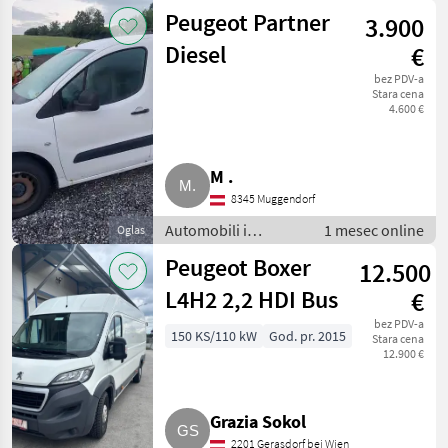
motocikli / Limuzine
Peugeot Partner
3.900
Diesel
€
bez PDV-a
Stara cena
4.600 €
M .
8345 Muggendorf
Automobili i
1 mesec online
Oglas
motocikli / Kombiji
Peugeot Boxer
12.500
L4H2 2,2 HDI Bus
€
bez PDV-a
150 KS/110 kW
God. pr. 2015
Stara cena
12.900 €
Grazia Sokol
2201 Gerasdorf bei Wien