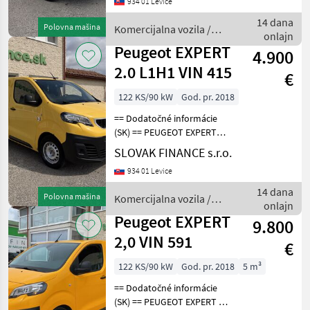
934 01 Levice
cm3, manuál, 3 miesta na
sedenie, 2x elektrické okná,
14 dana
Polovna mašina
Komercijalna vozila /
ABS,
onlajn
Peugeot
Peugeot EXPERT
4.900
2.0 L1H1 VIN 415
€
122 KS/90 kW
God. pr. 2018
== Dodatočné informácie
(SK) == PEUGEOT EXPERT
2.0 L1H1 4x4 Dangel r.v.
SLOVAK FINANCE s.r.o.
08/2018, 186 361 km, EURO
934 01 Levice
6, 90kW, 1997 cm3, diesel,
manuál, 3 miesta na
14 dana
Polovna mašina
Komercijalna vozila /
sedenie, 2x elekt
onlajn
Peugeot
Peugeot EXPERT
9.800
2,0 VIN 591
€
122 KS/90 kW
God. pr. 2018
5 m³
== Dodatočné informácie
(SK) == PEUGEOT EXPERT 2,