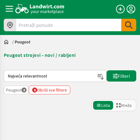
Pretraži ponude
/
Peugeot
Peugeot strojevi - novi / rabljeni
Način na koji sortira Landwirt.com
Filteri
x
x
Peugeot
Obriši sve filtere
Lista
Mreža
Precizirajte