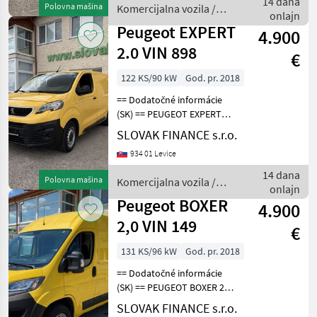
14 dana
Polovna mašina
Komercijalna vozila /
sedenie, 2x elek
onlajn
Peugeot
Peugeot EXPERT
4.900
2.0 VIN 898
€
122 KS/90 kW
God. pr. 2018
== Dodatočné informácie
(SK) == PEUGEOT EXPERT
2.0 L1H1 4x4 Dangel r.v.
SLOVAK FINANCE s.r.o.
08/2018, 179 308 km, EURO
934 01 Levice
6, 90kW, 1997 cm3, diesel,
manuál, 3 miesta na
14 dana
Polovna mašina
Komercijalna vozila /
sedenie, 2x elekt
onlajn
Peugeot
Peugeot BOXER
4.900
2,0 VIN 149
€
131 KS/96 kW
God. pr. 2018
== Dodatočné informácie
(SK) == PEUGEOT BOXER 2, 0
diesel L2H2 r.v. 11/2018, 318
SLOVAK FINANCE s.r.o.
362 km, EURO 6, 96 kW,