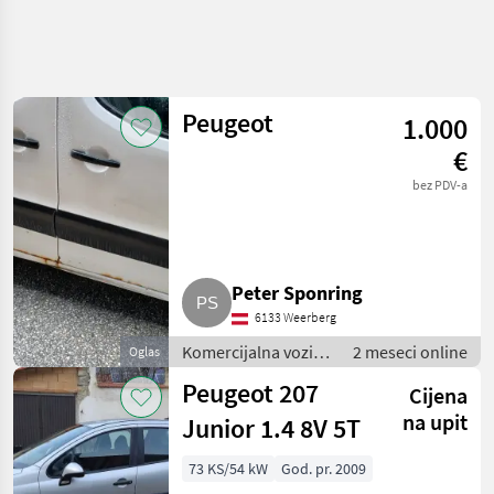
Peugeot
1.000
€
bez PDV-a
Peter Sponring
6133 Weerberg
Komercijalna vozila
2 meseci online
Oglas
/ Teretna vozila
Peugeot 207
Cijena
(kamioni)
na upit
Junior 1.4 8V 5T
73 KS/54 kW
God. pr. 2009