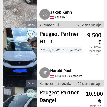
Jakob Kahn
6305 Itter
Automobili i
20 dana onlajn
Oglas
motocikli / Kombiji
Peugeot Partner
9.500
H1 L1
€
bez PDV-a
101 KS/74 kW
God. pr. 2022
Stara cena
10.200 €
Harald Paul
8343 Bad Gleichenberg
Komercijalna vozila /
20 dana onlajn
Oglas
Teretna vozila
Peugeot Partner
10.900
(kamioni)
Dangel
€
bez PDV-a