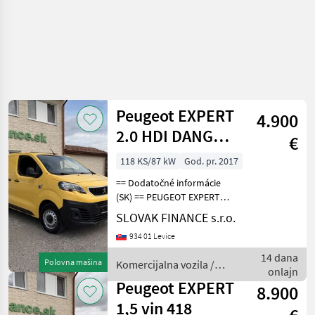
Peugeot EXPERT
4.900
2.0 HDI DANGEL
€
4x4 L1H1, E6 vin
118 KS/87 kW
God. pr. 2017
169
== Dodatočné informácie
(SK) == PEUGEOT EXPERT
2.0 L1H1 4x4 Dangel r.v.
SLOVAK FINANCE s.r.o.
08/2018, 215 101 km, EURO
934 01 Levice
6, 90kW, 1997 cm3, diesel,
manuál, 3 miesta na
14 dana
Polovna mašina
Komercijalna vozila /
sedenie, 2x elekt
onlajn
Peugeot
Peugeot EXPERT
8.900
1,5 vin 418