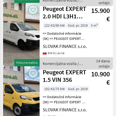
Komercijalna vozila /
sedenie, 2x elekt
onlajn
Peugeot
Peugeot EXPERT
15.900
2.0 HDI L3H1
€
manual 3 seats
122 KS/90 kW
God. pr. 2019
5 m³
E6 VIN 274
== Dodatočné informácie
(SK) == PEUGEOT EXPERT
2.0 HDI L3H1 skriňová
SLOVAK FINANCE s.r.o.
dodávka r.v.08/2019, 50 776
934 01 Levice
km, EURO 6, 90kW, 1997
cm3, diesel, manuál 6st., 3
14 dana
Polovna mašina
Komercijalna vozila /
miesta na sede
onlajn
Peugeot
Peugeot EXPERT
10.900
1.5 VIN 356
€
102 KS/75 kW
God. pr. 2019
== Dodatočné informácie
(SK) == PEUGEOT EXPERT 1,
5 diesel r.v. 07/2019, 66 981
SLOVAK FINANCE s.r.o.
km, EURO 6, 75 kW, 1499