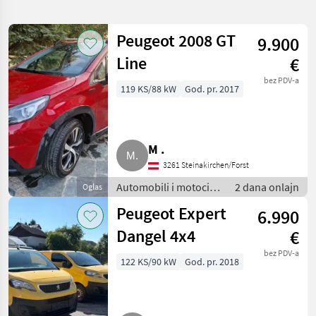
pretragu
Peugeot 2008 GT
9.900
Kategorija
Država
Filteri
1
Line
€
Prikaži
bez PDV-a
119 KS/88 kW
God. pr. 2017
TRENUTNA
Resetuj
42
PUTANJA
rezultata
Peugeot
M .
IZABERITE
KATEGORIJU
3261 Steinakirchen/Forst
Automobili i motocikli
2 dana onlajn
Oglas
Auto, kamion, moped
42
/ Limuzine
Peugeot Expert
6.990
MARKETPLACE
Dangel 4x4
€
Ponude
bez PDV-a
Marketplace
Oglasi
122 KS/90 kW
God. pr. 2018
trgovaca