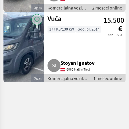
Komercijalna vozila
2 meseci online
Oglas
/ Teretna vozila
Vuča
15.500
(kamioni)
€
177 KS/130 kW
God. pr. 2014
bez PDV-a
Stoyan Ignatov
6060 Hall in Tirol
Komercijalna vozila /
1 mesec online
Oglas
Teretna vozila
(kamioni)