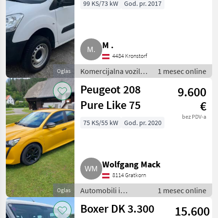
99 KS/73 kW
God. pr. 2017
M .
4484 Kronstorf
Komercijalna vozila /
1 mesec online
Oglas
Teretna vozila
Peugeot 208
9.600
(kamioni)
Pure Like 75
€
bez PDV-a
75 KS/55 kW
God. pr. 2020
Wolfgang Mack
8114 Gratkorn
Automobili i
1 mesec online
Oglas
motocikli / Limuzine
Boxer DK 3.300
15.600