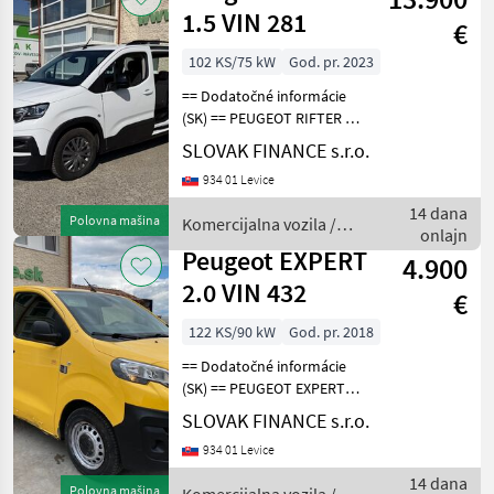
1.5 VIN 281
€
102 KS/75 kW
God. pr. 2023
== Dodatočné informácie
(SK) == PEUGEOT RIFTER 1,
5 diesel r.v.03/2023, 122 261
SLOVAK FINANCE s.r.o.
km, EURO 6, 75 kW, 1499
934 01 Levice
cm3, manuál 6st, 5 miest na
sedenie, 2x elektrické okná,
14 dana
Polovna mašina
Komercijalna vozila /
rá
onlajn
Peugeot
Peugeot EXPERT
4.900
2.0 VIN 432
€
122 KS/90 kW
God. pr. 2018
== Dodatočné informácie
(SK) == PEUGEOT EXPERT
2.0 L1H1 4x4 Dangel r.v.
SLOVAK FINANCE s.r.o.
08/2018, 183 015 km, EURO
934 01 Levice
6, 90kW, 1997 cm3, diesel,
manuál, 3 miesta na
14 dana
Polovna mašina