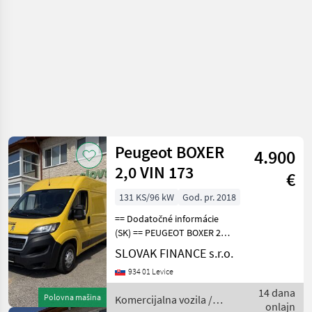
Peugeot BOXER
4.900
2,0 VIN 173
€
131 KS/96 kW
God. pr. 2018
== Dodatočné informácie
(SK) == PEUGEOT BOXER 2, 0
diesel L2H2 r.v. 09/2018, 303
SLOVAK FINANCE s.r.o.
703 km, EURO 6, 96 kW,
934 01 Levice
1997 cm3, manuál, 3 miesta
na sedenie, 2x elektrické
14 dana
Polovna mašina
Komercijalna vozila /
okná,
onlajn