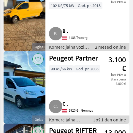
bez PDV-a
102 KS/75 kW
God. pr. 2018
B .
4183 Traberg
Komercijalna vozila
2 meseci online
Oglas
/ Teretna vozila
Peugeot Partner
3.100
(kamioni)
€
90 KS/66 kW
God. pr. 2008
bez PDV-a
Stara cena
4.000 €
C .
3920 Gr. Gerungs
Komercijalna
Još 1 dan online
Oglas
vozila / Teretna
Peugeot RIFTER
13.900
vozila (kamioni)