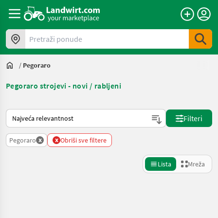
Pretraži ponude
/
Pegoraro
Pegoraro strojevi - novi / rabljeni
Način na koji sortira Landwirt.com
Filteri
x
x
Pegoraro
Obriši sve filtere
Lista
Mreža
Precizirajte