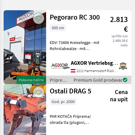
pretragu
Pegoraro RC 300
2.813
Kategorija
Država
Filteri
1
€
300 cm
sa PDV-om
Prikaži 4
TRENUTNA
Resetuj
2.489,38 €
EDV: 73406 Kreiselegge - mit
PUTANJA
rezultata
neto
Rohrstabwalze - mit
Pegoraro
Huckepack hydraulisch -
mit 12 Kreiselzinken - mit 3
AGXOR Vertriebsgesellschaft Ost GmbH
IZABERITE
Punkt Anbau - mit
KATEGORIJU
2111 Harmannsdorf-Rückersdorf
Gelenkwelle - mit
Planierschild -
Priprema/
Premium Gold prodavac
Polovna mašina
Poljoprivredna tehnika
4
obrada
Ostali DRAG 5
Cena
tla
MARKETPLACE
(plugovi,
na upit
God. pr. 2000
kultivatori,
Ponude
tanjurače
Marketplace
Oglasi
trgovaca
i dr.) /
PAR KOTAČA Priprema/
Pegoraro
obrada tla (plugovi,
kultivatori, tanjurače i dr.)
Podrivači