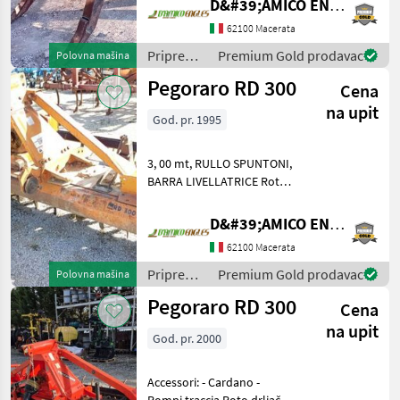
D&#39;AMICO ENGLES SRL
62100 Macerata
Priprema/
Premium Gold prodavac
Polovna mašina
obrada
Pegoraro RD 300
Cena
tla
(plugovi,
na upit
God. pr. 1995
kultivatori,
tanjurače
i dr.) /
3, 00 mt, RULLO SPUNTONI,
Pegoraro
BARRA LIVELLATRICE Roto
drljača, : Roto drljača
Priprema/ obrada tla
D&#39;AMICO ENGLES SRL
(plugovi, kultivatori,
62100 Macerata
tanjurače i dr.) Roto drljače,
tanjurače, kombin
Priprema/
Premium Gold prodavac
Polovna mašina
obrada
Pegoraro RD 300
Cena
tla
(plugovi,
na upit
God. pr. 2000
kultivatori,
tanjurače
i dr.) /
Accessori: - Cardano -
Pegoraro