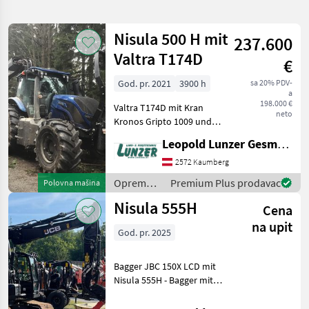
pretragu
Nisula 500 H mit
237.600
Kategorija
Država
Filteri
1
Valtra T174D
€
God. pr. 2021
3900 h
sa 20% PDV-
Prikaži 7
TRENUTNA
Resetuj
a
PUTANJA
rezultata
198.000 €
Valtra T174D mit Kran
neto
Nisula
Kronos Gripto 1009 und
Harvester Nisula 500 H -
Leopold Lunzer GesmbH
IZABERITE
Valtra T174 D – Baujahr
KATEGORIJU
2021, B-Std. 3900 Allrad,
2572 Kaumberg
AKH 38 mm Bolzen A11
Oprema
Premium Plus prodavac
Polovna mašina
Šumarstvo
7
automatisch, Kabinenfed
za šumu i
Nisula 555H
Cena
obradu
MARKETPLACE
drveta /
na upit
God. pr. 2025
Nisula
Ponude
Marketplace
Oglasi
trgovaca
Bagger JBC 150X LCD mit
Nisula 555H - Bagger mit
329 Std. - Ausstattung:
Unterwagen mit