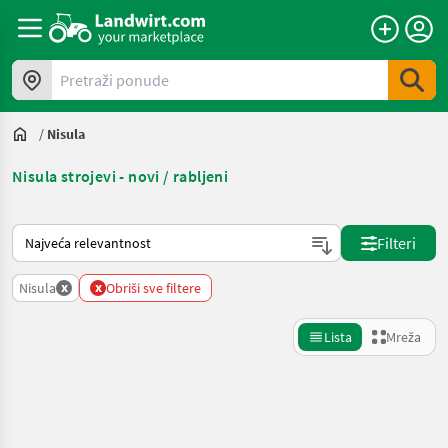
Pretraži ponude
/
Nisula
Nisula strojevi - novi / rabljeni
Način na koji sortira Landwirt.com
Filteri
x
x
Nisula
Obriši sve filtere
Lista
Mreža
Precizirajte