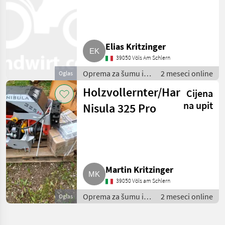
325 NEU
Elias Kritzinger
39050 Völs Am Schlern
Oprema za šumu i
2 meseci online
Oglas
obradu drveta /
Holzvollernter/Harvester
Cijena
Makaze za drva/
grajferi
na upit
Nisula 325 Pro
Martin Kritzinger
39050 Völs am Schlern
Oprema za šumu i
2 meseci online
Oglas
obradu drveta /
Makaze za drva/