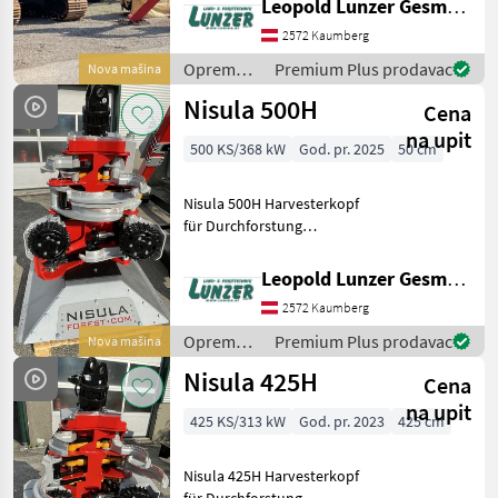
Leopold Lunzer GesmbH
Laufwerkslänge 3590 mm
2572 Kaumberg
und Breite 2, 6 m mit 600
mm Drei-Steg-
Oprema
Premium Plus prodavac
Nova mašina
Bodenplatten, 2,
za šumu i
Nisula 500H
Cena
obradu
drveta /
na upit
500 KS/368 kW
God. pr. 2025
50 cm
Nisula
Nisula 500H Harvesterkopf
für Durchforstung
Lagermaschine Einfacher
Schnitt bis 500mm
Leopold Lunzer GesmbH
sauberes Entasten bis
2572 Kaumberg
430mm Messer 5+1
Gewicht:640kg Öl-Bedarf:
Oprema
Premium Plus prodavac
Nova mašina
140-180 L
za šumu i
Nisula 425H
Cena
obradu
drveta /
na upit
425 KS/313 kW
God. pr. 2023
425 cm
Nisula
Nisula 425H Harvesterkopf