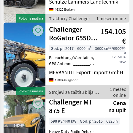
Schulze Lammers Landtechnik
8l, Motor-Zylinderanzahl:
12, Druckluftanlage (1-
46325 Borken
Kreis), Druckluftanlage (2-
Traktori / Challenger
1 mesec online
Polovna mašina
Kreis), Bo
Challenger
154.105
RoGator 655D
€
24-36m GPS
God. pr. 2017
6000 m³
3600 cm
sa 19% PDV-
6000 l
a
129.500 €
Beleuchtung/Warntafeln,
neto
GPS-Antenne ________
Zustand: Gut gepflegt Max.
MERKANTIL Export-Import GmbH
Arbeitsbreite (m): 36 Min.
17094 Pragsdorf
Arbeitsbreite (m): 24
Arbeitsbreite (m): 36 --- Gut
1 mesec
Polovna mašina
Strojevi za zaštitu bilja /
gepf
online
Challenger
Challenger MT
Cena
875 E
na upit
598 KS/440 kW
God. pr. 2015
6325 h
Heavy Duty Radio Deluxe