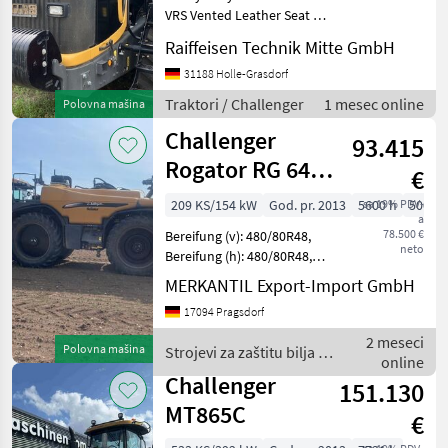
VRS Vented Leather Seat 5
Steuerventile 16
Raiffeisen Technik Mitte GmbH
Leitradgewichte je 57KG
Drawbar Adapter CAT V-CAT
31188 Holle-Grasdorf
IV 27, 5 Extra App Band
Traktori / Challenger
1 mesec online
Polovna mašina
AGCOCommand Standard
Challenger
Plus
93.415
Rogator RG 645
€
B
209 KS/154 kW
God. pr. 2013
5600 h
sa 19% PDV-
5000 
a
78.500 €
Bereifung (v): 480/80R48,
neto
Bereifung (h): 480/80R48,
Geschwindigkeit: 40 km/h,
MERKANTIL Export-Import GmbH
Beleuchtung/Warntafeln,
17094 Pragsdorf
Hydraulische Lenkung,
Leistungsmonitor,
2 meseci
Polovna mašina
Strojevi za zaštitu bilja /
Neigungsausgleich
online
Challenger
Challenger
151.130
MT865C
€