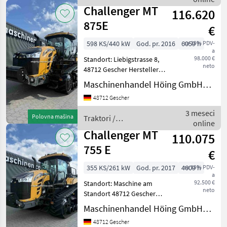
Challenger
Motorle
Challenger MT
116.620
875E
€
598 KS/440 kW
God. pr. 2016
6059 h
sa 19% PDV-
a
98.000 €
Standort: Liebigstrasse 8,
neto
48712 Gescher Hersteller
Challenger Typ MT 875E
Maschinenhandel Höing GmbH&Co.KG
Baujahr/Erstzulassung
48712 Gescher
07.06.2016 Betriebsstunden
6059 Motorleistung KW / PS
3 meseci
Polovna mašina
Traktori /
440
online
Challenger
Challenger MT
110.075
755 E
€
355 KS/261 kW
God. pr. 2017
4609 h
sa 19% PDV-
a
92.500 €
Standort: Maschine am
neto
Standort 48712 Gescher
Hersteller Challenger Typ
Maschinenhandel Höing GmbH&Co.KG
MT 755 E Betriebsstunden
48712 Gescher
4609 Baujahr/Erstzulassung