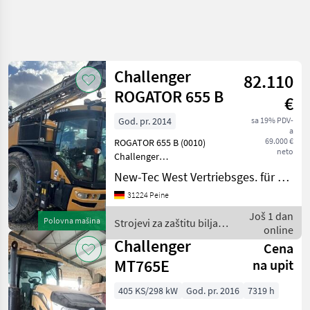
Challenger
82.110
ROGATOR 655 B
€
God. pr. 2014
sa 19% PDV-
a
69.000 €
ROGATOR 655 B (0010)
neto
Challenger
Selbstfahrfeldspritze (0020)
New-Tec West Vertriebsges. für Agrartechnik mbH, Peine
- in serienmäßiger
31224 Peine
Grundausrüstung - (0030)
Faßvolumen 6.000 Liter
Još 1 dan
Polovna mašina
Strojevi za zaštitu bilja /
(0040) Arbeitsbreite 30/18
online
Challenger
m (0050) 1
Challenger
Cena
MT765E
na upit
405 KS/298 kW
God. pr. 2016
7319 h