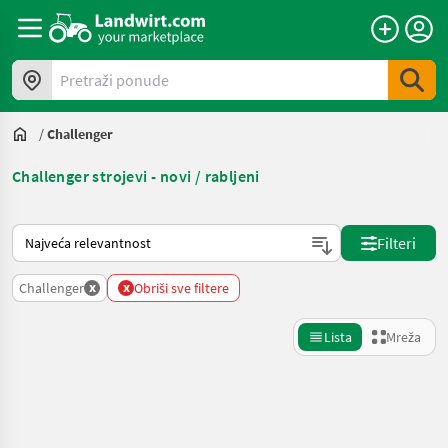
Pretraži ponude
/
Challenger
Challenger strojevi - novi / rabljeni
Način na koji sortira Landwirt.com
Filteri
x
x
Challenger
Obriši sve filtere
Lista
Mreža
Precizirajte