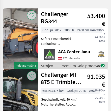
pretragu
Challenger
53.400
Kategorija
Država
Filteri
1
RG344
€
Prikaži
God. pr. 2017
2000 h
2400 cm
sa 20% PDV-
4400 l
TRENUTNA
Resetuj
15
a
PUTANJA
44.500 €
rezultata
Sofort einsatzbereit!
neto
Challenger
Lenkachse
Fremdfüllanschluß Hydr.
ACA Center Janu GmbH
IZABERITE
Stützfuß Selbstansaugende
KATEGORIJU
Pumpe Anfahrsicherung
2201 Gerasdorf
L&R mit Aliminium
Strojevi
Premium Gold prodavac
Polovna mašina
Poljoprivredna tehnika
15
Frischwassertank 500L
za zaštitu
Challenger MT
Einspülschleus
91.035
bilja /
MARKETPLACE
Challenger
875 E Trimble
€
GPS
Ponude
Marketplace
Oglasi
646 KS/475 kW
God. pr. 2016
7850 h
sa 19% PDV-
trgovaca
a
76.500 €
Geschwindigkeit: 40 km/h,
neto
Motorhersteller: Agco
Power Sisu, Motortyp: 16,