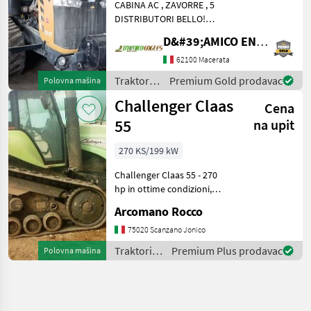
CABINA AC , ZAVORRE , 5
DISTRIBUTORI BELLO!
Traktori Standardni traktori
D&#39;AMICO ENGLES SRL
(traktori točkaši)
62100 Macerata
Traktori /
Premium Gold prodavac
Polovna mašina
Challenger
Challenger Claas
Cena
55
na upit
270 KS/199 kW
Challenger Claas 55 - 270
hp in ottime condizioni,
anno 2001, macchina con
Arcomano Rocco
11.000 ore di lavoro,
motore Caterpillar, cambio
75020 Scanzano Jonico
New Holland con circa 2.500
Traktori /
Premium Plus prodavac
Polovna mašina
ore di lavoro
Challenger