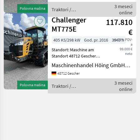
20.03.2017 Motorleistung
3 meseci
Polovna mašina
Traktori /
KW / PS 261
online
Challenger
Challenger
117.810
MT775E
€
405 KS/298 kW
God. pr. 2016
3543 h
sa 19% PDV-
a
99.000 €
Standort: Maschine am
neto
Standort 48712 Gescher
Hersteller Challenger Typ
Maschinenhandel Höing GmbH&Co.KG
MT 775 E
48712 Gescher
Baujahr/Erstzulassung
24.03.2016 Betriebsstunden
3 meseci
Polovna mašina
Traktori /
3543 Motorleistung KW / PS
online
Challenger
298