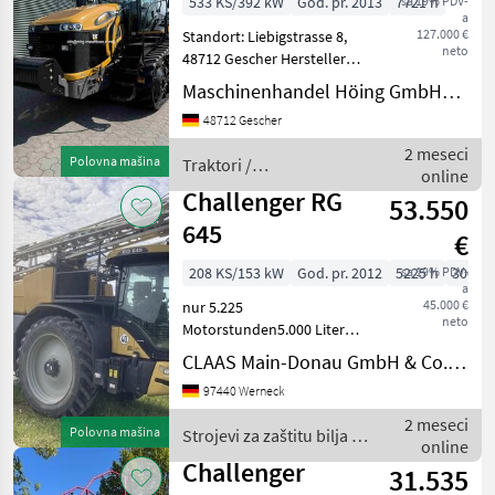
533 KS/392 kW
God. pr. 2013
7721 h
sa 19% PDV-
a
127.000 €
Standort: Liebigstrasse 8,
neto
48712 Gescher Hersteller
Challenger Typ MT 865C
Maschinenhandel Höing GmbH&Co.KG
Betriebsstunden 7721
48712 Gescher
Baujahr/Erstzulassung
09.08.2013 Motorleistung
2 meseci
Polovna mašina
Traktori /
KW / PS 392/533
online
Challenger
Challenger RG
53.550
645
€
208 KS/153 kW
God. pr. 2012
5225 h
sa 19% PDV-
3000 
a
45.000 €
nur 5.225
neto
Motorstunden5.000 Liter
Behälter30 m
CLAAS Main-Donau GmbH & Co. KG, Werneck
Arbeitsbreite360 ltr.
97440 Werneck
PumpeBereifung 480/80 R
50Gestängeführung
2 meseci
Polovna mašina
Strojevi za zaštitu bilja /
automatischSection
online
Challenger
Controll fähig (Antenne
Challenger
31.535
fehlt)Ab un