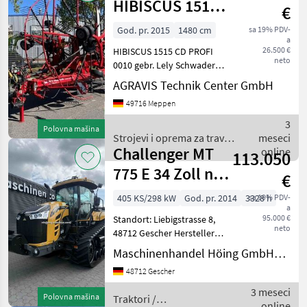
HIBISCUS 1515
€
CD PROFI Lely
God. pr. 2015
1480 cm
sa 19% PDV-
a
26.500 €
HIBISCUS 1515 CD PROFI
neto
0010 gebr. Lely Schwader
Hibiscus 1515 CD Profi 0020
AGRAVIS Technik Center GmbH
Unterlenkeranhängung ,
49716 Meppen
Gelenkwelle 0030 2 Kreis
Druckluftbremsanlage,
3
Polovna mašina
0040 hydraulisch K
Strojevi i oprema za travu i
meseci
Challenger MT
baliranje / Challenger
online
113.050
775 E 34 Zoll nur
€
3328 h, 2018 Inb
405 KS/298 kW
God. pr. 2014
3328 h
sa 19% PDV-
a
95.000 €
Standort: Liebigstrasse 8,
neto
48712 Gescher Hersteller
Challenger Typ MT 775 E
Maschinenhandel Höing GmbH&Co.KG
Baujahr/Erstzulassung 2014
48712 Gescher
/ 23.03.2018
Inbetriebnahme
3 meseci
Polovna mašina
Traktori /
Betriebsstunden 3328
online