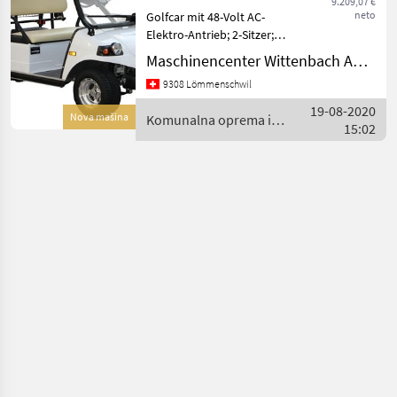
9.209,07 €
MFK
neto
Golfcar mit 48-Volt AC-
Elektro-Antrieb; 2-Sitzer;
Sonnendach, 2-Halter für
Maschinencenter Wittenbach AG (Kommunaltechnik)
Bags; Beleuchtungsanlage
9308 Lömmenschwil
mit Blinker, Frontscheibe
mit elektronischen
19-08-2020
Nova mašina
Komunalna oprema i
Scheibenwischer; max
15:02
vozila / HDK