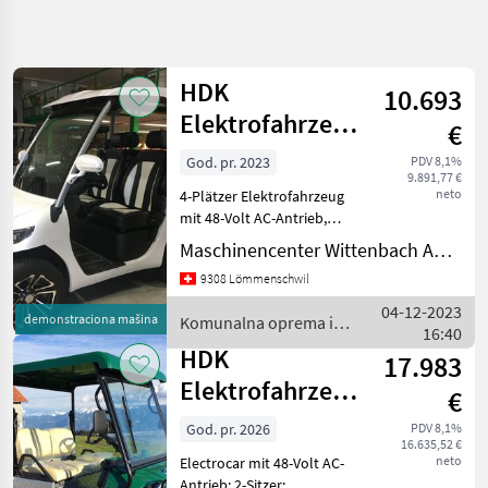
Precizirajte
pretragu
HDK
10.693
Kategorija
Država
Filteri
4
Elektrofahrzeug
€
Shuttle D3
God. pr. 2023
PDV 8,1%
Prikaži 4
TRENUTNA
Resetuj
9.891,77 €
PUTANJA
rezultata
neto
4-Plätzer Elektrofahrzeug
Općinska
mit 48-Volt AC-Antrieb,
tehnologija
Lithiumbatterie 130 Ah,
Maschinencenter Wittenbach AG (Kommunaltechnik)
Reichweite ca. 50 km,
Komunalna
9308 Lömmenschwil
Oprema I
Beleuchtungsanlage mit
Vozila
Blinker, Frontscheibe mit
04-12-2023
demonstraciona mašina
Komunalna oprema i
Komunalna
elektrischem Scheibe
16:40
vozila / HDK
Vozila
HDK
17.983
Hdk
Elektrofahrzeug
€
Express Work
IZABERITE
God. pr. 2026
PDV 8,1%
KATEGORIJU
16.635,52 €
neto
Electrocar mit 48-Volt AC-
HDK
Antrieb; 2-Sitzer;