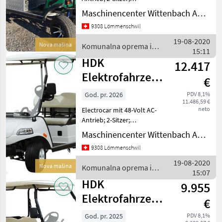
Ladebrücke kippbar
Maschinencenter Wittenbach AG (Kommunaltechnik)
Iseki
111x94x22 cm; Sonnendach;
9308 Lömmenschwil
Beleuchtungsanlage mit
Blinker; Frontscheibe mit
Holder
19-08-2020
Nova mašina
Komunalna oprema i
elektrischen Scheibenwisch
15:11
vozila / HDK
HDK
Mercedes
12.417
Elektrofahrzeug
€
Kubota
Express Cargo-2
God. pr. 2026
PDV 8,1%
11.486,59 €
John Deere
neto
Electrocar mit 48-Volt AC-
Antrieb; 2-Sitzer;
Prikaži
Ladebrücke 105x71x24 cm;
Maschinencenter Wittenbach AG (Kommunaltechnik)
sve
Sonnendach;
(25)
9308 Lömmenschwil
Beleuchtungsanlage mit
Blinker, Frontscheibe mit
19-08-2020
MARKETPLACE
Nova mašina
Komunalna oprema i
elektrische
15:07
vozila / HDK
Scheibenwischer; max.
HDK
Ponude
9.955
Marketplace
Oglasi
trgovaca
Elektrofahrzeug
€
Express-2 mit
God. pr. 2025
PDV 8,1%