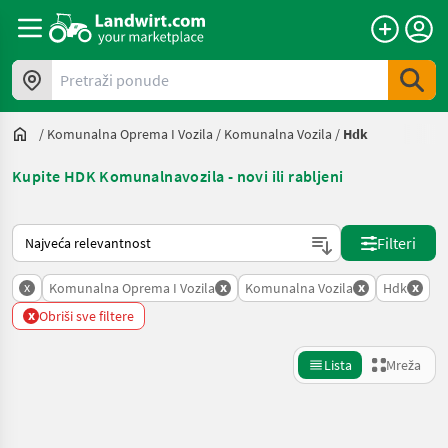
Pretraži ponude
/
Komunalna Oprema I Vozila
/
Komunalna Vozila
/
Hdk
Kupite HDK Komunalnavozila - novi ili rabljeni
Način na koji sortira Landwirt.com
Filteri
x
x
x
x
Komunalna Oprema I Vozila
Komunalna Vozila
Hdk
x
Obriši sve filtere
Lista
Mreža