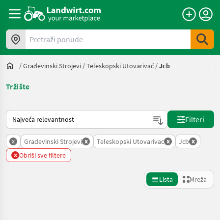
Pretraži ponude
/
Građevinski Strojevi
/
Teleskopski Utovarivač
/
Jcb
Tržište
Način na koji sortira Landwirt.com
Filteri
x
x
x
x
Gradevinski Strojevi
Teleskopski Utovarivac
Jcb
x
Obriši sve filtere
Lista
Mreža