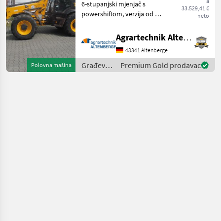
a
6-stupanjski mjenjač s
33.529,41 €
powershiftom, verzija od 40
neto
km/h, samoblokirajući
diferencijal, prednja i
Agrartechnik Altenberge GmbH
stražnja radna svjetla,
48341 Altenberge
grijanje kabine, klima
uređaj, hidraulična b
Građevinski
Premium Gold prodavac
Polovna mašina
strojevi /
JCB