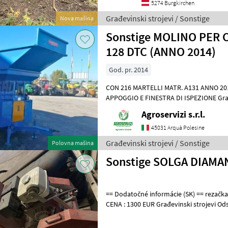
5274 Burgkirchen
Građevinski strojevi / Sonstige
Nova mašina
Sonstige MOLINO PER 
128 DTC (ANNO 2014)
God. pr. 2014
CON 216 MARTELLI MATR. A131 ANNO 2014 CARRELLATO CON PIEDI DI
APPOGGIO E FINESTRA DI ISPEZIONE Građevinski strojevi Odstranjivači
kamenja
Agroservizi s.r.l.
45031 Arquà Polesine
Građevinski strojevi / Sonstige
Polovna mašina
Sonstige SOLGA DIAMA
== Dodatočné informácie (SK) == rezačka SOLGA DIAMANT VIN 171,
CENA : 1300 EUR Građevinski stro