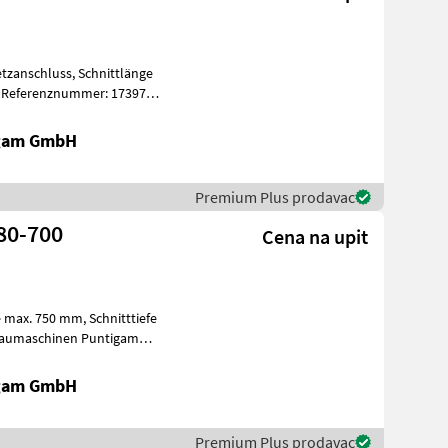
pe
igam GmbH
Premium Plus prodavac
80-700
Cena na upit
Baumaschinen Puntigam
k
igam GmbH
Premium Plus prodavac