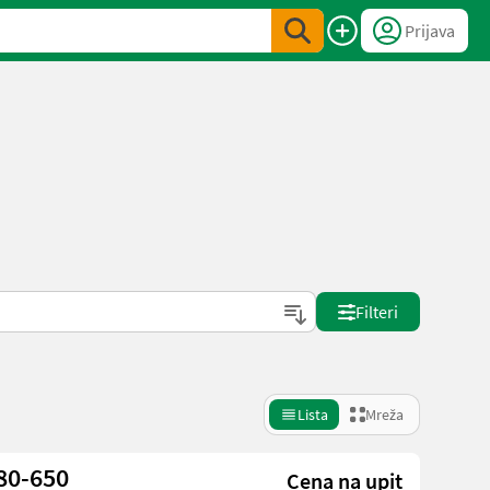
Prijava
Filteri
Lista
Mreža
80-650
Cena na upit