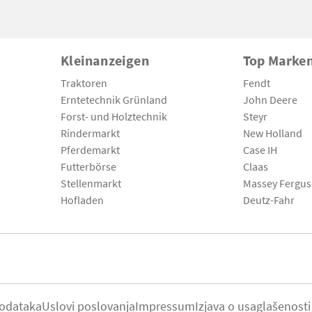
Kleinanzeigen
Top Marke
Traktoren
Fendt
Erntetechnik Grünland
John Deere
Forst- und Holztechnik
Steyr
Rindermarkt
New Holland
Pferdemarkt
Case IH
Futterbörse
Claas
Stellenmarkt
Massey Fergu
Hofladen
Deutz-Fahr
podataka
Uslovi poslovanja
Impressum
Izjava o usaglašenosti