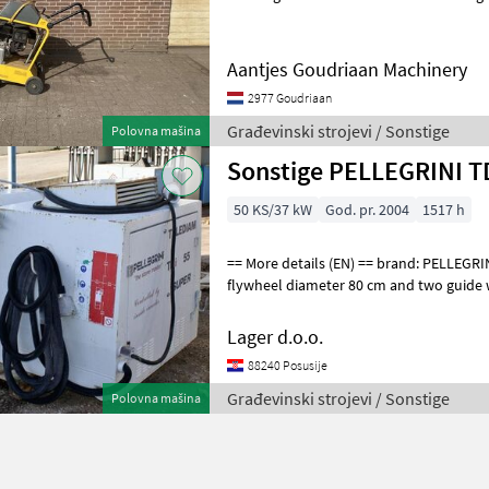
Snijdiepte tot ca. 380 mm • S
Aantjes Goudriaan Machinery
2977 Goudriaan
Građevinski strojevi / Sonstige
Polovna mašina
Sonstige PELLEGRINI TD
50 KS/37 kW
God. pr. 2004
1517 h
== More details (EN) == brand: PELLEGRINI speed wire 0-40m/sek the
flywheel diameter 80 cm and two guide 
degree rotation of the head t
Lager d.o.o.
88240 Posusije
Građevinski strojevi / Sonstige
Polovna mašina