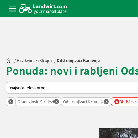
/
Građevinski Strojevi
/
Odstranjivači Kamenja
Ponuda: novi i rabljeni Od
Način na koji sortira Landwirt.com
x
x
x
x
Gradevinski Strojevi
Odstranjivaci Kamenja
Obriši sve 