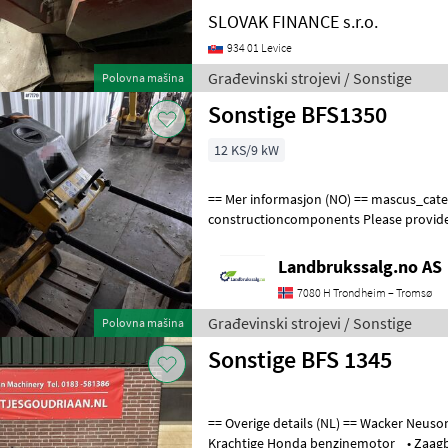
SLOVAK FINANCE s.r.o.
934 01 Levice
Građevinski strojevi / Sonstige
Polovna mašina
Sonstige BFS1350
12 KS/9 kW
== Mer informasjon (NO) == mascus_category:
constructioncomponents Please provid
request: 7179 See en.landbrukssalg.no/
Landbrukssalg.no AS
7080 H Trondheim – Tromsø
Građevinski strojevi / Sonstige
Polovna mašina
Sonstige BFS 1345
== Overige details (NL) == Wacker Neuson BFS 1345 vloerenzaag •
Krachtige Honda benzinemotor • Zaagblad tot Ø 900 mm •