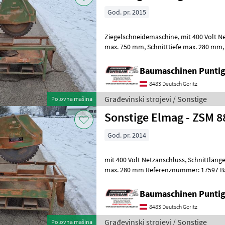
God. pr. 2015
Ziegelschneidemaschine, mit 400 Volt Netzanschluss, Schnittlänge
max. 750 mm, Schnitttiefe max. 280 mm, Referenznummer: 17397
Baumaschinen Puntigam GmbH Unser S
Baumaschinen Punt
8483 Deutsch Goritz
Građevinski strojevi / Sonstige
Polovna mašina
Sonstige Elmag - ZSM 8
God. pr. 2014
mit 400 Volt Netzanschluss, Schnittlänge max. 750 mm, Schnitttiefe
max. 280 mm Referenznummer: 17597 
GmbH Unser Spezialgebiet: Ankauf - Ver
Baumaschinen Punt
8483 Deutsch Goritz
Građevinski strojevi / Sonstige
Polovna mašina