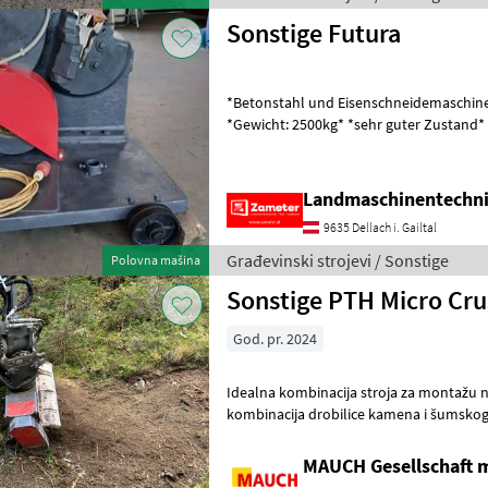
Sonstige Futura
*Betonstahl und Eisenschneidemaschin
*Gewicht: 2500kg* *sehr guter Zustand* Građevinski strojevi
Odstranjivači kamenja
Landmaschinentechni
9635 Dellach i. Gailtal
Građevinski strojevi / Sonstige
Polovna mašina
Sonstige PTH Micro Cru
God. pr. 2024
Idealna kombinacija stroja za montažu na bager J
kombinacija drobilice kamena i šumskog
MicroCrusher hidraulički pogonjenim za 
MAUCH Gesellschaft m