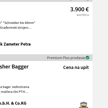
3.900 €
bez PDV-a
e* *Schneiden bis 60mm*
k Zameter Petra
Premium Plus prodavac
sher Bagger
Cena na upit
edinstvena
 malčera čini PTH
praktički
.b.H. & Co.KG