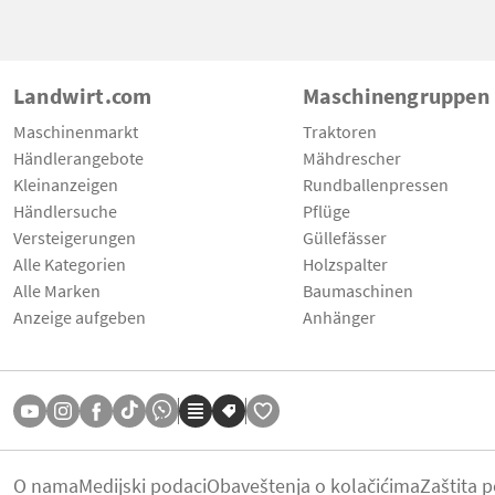
Landwirt.com
Maschinengruppen
Maschinenmarkt
Traktoren
Händlerangebote
Mähdrescher
Kleinanzeigen
Rundballenpressen
Händlersuche
Pflüge
Versteigerungen
Güllefässer
Alle Kategorien
Holzspalter
Alle Marken
Baumaschinen
Anzeige aufgeben
Anhänger
O nama
Medijski podaci
Obaveštenja o kolačićima
Zaštita 