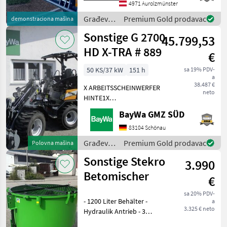
VFG - rabljeno Prodajni tim
4971 Aurolzmünster
tvrtke Schwarzmayr
Građevinski
Premium Gold prodavac
demonstraciona mašina
strojevi /
Sonstige G 2700
45.799,53
Sonstige
HD X-TRA # 889
€
50 KS/37 kW
151 h
sa 19% PDV-
a
38.487 €
X ARBEITSSCHEINWERFER
neto
HINTE1X
ARBEITSSCHEINWERFER
BayWa GMZ SÜD
VORNE1X
HECKGEWICHTSPLATTE 62
83104 Schönau
KG1X
Građevinski
Premium Gold prodavac
Polovna mašina
HYDRAULIKKREISLAUF
strojevi /
Sonstige Stekro
DPPPEL31X15.50-15
3.990
Sonstige
SKIDDATENBESCHEINIGUNG
Betomischer
€
BRD 20 KMDRUCKFREIER
sa 20% PDV-
- 1200 Liter Behälter -
a
3.325 € neto
Hydraulik Antrieb - 3
Punktanbau -