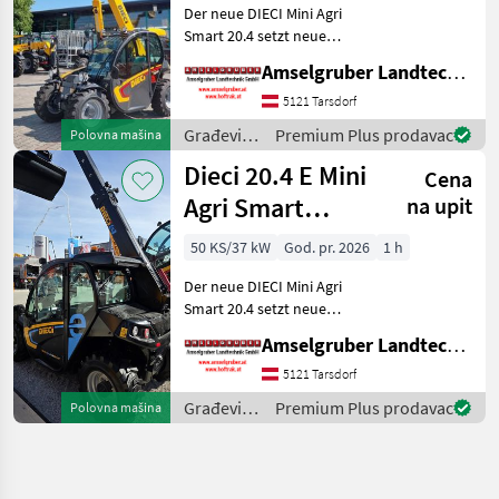
Der neue DIECI Mini Agri
Smart 20.4 setzt neue
Maßstäbe auf dem Mini-
Amselgruber Landtechnik GmbH
Teleskopladermarkt. Stufe
5 Motor - -Größte Kabine
5121 Tarsdorf
(Baugleich vom Modell 26.6
Građevinski
Premium Plus prodavac
Polovna mašina
Mini Agri) -50
strojevi /
Dieci 20.4 E Mini
Cena
Dieci
Agri Smart
na upit
ELEKTRO
50 KS/37 kW
God. pr. 2026
1 h
Teleskoplader
Der neue DIECI Mini Agri
TOP
Smart 20.4 setzt neue
Maßstäbe auf dem Mini-
Amselgruber Landtechnik GmbH
Teleskopladermarkt. 100 %
Elektro! -Größte Kabine
5121 Tarsdorf
(Baugleich vom Modell 26.6
Građevinski
Premium Plus prodavac
Polovna mašina
Mini Agri) -Echt
strojevi /
Dieci