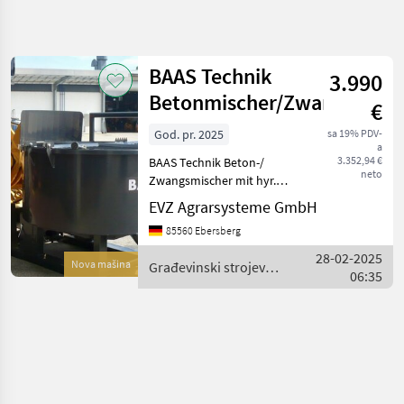
Precizirajte
pretragu
BAAS Technik
3.990
Kategorija
Država
Filteri
4
Betonmischer/Zwangsmisc
€
God. pr. 2025
sa 19% PDV-
Prikaži 1
TRENUTNA
Resetuj
a
PUTANJA
rezultata
3.352,94 €
BAAS Technik Beton-/
neto
Zwangsmischer mit hyr.
Izgradnja
Antrieb Zum Einsatz an Rad
EVZ Agrarsysteme GmbH
Gradevinski
-/ und Teleladern,
Strojevi
85560 Ebersberg
Schlepper
Mjesalice
Dreipunktaufnahme oder
28-02-2025
Betona
Nova mašina
Građevinski strojevi /
Aufnahme über
06:35
Baas
Baas
Palettengabel Nutzinhalt 80
IZABERITE
KATEGORIJU
Baas