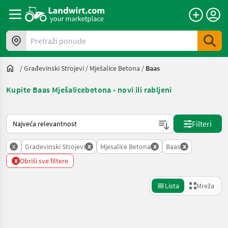
Pretraži ponude
/
Građevinski Strojevi
/
Mješalice Betona
/
Baas
Kupite Baas Mješalicebetona - novi ili rabljeni
Način na koji sortira Landwirt.com
Filteri
x
x
x
x
Gradevinski Strojevi
Mjesalice Betona
Baas
x
Obriši sve filtere
Lista
Mreža