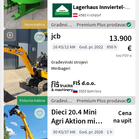
Stapleraufnahme -
Lagerhaus Innviertel-Traunviertel-Urfahr eGen, Kirchdorf
Auslaufschieber hinten und
rechts - Auslaufrutsche -
4560 Kirchdorf
Sackaufreißer
Građevinski
Premium Plus prodavac
Nova mašina
strojevi /
jcb
13.900
Sonstige
€
16 KS/12 kW
God. pr. 2022
950 h
bez PDV-a
Građevinski strojevi
Minibageri
FIŠ d.o.o.
3303 Gomilsko
Građevinski
Premium Plus prodavac
Polovna mašina
strojevi /
Dieci 20.4 Mini
Cena
JCB
Agri Aktion mit
na upit
Österreichpaket
50 KS/37 kW
God. pr. 2026
1 h