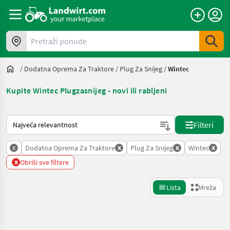
Pretraži ponude
/
Dodatna Oprema Za Traktore
/
Plug Za Snijeg
/
Wintec
Kupite Wintec Plugzasnijeg - novi ili rabljeni
Način na koji sortira Landwirt.com
Filteri
x
x
x
x
Dodatna Oprema Za Traktore
Plug Za Snijeg
Wintec
x
Obriši sve filtere
Lista
Mreža