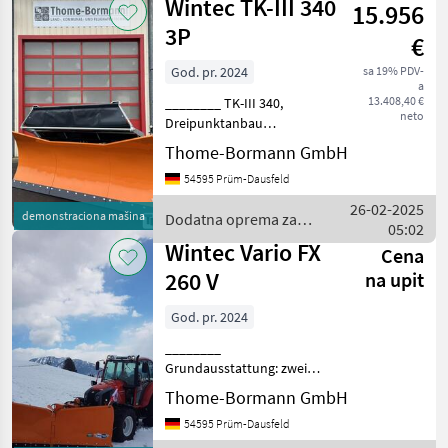
Wintec TK-III 340
15.956
3P
€
God. pr. 2024
sa 19% PDV-
a
13.408,40 €
________ TK-III 340,
neto
Dreipunktanbau
Grundausstattung: Rahmen
Thome-Bormann GmbH
mit 3 Pflugscharen
54595 Prüm-Dausfeld
hydraulische
Schwenkeinrichtung links-
26-02-2025
demonstraciona mašina
Dodatna oprema za
rechts hydraulisches
05:02
traktore / Wintec
Installation mit schne
Wintec Vario FX
Cena
260 V
na upit
God. pr. 2024
________
Grundausstattung: zwei
Schare an Rahmen mit
Thome-Bormann GmbH
Königbolzen montiert
54595 Prüm-Dausfeld
Anfahrschutz über