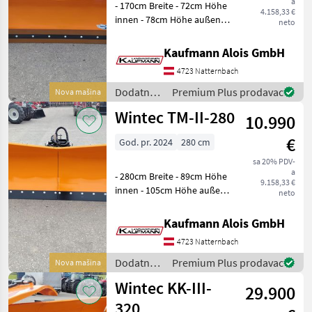
a
- 170cm Breite - 72cm Höhe
4.158,33 €
innen - 78cm Höhe außen -
neto
230kg Eigengewicht -
Dreipunktanbau -
Kaufmann Alois GmbH
Gleitkufen -
4723 Natternbach
Anfahrsicherung - 18°
Pendelausgleich Die Fa. Kau
Dodatna
Premium Plus prodavac
Nova mašina
oprema
Wintec TM-II-280
10.990
za
traktore /
€
God. pr. 2024
280 cm
Wintec
sa 20% PDV-
a
- 280cm Breite - 89cm Höhe
9.158,33 €
innen - 105cm Höhe außen -
neto
474kg Eigengewicht -
Dreipunktanbau -
Kaufmann Alois GmbH
Gleitkufen -
4723 Natternbach
Anfahrsicherung - 18°
Pendelausgleich Die Fa. Ka
Dodatna
Premium Plus prodavac
Nova mašina
oprema
Wintec KK-III-
29.900
za
traktore /
320