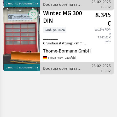
Federklappen
26-02-2025
demonstraciona mašina
Dodatna oprema za
anfahrgesicherter
05:02
traktore / Wintec
Mittelbolzen hydraulische
Wintec MG 300
8.345
Schwenkeinr
DIN
€
God. pr. 2024
sa 19% PDV-
a
7.012,61 €
________
neto
Grundausstattung: Rahmen
mit Pflugschar hydraulische
Thome-Bormann GmbH
Schwenkeinrichtung links-
54595 Prüm-Dausfeld
rechts hydraulisches
Installation mit schnell
26-02-2025
demonstraciona mašina
Dodatna oprema za
Hydraulikkupplungen nach
05:02
traktore / Wintec
DN10