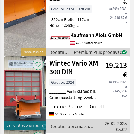
€
Wintec
God. pr. 2024
320 cm
sa 20% PDV-
a
24.916,67 €
- 320cm Breite - 117cm
neto
Höhe - 1.340kg
Eigengewicht - 3
Kaufmann Alois GmbH
Punktanbau - 4 mögliche
Stellungen -
4723 Natternbach
Anfahrsicherung - 5°
Dodatna
Premium Plus prodavac
Nova mašina
Pendelausgleich - Laufräder
oprema
Wintec Vario XM
Die Fa. Kauf
19.213
za
traktore /
300 DIN
€
Wintec
God. pr. 2024
sa 19% PDV-
a
16.145,38 €
________ Vario XM 300 DIN
neto
Grundausstattung: zwei
Schare an Rahmen mit
Thome-Bormann GmbH
Königbolzen montiert
54595 Prüm-Dausfeld
Anfahrschutz über
Ausweichklappen geführt
26-02-2025
demonstraciona mašina
Dodatna oprema za
über Parallellenker anfahrg
05:02
traktore / Wintec