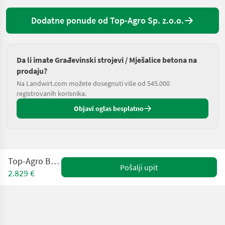
Dodatne ponude od Top-Agro Sp. z.o.o.
Da li imate Građevinski strojevi / Mješalice betona na
prodaju?
Na Landwirt.com možete dosegnuti više od 545.000
registrovanih korisnika.
Objavi oglas besplatno
Top-Agro BTMZ800
Pošalji upit
2.829 €