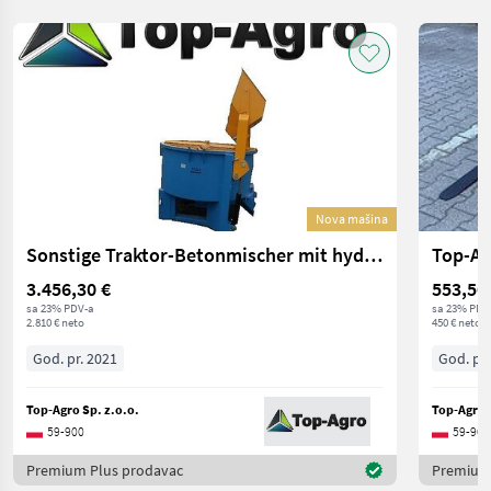
Nova mašina
Sonstige Traktor-Betonmischer mit hydraulikmotor !!! EU-Q
Top-Ag
3.456,30 €
553,50
sa 23% PDV-a
sa 23% PDV
2.810 € neto
450 € neto
God. pr. 2021
God. pr.
Top-Agro Sp. z.o.o.
Top-Agro S
59-900
59-900
Premium Plus prodavac
Premium