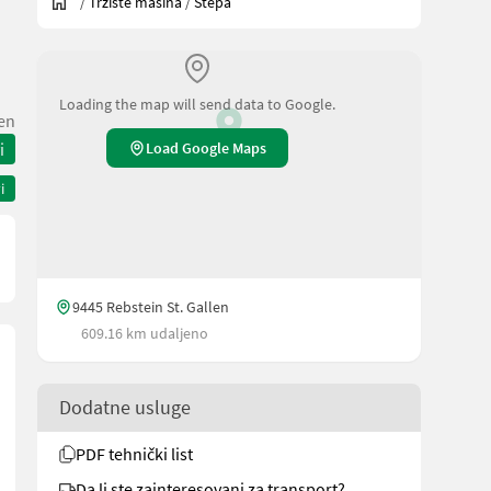
/
Tržište mašina
/
Stepa
Loading the map will send data to Google.
len
i
Load Google Maps
i
9445 Rebstein St. Gallen
609.16 km udaljeno
Dodatne usluge
PDF tehnički list
Da li ste zainteresovani za transport?