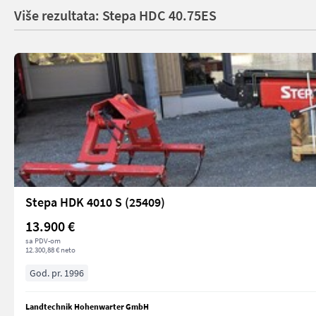
Više rezultata: Stepa HDC 40.75ES
Stepa HDK 4010 S (25409)
13.900 €
sa PDV-om
12.300,88 € neto
God. pr. 1996
Landtechnik Hohenwarter GmbH