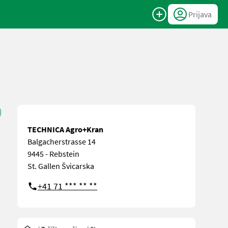
Prijava
TECHNICA Agro+Kran
Balgacherstrasse 14
9445 - Rebstein
St. Gallen Švicarska
+41 71 *** ** **