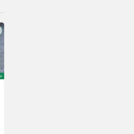
na
Sonstige Elektrofunkgesteuerter Hängeheukran
2.900 €
sa PDV-om
2.566,37 € neto
10 KS/7 kW
God. pr. 1984
Landtechnik Eidenhammer GmbH