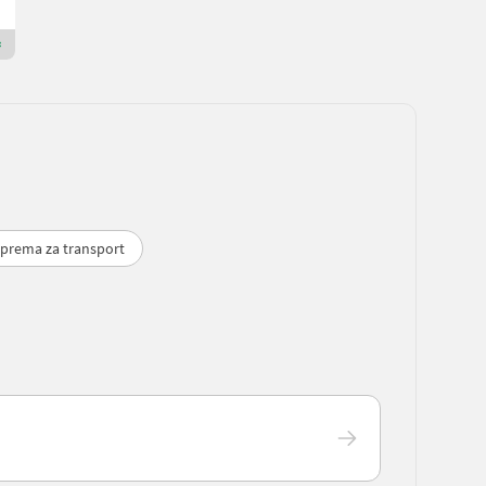
5274 Gornja Austrija
Premium Gold prodavac
oprema za transport