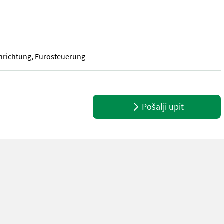
inrichtung, Eurosteuerung
 Greiferverbreiterung, Endlos, Schoppeinrichtung, Eurosteuerung
Pošalji upit