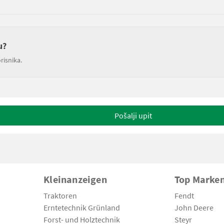
u?
risnika.
Pošalji upit
Kleinanzeigen
Top Marke
Traktoren
Fendt
Erntetechnik Grünland
John Deere
Forst- und Holztechnik
Steyr