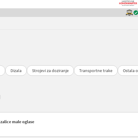
Dizala
Strojevi za doziranje
Transportne trake
Ostala 
izalice male oglase