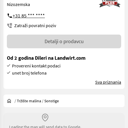
Nizozemska
+31 85 *** ****
Zatraži povratni poziv
Detalji o prodavcu
Od 2 godina Dileri na Landwirt.com
Provereni kontakt podaci
unet broj telefona
Sva priznanja
/
Tržište mašina
/
Sonstige
Loading the map will send data to Google.