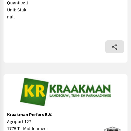
Quantity: 1
Unit: Stuk
null
== Overige details (NL) == prijs: Prijs op aanvraag Quantity: 1 Uni
Kraakman Perfors B.V.
Agriport 127
1775 T - Middenmeer