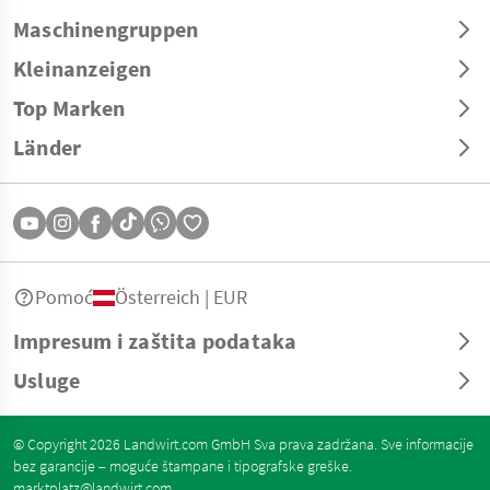
Maschinengruppen
Kleinanzeigen
Top Marken
Länder
Pomoć
Österreich | EUR
Impresum i zaštita podataka
Usluge
© Copyright 2026 Landwirt.com GmbH Sva prava zadržana. Sve informacije
bez garancije – moguće štampane i tipografske greške.
marktplatz@landwirt.com