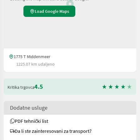
Load Google Maps
1775 T Middenmeer
1225.07 km udaljeno
4.5
Kritika trgovca
Dodatne usluge
PDF tehnički list
Da li ste zainteresovani za transport?