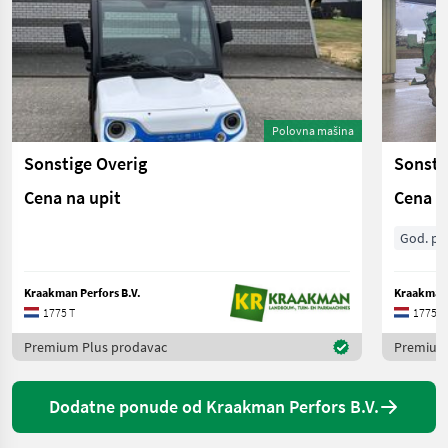
Polovna mašina
Sonstige Overig
Sonsti
Cena na upit
Cena n
God. pr.
Kraakman Perfors B.V.
Kraakman 
1775 T
1775 T
Premium Plus prodavac
Premium
Dodatne ponude od Kraakman Perfors B.V.