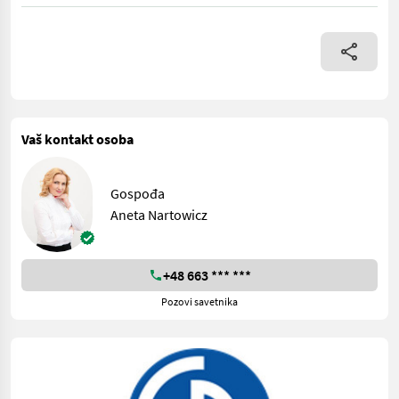
== Weitere Informationen (DE) == Rolmet Vorratsbunker KZ1 dien
Vaš kontakt osoba
Gospođa
Aneta Nartowicz
+48 663 *** ***
Pozovi savetnika