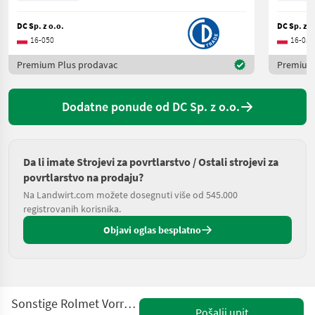
DC Sp. z o.o.
DC Sp. z o
16-050
16-050
Premium Plus prodavac
Premium
Dodatne ponude od DC Sp. z o.o.
Da li imate Strojevi za povrtlarstvo / Ostali strojevi za
povrtlarstvo na prodaju?
Na Landwirt.com možete dosegnuti više od 545.000
registrovanih korisnika.
Objavi oglas besplatno
Sonstige Rolmet Vorratsbunker KZ1 / Hopper
Pošalji upit