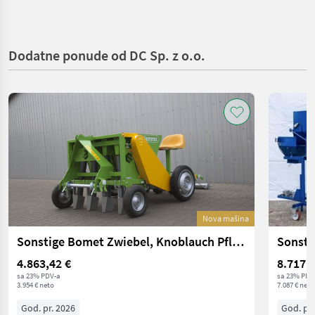
Dodatne ponude od DC Sp. z o.o.
Nova mašina
Sonstige Bomet Zwiebel, Knoblauch Pflanzmaschine/ Planter
4.863,42 €
8.717,0
sa 23% PDV-a
sa 23% PDV
3.954 € neto
7.087 € neto
God. pr. 2026
God. pr.