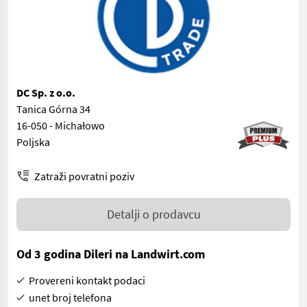
DC Sp. z o.o.
Tanica Górna 34
16-050 - Michałowo
Poljska
Zatraži povratni poziv
Detalji o prodavcu
Od 3 godina Dileri na Landwirt.com
Provereni kontakt podaci
unet broj telefona