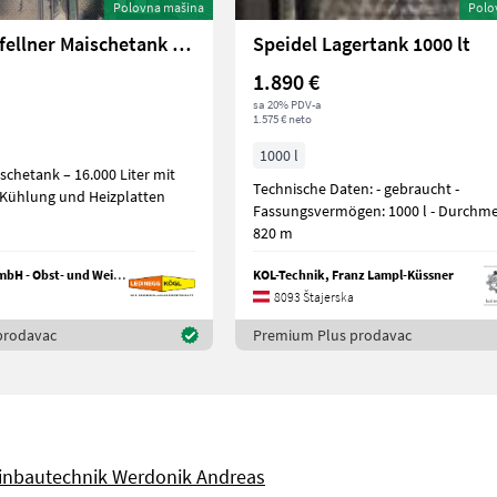
Polovna mašina
Polo
Letina Mühlfellner Maischetank 16.000 Liter
Speidel Lagertank 1000 lt
1.890 €
sa 20% PDV-a
1.575 € neto
1000 l
schetank – 16.000 Liter mit
Technische Daten: - gebraucht -
Kühlung und Heizplatten
Fassungsvermögen: 1000 l - Durchme
820 m
Ledinegg - Kögl GmbH - Obst- und Weinbautechnik
KOL-Technik, Franz Lampl-Küssner
8093 Štajerska
prodavac
Premium Plus prodavac
inbautechnik Werdonik Andreas