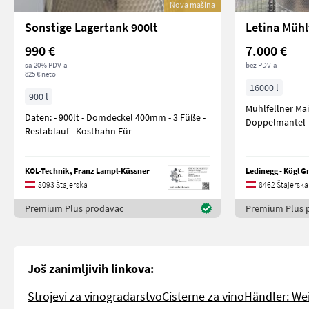
Nova mašina
Sonstige Lagertank 900lt
990 €
7.000 €
sa 20% PDV-a
bez PDV-a
825 € neto
16000 l
900 l
Mühlfellner Mai
Daten: - 900lt - Domdeckel 400mm - 3 Füße -
Doppelmantel-
Restablauf - Kosthahn Für
KOL-Technik, Franz Lampl-Küssner
8093 Štajerska
8462 Štajerska
Premium Plus prodavac
Premium Plus 
Još zanimljivih linkova:
Strojevi za vinogradarstvo
Cisterne za vino
Händler: We