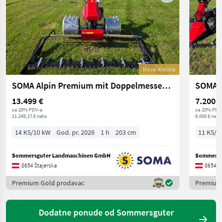
Nova mašina
SOMA Alpin Premium mit Doppelmessermähwerk
SOMA A
13.499 €
7.200 €
sa 20% PDV-a
sa 20% PDV
11.249,17 € neto
6.000 € neto
14 KS/10 kW
God. pr. 2026
1 h
203 cm
11 KS/8
Sommersguter Landmaschinen GmbH
Sommersg
8654 Štajerska
8654 Š
Premium Gold prodavac
Premium
Dodatne ponude od Sommersguter