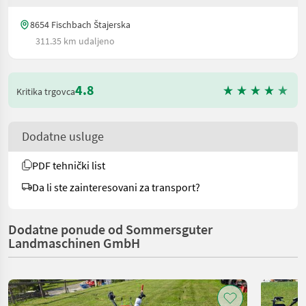
8654 Fischbach Štajerska
311.35 km udaljeno
4.8
Kritika trgovca
Dodatne usluge
PDF tehnički list
Da li ste zainteresovani za transport?
Dodatne ponude od Sommersguter
Landmaschinen GmbH