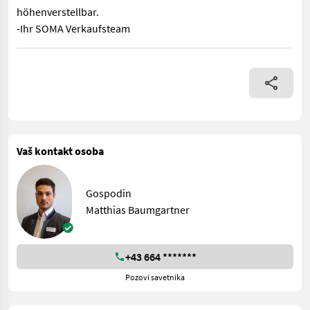
höhenverstellbar.
-Ihr SOMA Verkaufsteam
Einführungsaktion Alpin Premium 12PS -inkl. Doppelmessermähb
Vaš kontakt osoba
Gospodin
Matthias Baumgartner
+43 664 *******
Pozovi savetnika