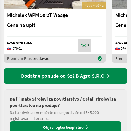
Nova mašina
Michalak WPM 50 2T Waage
Cena na upit
Cena n
Sz&B Agro S.R.O
Sz&B Agro
079 01
079 01
Premium Plus prodavac
Premium
Dodatne ponude od Sz&B Agro S.R.O
Da li imate Strojevi za povrtlarstvo / Ostali strojevi za
povrtlarstvo na prodaju?
Na Landwirt.com možete dosegnuti više od 545.000
registrovanih korisnika.
Objavi oglas besplatno