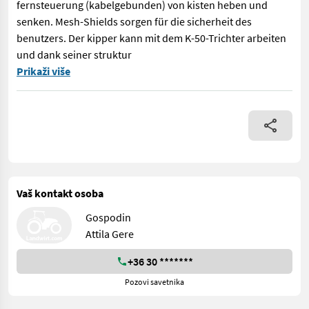
fernsteuerung (kabelgebunden) von kisten heben und
senken. Mesh-Shields sorgen für die sicherheit des
benutzers. Der kipper kann mit dem K-50-Trichter arbeiten
und dank seiner struktur
Der Kipper für jumboboxen dient zum entleeren von paletten mi
Prikaži više
Vaš kontakt osoba
Gospodin
Attila Gere
+36 30 *******
Pozovi savetnika